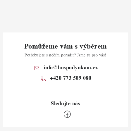
Pomůžeme vám s výběrem
Potřebujete s něčím poradit? Jsme tu pro vás!
info
@
hospodynkam.cz
+420 773 509 080
Z