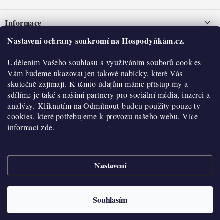
á
Informace
p
a
Nastavení ochrany soukromí na Hospodyňkám.cz.
Nepřevzetí zásilky na dobírku
O nás
t
Obchodní podmínky
Udělením Vašeho souhlasu s využíváním souborů cookies
í
Historie
O nákupu
Vám budeme ukazovat jen takové nabídky, které Vás
Hodnocení obchodu
skutečně zajímají. K těmto údajům máme přístup my a
Kontakty
Reklamace a vratky
sdílíme je také s našimi partnery pro sociální média, inzerci a
Blog
analýzy. Kliknutím na Odmítnout budou použity pouze ty
cookies, které potřebujeme k provozu našeho webu. Více
Moje objednávka
Výdejní místa
informací
zde.
Podmínky ochrany osobních údajů
Cookies
Nastavení
Vydělávejte s námi
Copyright 2026
Hospodyňkám.cz
. Všechna práva vyhrazena.
Upravit nastavení
cookies
Velkoobchod
Souhlasím
Vytvořil Shoptet
Doprava a platba