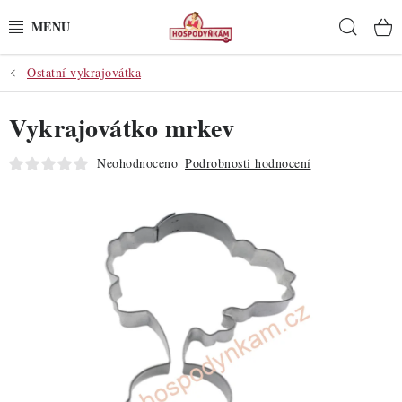
Přejít
Hleda
na
obsah
Ostatní vykrajovátka
POTŘEBY
Vykrajovátko mrkev
POMŮCKY
Neohodnoceno
Podrobnosti hodnocení
SUROVINY
DEKORACE
PRO OSLAVY
DO KUCHYNĚ
POCHUTINY