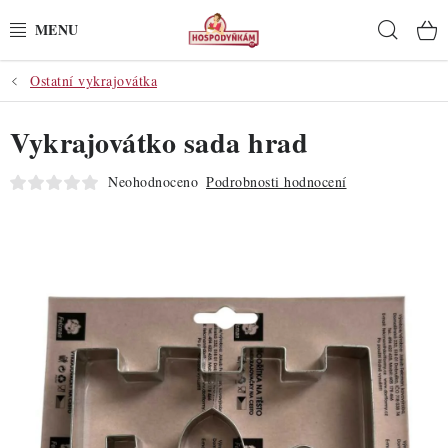
Přejít
Hleda
na
obsah
Ostatní vykrajovátka
POTŘEBY
Vykrajovátko sada hrad
POMŮCKY
Neohodnoceno
Podrobnosti hodnocení
SUROVINY
DEKORACE
PRO OSLAVY
DO KUCHYNĚ
POCHUTINY