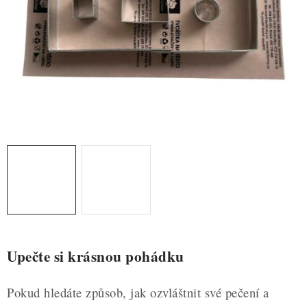
ZDRAVÉ PEČENÍ
DÁRKOVÉ POUKAZY
TÉMATICKÉ PRODUKTY
PROFI BALENÍ
NOVÉ ZBOŽÍ
ZNAČKY
Nepřevzetí zásilky na dobírku
Obchodní podmínky
Hodnocení obchodu
Blog
Moje objednávka
Upečte si krásnou pohádku
Podmínky ochrany osobních údajů
Pokud hledáte způsob, jak ozvláštnit své pečení a