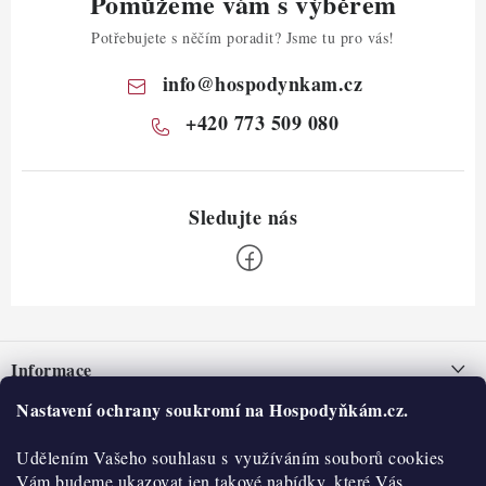
Pomůžeme vám s výběrem
Potřebujete s něčím poradit? Jsme tu pro vás!
info
@
hospodynkam.cz
+420 773 509 080
Z
á
Informace
p
a
Nastavení ochrany soukromí na Hospodyňkám.cz.
Nepřevzetí zásilky na dobírku
O nás
t
Obchodní podmínky
Udělením Vašeho souhlasu s využíváním souborů cookies
í
Historie
O nákupu
Vám budeme ukazovat jen takové nabídky, které Vás