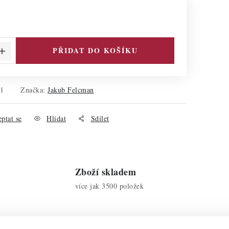
PŘIDAT DO KOŠÍKU
01
Značka:
Jakub Felcman
ptat se
Hlídat
Sdílet
Zboží skladem
více jak 3500 položek