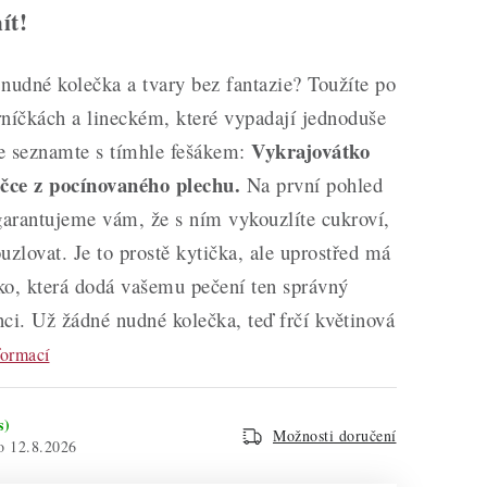
ít!
nudné kolečka a tvary bez fantazie? Toužíte po
níčkách a lineckém, které vypadají jednoduše
Vykrajovátko
e seznamte s tímhle fešákem:
ičce z pocínovaného plechu.
Na první pohled
garantujeme vám, že s ním vykouzlíte cukroví,
uzlovat. Je to prostě kytička, ale uprostřed má
ko, která dodá vašemu pečení ten správný
ci. Už žádné nudné kolečka, teď frčí květinová
formací
s)
Možnosti doručení
12.8.2026