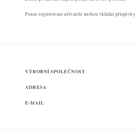
í
Pouze registrovaní uživatelé mohou vkládat příspěvk
VÝROBNÍ SPOLEČNOST
ADRESA
E-MAIL