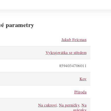
vé parametry
Jakub Felcman
Vykrajovátka se středem
8594034706011
Kov
Příroda
Na cukroví
,
Na perníčky
,
Na
sušenky