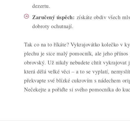
dezertu.
Zaručený úspěch:
získáte obdiv všech mls
dobroty ochutnají.
Tak co na to říkáte? Vykrajovátko kolečko v k
plechu je sice malý pomocník, ale jeho přínos 
obrovský. Už nikdy nebudete chtít vykrajovat j
která dělá velké věci – a to se vyplatí, nemyslí
překvapte své blízké cukrovím s nádechem origi
Nečekejte a pořiďte si svého pomocníka do ku