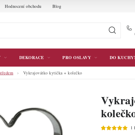
Hodnocení obchodu
Blog
Moje objednávka
Podmínky 
Y
DEKORACE
PRO OSLAVY
DO KUCHY
středem
Vykrajovátko kytička + kolečko
Vykraj
kolečk
1 