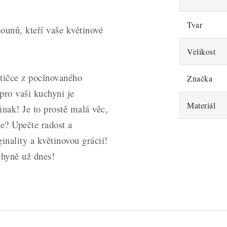
Tvar
ounů, kteří vaše květinové
Velikost
ytičce z pocínovaného
Značka
pro vaši kuchyni je
Materiál
inak! Je to prostě malá věc,
te? Upečte radost a
nality a květinovou grácií!
chyně už dnes!