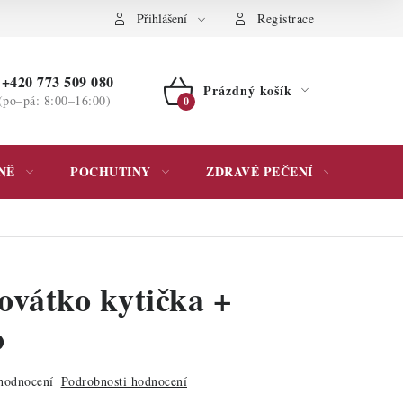
ochrany osobních údajů
Přihlášení
Registrace
+420 773 509 080
Prázdný košík
(po–pá: 8:00–16:00)
NÁKUPNÍ
KOŠÍK
NĚ
POCHUTINY
ZDRAVÉ PEČENÍ
DÁR
ovátko kytička +
o
hodnocení
Podrobnosti hodnocení