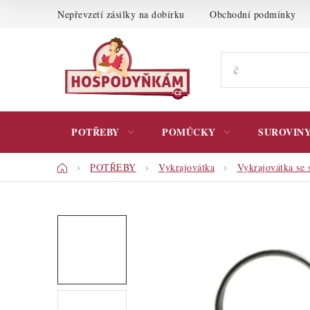
Přejít
Nepřevzetí zásilky na dobírku
Obchodní podmínky
na
obsah
POTŘEBY
POMŮCKY
SUROVIN
Domů
POTŘEBY
Vykrajovátka
Vykrajovátka se 