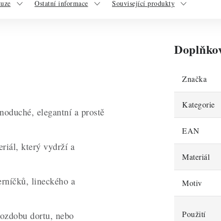
kuze
Ostatní informace
Související produkty
Doplňko
Značka
Kategorie
noduché, elegantní a prostě
EAN
riál, který vydrží a
Materiál
rníčků, lineckého a
Motiv
Použití
 ozdobu dortu, nebo