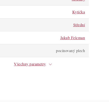
Kytička
Střední
Jakub Felcman
pocínovaný plech
Všechny parametry