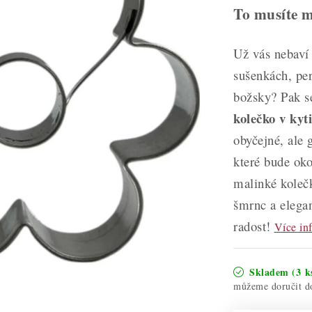
To musíte m
Už vás nebaví 
sušenkách, per
božsky? Pak s
kolečko v kyt
obyčejné, ale 
které bude oko
malinké koleč
šmrnc a elegan
radost!
Více in
Skladem
(3 k