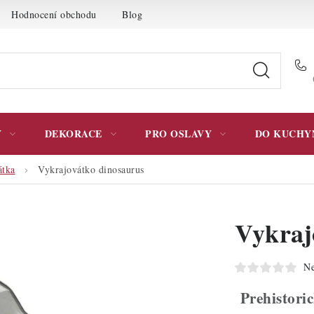
Hodnocení obchodu
Blog
Moje objednávka
Podmínky 
Y
DEKORACE
PRO OSLAVY
DO KUCHY
átka
Vykrajovátko dinosaurus
Vykraj
Ne
Prehistoric