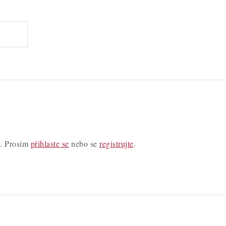
y. Prosím
přihlaste se
nebo se
registrujte
.