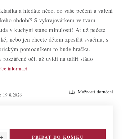
klasika a hledáte něco, co vaše pečení a vaření
ského období? S vykrajovátkem ve tvaru
uda v kuchyni stane minulostí! Ať už pečete
cké, nebo jen chcete dětem zpestřit svačinu, s
torickým pomocníkem to bude hračka.
y rozzářené oči, až uvidí na talíři stádo
íce informací
)
Možnosti doručení
19.8.2026
PŘIDAT DO KOŠÍKU