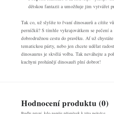
dětskou fantazii a umožňuje jim vytvářet pre
Tak co, už slyšíte to řvaní dinosaurů a cítíte 
perníčků? S tímhle vykrajovátkem se pečení a
dobrodružnou cestu do pravěku. Ať už chystáte
tematickou párty, nebo jen chcete udělat rado
dinosaurus je skvělá volba. Tak neváhejte a poř
kuchyni prohánějí dinosauři plní dobrot!
Hodnocení produktu (0)
Buďte první, kdo napíše příspěvek k této položce.