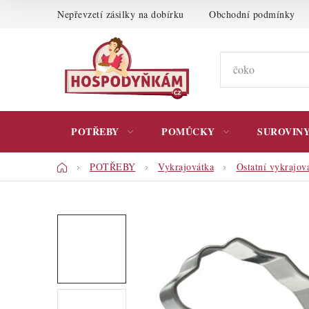
Přejít
Nepřevzetí zásilky na dobírku
Obchodní podmínky
na
obsah
POTŘEBY
POMŮCKY
SUROVIN
Domů
POTŘEBY
Vykrajovátka
Ostatní vykrajov