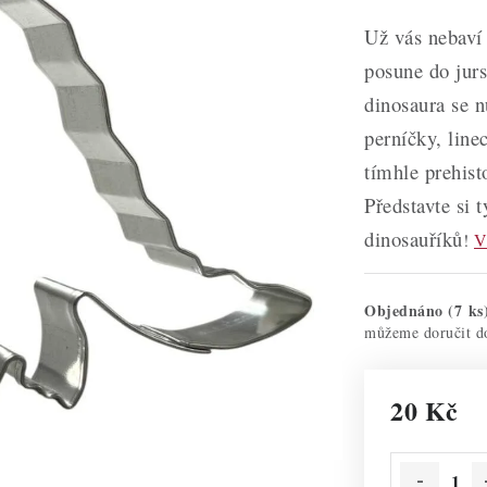
Už vás nebaví 
posune do jur
dinosaura se n
perníčky, line
tímhle prehis
Představte si t
dinosauříků
!
V
Objednáno
(7 ks
20 Kč
Měrná cena: