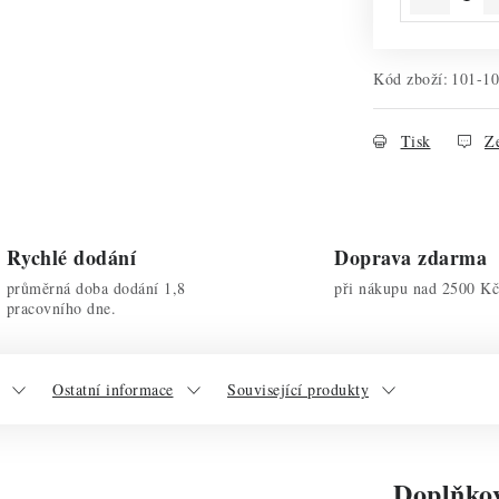
Kód zboží:
101-1
Tisk
Ze
Rychlé dodání
Doprava zdarma
průměrná doba dodání 1,8
při nákupu nad 2500 Kč
pracovního dne.
Ostatní informace
Související produkty
Doplňko