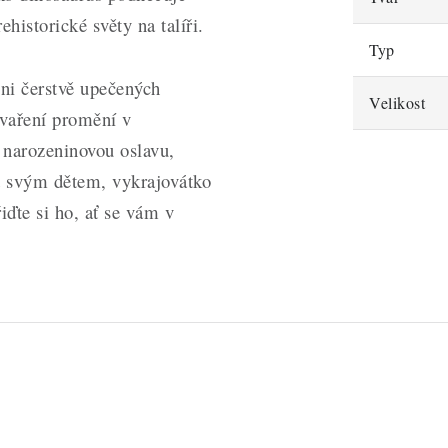
historické světy na talíři.
Typ
vůni čerstvě upečených
Velikost
 vaření promění v
 narozeninovou oslavu,
st svým dětem, vykrajovátko
iďte si ho, ať se vám v