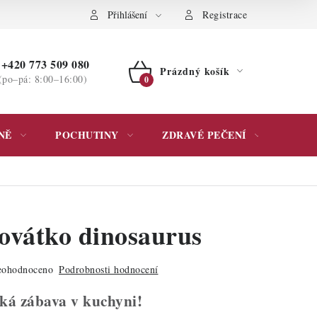
ochrany osobních údajů
Přihlášení
Registrace
+420 773 509 080
Prázdný košík
(po–pá: 8:00–16:00)
NÁKUPNÍ
KOŠÍK
NĚ
POCHUTINY
ZDRAVÉ PEČENÍ
DÁR
ovátko dinosaurus
ohodnoceno
Podrobnosti hodnocení
ká zábava v kuchyni!