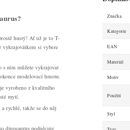
Značka
saurus?
Kategorie
rostě hustý! Ať už je to T-
e vykrajovátkem si vybere
EAN
Materiál
o s ním můžete vykrajovat
 dokonce modelovací hmotu.
Motiv
je vyrobeno z kvalitního
Použití
sté mytí.
a rychlé, takže se do něj
Styl
ko dinosaurus podněcuje
Tvar