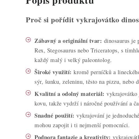
Proč si pořídit vykrajovátko dino
Zábavný a originální tvar:
dinosaurus je p
Rex, Stegosaurus nebo Triceratops, s tímhl
každý malý i velký paleontolog.
Široké využití:
kromě perníčků a lineckéh
sýr, šunku, zeleninu, těsto na pizzu, nebo
Kvalitní a odolný materiál:
vykrajovátko 
kovu, takže vydrží i náročné používání a ča
Snadné použití:
vykrajování je jednoduché 
mohou zapojit i ti nejmenší pomocníci.
Podpora fantazie a kreativity:
vykrajovát