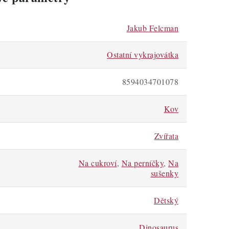
Jakub Felcman
Ostatní vykrajovátka
8594034701078
Kov
Zvířata
Na cukroví
,
Na perníčky
,
Na
sušenky
Dětský
Dinosaurus