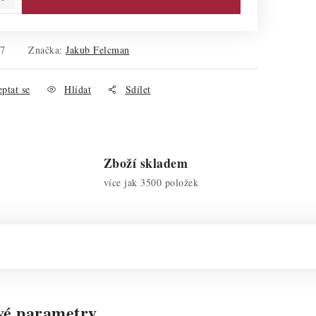
07
Značka:
Jakub Felcman
ptat se
Hlídat
Sdílet
Zboží skladem
více jak 3500 položek
vé parametry