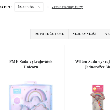
áš filtr:
Jednorožec
Zrušit všechny filtry
Ř
DOPORUČUJEME
NEJLEVNĚJŠÍ
NE
a
V
z
ý
e
PME Sada vykrajovátek
Wilton Sada vykraj
p
Unicorn
Jednorožec 3
n
í
s
p
p
r
r
o