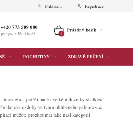
ochrany osobních údajů
Přihlášení
Registrace
+420 773 509 080
Prázdný košík
(po–pá: 8:00–16:00)
NÁKUPNÍ
KOŠÍK
NĚ
POCHUTINY
ZDRAVÉ PEČENÍ
DÁR
atmosféru a potěší malé i velké milovníky sladkostí.
o fondánové ozdoby ve tvaru oblíbeného jednorožce,
nspiraci můžete prozkoumat také naši kategorii