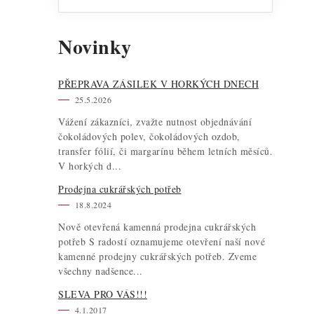
í
Novinky
PŘEPRAVA ZÁSILEK V HORKÝCH DNECH
25.5.2026
Vážení zákazníci, zvažte nutnost objednávání
čokoládových polev, čokoládových ozdob,
transfer fólií, či margarínu během letních měsíců.
V horkých d...
Prodejna cukrářských potřeb
18.8.2024
i
Nově otevřená kamenná prodejna cukrářských
potřeb S radostí oznamujeme otevření naší nové
s
kamenné prodejny cukrářských potřeb. Zveme
všechny nadšence...
SLEVA PRO VÁS!!!
4.1.2017