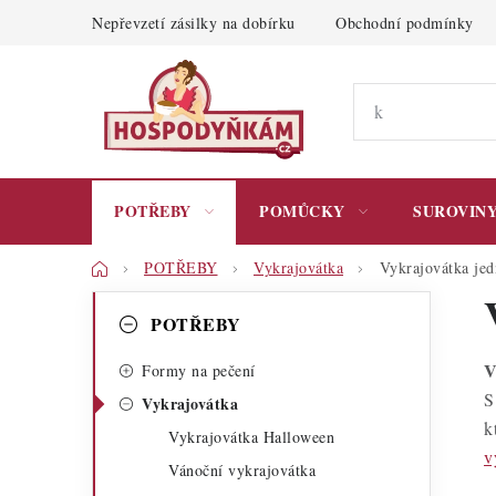
Přejít
Nepřevzetí zásilky na dobírku
Obchodní podmínky
na
obsah
POTŘEBY
POMŮCKY
SUROVIN
Domů
POTŘEBY
Vykrajovátka
Vykrajovátka jed
P
K
Přeskočit
POTŘEBY
kategorie
a
o
V
t
Formy na pečení
s
S
Vykrajovátka
e
t
k
Vykrajovátka Halloween
g
v
r
Vánoční vykrajovátka
o