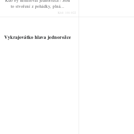
Kdo by nemiloval jednorožce? Jsou
to stvoření z pohádky, plná...
Kód:
101-022
Vykrajovátko hlava jednorožce