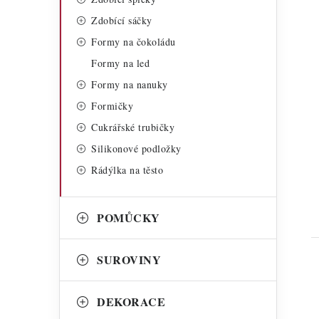
Zdobící sáčky
Formy na čokoládu
Formy na led
Formy na nanuky
Formičky
t
Cukrářské trubičky
Silikonové podložky
Rádýlka na těsto
POMŮCKY
SUROVINY
DEKORACE