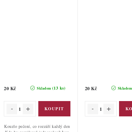
20 Kč
20 Kč
(13 ks)
Skladem
Sklade
Kouzlo pečení, co rozzáří každý den