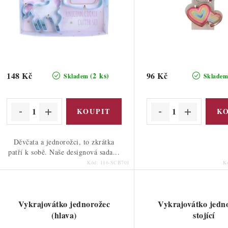
o
d
d
u
u
k
k
t
148 Kč
96 Kč
(2 ks)
Skladem
Sklade
ů
ů
Děvčata a jednorožci, to zkrátka
patří k sobě. Naše designová sada...
Kód:
116-SCB701
K
Vykrajovátko jednorožec
Vykrajovátko jedn
(hlava)
stojící