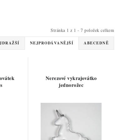
Stránka
1
z
1
-
7
položek celkem
JDRAŽŠÍ
NEJPRODÁVANĚJŠÍ
ABECEDNĚ
ovátek
Nerezové vykrajovátko
ks
jednorožec