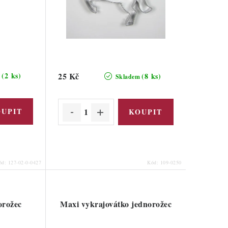
(2 ks)
25 Kč
(8 ks)
m
Skladem
ód:
127-02-0-0427
Kód:
109-0250
orožec
Maxi vykrajovátko jednorožec