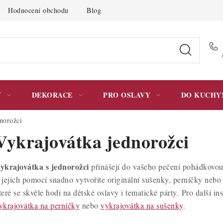
Hodnocení obchodu
Blog
Moje objednávka
Podmínky 
Y
DEKORACE
PRO OSLAVY
DO KUCHY
norožci
Vykrajovátka jednorožci
ykrajovátka s jednorožci
přinášejí do vašeho pečení pohádkovou 
 jejich pomocí snadno vytvoříte originální sušenky, perníčky neb
teré se skvěle hodí na dětské oslavy i tematické párty. Pro další i
ykrajovátka na perníčky
nebo
vykrajovátka na sušenky
.