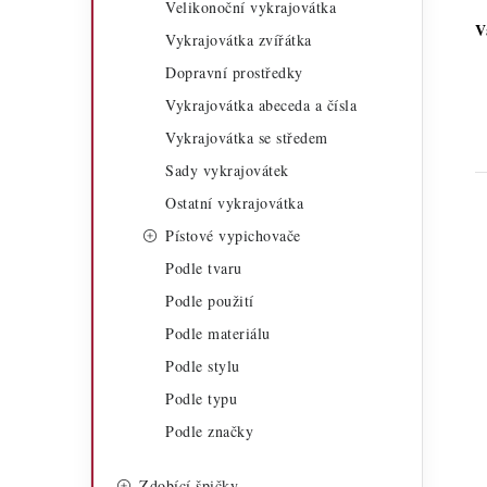
Velikonoční vykrajovátka
a
r
V
Vykrajovátka zvířátka
n
i
Dopravní prostředky
n
e
Vykrajovátka abeceda a čísla
í
Vykrajovátka se středem
Sady vykrajovátek
p
Ostatní vykrajovátka
a
Pístové vypichovače
n
Podle tvaru
e
Podle použití
i
Podle materiálu
l
Podle stylu
Podle typu
Podle značky
Zdobící špičky