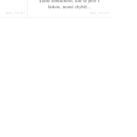
každé domácnosti, kde se peče s
láskou, nesmí chybět...
Kód:
119-467
Kód:
119-133