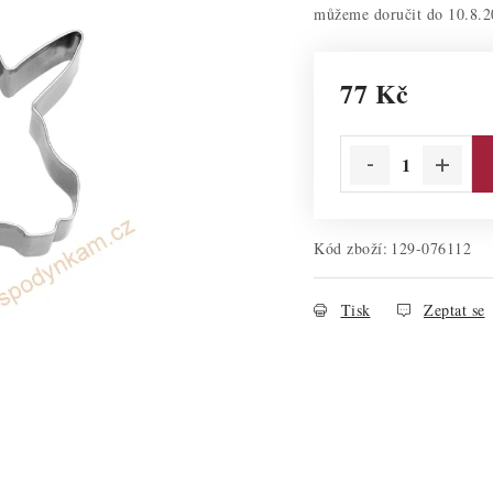
10.8.2
77 Kč
Měrná cena:
Kód zboží:
129-076112
Tisk
Zeptat se