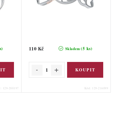
110 Kč
s)
(5 ks)
Skladem
d:
129-200197
Kód:
129-216099