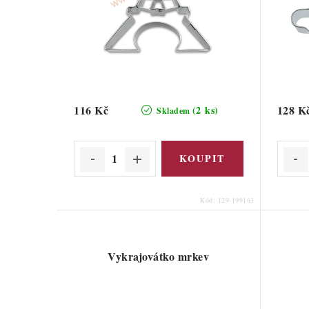
116 Kč
128 K
(2 ks)
Skladem
Kód:
129-199163
Vykrajovátko mrkev