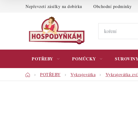
Přejít
Nepřevzetí zásilky na dobírku
Obchodní podmínky
na
obsah
POTŘEBY
POMŮCKY
SUROVIN
Domů
POTŘEBY
Vykrajovátka
Vykrajovátka zví