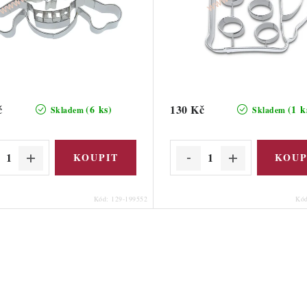
č
130 Kč
(6 ks)
(1 k
Skladem
Skladem
Kód:
129-199552
Kó