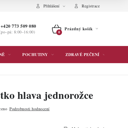
ochrany osobních údajů
Přihlášení
Registrace
+420 773 509 080
Prázdný košík
(po–pá: 8:00–16:00)
NÁKUPNÍ
KOŠÍK
NĚ
POCHUTINY
ZDRAVÉ PEČENÍ
DÁR
tko hlava jednorožce
ceno
Podrobnosti hodnocení