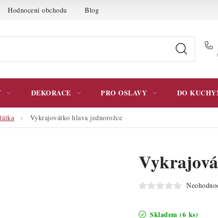
Hodnocení obchodu
Blog
Moje objednávka
Podmínky 
Y
DEKORACE
PRO OSLAVY
DO KUCHY
řátka
Vykrajovátko hlava jednorožce
Vykrajová
Neohodno
Skladem
(6 ks)