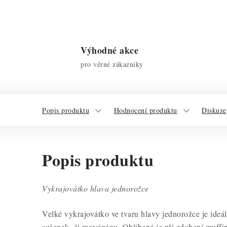
Výhodné akce
pro věrné zákazníky
Popis produktu
Hodnocení produktu
Diskuze
Popis produktu
Vykrajovátko hlava jednorožce
Velké vykrajovátko ve tvaru hlavy jednorožce je ideál
sušenek, či marcipánu. Oblíbené je při zdobení muffi