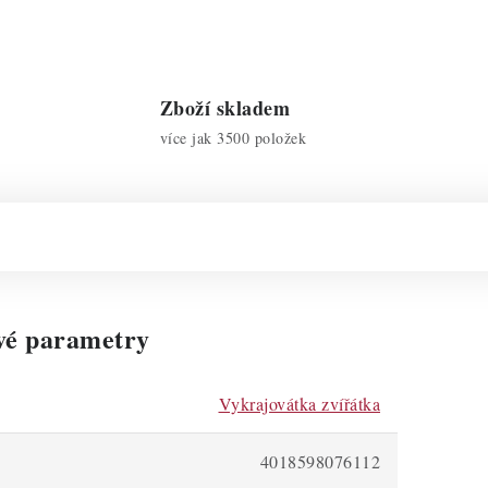
Zboží skladem
více jak 3500 položek
vé parametry
Vykrajovátka zvířátka
4018598076112