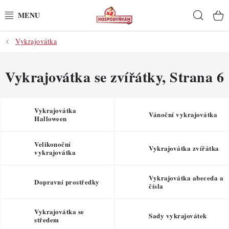
Přejít
Hleda
na
obsah
Vykrajovátka
POTŘEBY
POMŮCKY
Vykrajovátka se zvířátky
, Strana 6
SUROVINY
Vykrajovátka
Vánoční vykrajovátka
Halloween
DEKORACE
Velikonoční
Vykrajovátka zvířátka
PRO OSLAVY
vykrajovátka
DO KUCHYNĚ
Vykrajovátka abeceda a
Dopravní prostředky
čísla
POCHUTINY
Vykrajovátka se
Sady vykrajovátek
středem