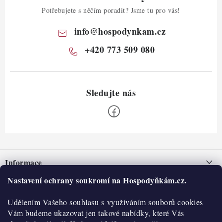
Potřebujete s něčím poradit? Jsme tu pro vás!
info
@
hospodynkam.cz
+420 773 509 080
Z
á
Informace
p
a
Nastavení ochrany soukromí na Hospodyňkám.cz.
Nepřevzetí zásilky na dobírku
O nás
t
Obchodní podmínky
Udělením Vašeho souhlasu s využíváním souborů cookies
í
Historie
O nákupu
Vám budeme ukazovat jen takové nabídky, které Vás
Hodnocení obchodu