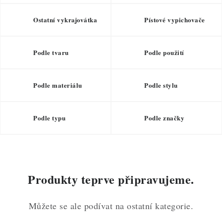
ZDRAVÉ PEČENÍ
Ostatní vykrajovátka
Pístové vypichovače
DÁRKOVÉ POUKAZY
TÉMATICKÉ PRODUKTY
Podle tvaru
Podle použití
PROFI BALENÍ
Podle materiálu
Podle stylu
NOVÉ ZBOŽÍ
Podle typu
Podle značky
ZNAČKY
Nepřevzetí zásilky na dobírku
Obchodní podmínky
Hodnocení obchodu
Blog
Moje objednávka
Produkty teprve připravujeme.
Podmínky ochrany osobních údajů
Můžete se ale podívat na ostatní kategorie.