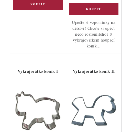
Upečte si vzpomínky na
dětství! Chcete si upéct
něco roztomilého? S
vykrajovátkem houpací
koník...
Vykrajovátko koník I
Vykrajovátko koník II