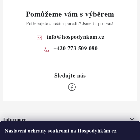
Pomůžeme vám s výběrem
Potřebujete s něčím poradit? Jsme tu pro vás!
info
@
hospodynkam.cz
+420 773 509 080
Z
á
Informace
p
a
Nastavení ochrany soukromí na Hospodyňkám.cz.
Nepřevzetí zásilky na dobírku
O nás
t