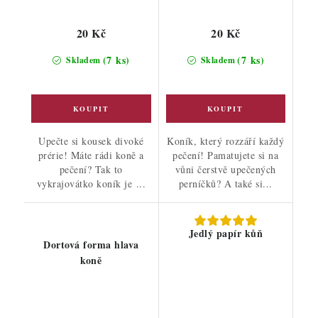
20 Kč
20 Kč
(7 ks)
(7 ks)
Skladem
Skladem
Upečte si kousek divoké
Koník, který rozzáří každý
prérie! Máte rádi koně a
pečení! Pamatujete si na
pečení? Tak to
vůni čerstvě upečených
vykrajovátko koník je ...
perníčků? A také si...
Jedlý papír kůň
Dortová forma hlava
koně