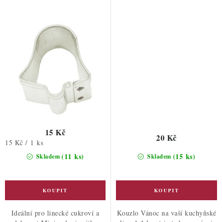
15 Kč
20 Kč
Měrná
15 Kč / 1 ks
cena:
(11 ks)
(15 ks)
Skladem
Skladem
Ideální pro linecké cukroví a
Kouzlo Vánoc na vaší kuchyňské