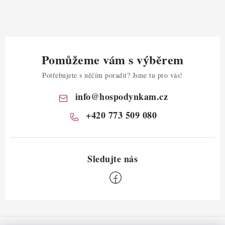
Pomůžeme vám s výběrem
Potřebujete s něčím poradit? Jsme tu pro vás!
info
@
hospodynkam.cz
+420 773 509 080
Z
á