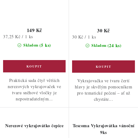
149 Kč
30 Kč
Měrná
37,25 Kč / 1 ks
Měrná
30 Kč / 1 ks
cena:
cena:
(5 ks)
(24 ks)
Skladem
Skladem
Praktická sada čtyř větších
Vykrajovačka ve tvaru čertí
nerezových vykrajovaček ve
hlavy je skvělým pomocníkem
tvaru sněhové vločky je
pro tematické pečení – ať už
nepostradatelným...
chystáte...
Nerezové vykrajovátko čepice
Tescoma Vykrajovátka vánoční
9ks