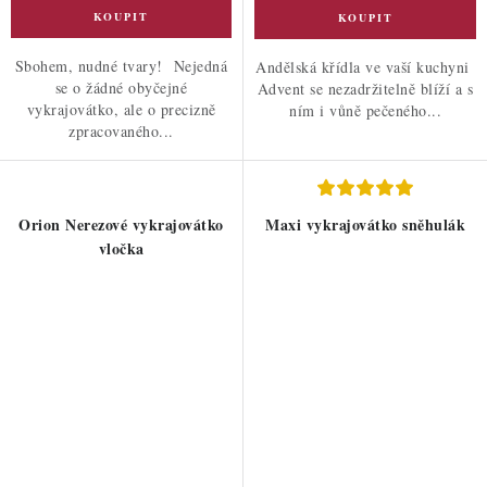
Sbohem, nudné tvary! Nejedná
Andělská křídla ve vaší kuchyni
se o žádné obyčejné
Advent se nezadržitelně blíží a s
vykrajovátko, ale o precizně
ním i vůně pečeného...
zpracovaného...
Orion Nerezové vykrajovátko
Maxi vykrajovátko sněhulák
vločka