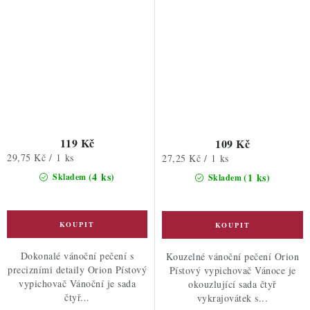
119 Kč
109 Kč
Měrná
29,75 Kč / 1 ks
Měrná
27,25 Kč / 1 ks
cena:
cena:
(4 ks)
(1 ks)
Skladem
Skladem
Dokonalé vánoční pečení s
Kouzelné vánoční pečení Orion
precizními detaily Orion Pístový
Pístový vypichovač Vánoce je
vypichovač Vánoční je sada
okouzlující sada čtyř
čtyř...
vykrajovátek s...