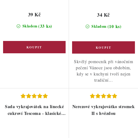
39 Kč
34 Kč
(33 ks)
(10 ks)
Skladem
Skladem
Skvělý pomocník při vánočním
pečení Vánoce jsou obdobím,
kdy se v kuchyni tvoří nejen
tradiční...
Sada vykrajovátek na linecké
Nerezové vykrajovátko stromek
cukroví Tescoma - klasické
II s hvězdou
motivy