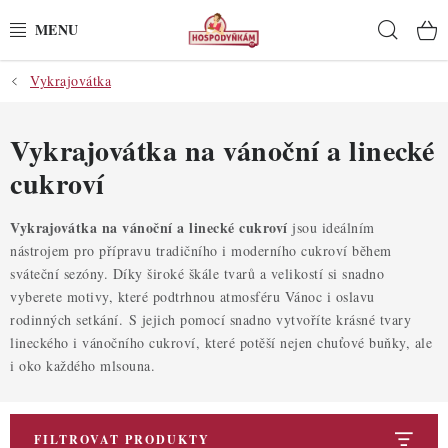
Přejít
Hleda
na
obsah
Vykrajovátka
POTŘEBY
POMŮCKY
Vykrajovátka na vánoční a linecké
cukroví
SUROVINY
Vykrajovátka na vánoční a linecké cukroví
jsou ideálním
DEKORACE
nástrojem pro přípravu tradičního i moderního cukroví během
sváteční sezóny. Díky široké škále tvarů a velikostí si snadno
PRO OSLAVY
vyberete motivy, které podtrhnou atmosféru Vánoc i oslavu
rodinných setkání. S jejich pomocí snadno vytvoříte krásné tvary
lineckého i vánočního cukroví, které potěší nejen chuťové buňky, ale
DO KUCHYNĚ
i oko každého mlsouna.
POCHUTINY
FILTROVAT PRODUKTY