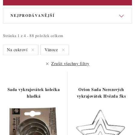
ZDRAVÉ PEČENÍ
V
Ř
DÁRKOVÉ POUKAZY
NEJPRODÁVANĚJŠÍ
ý
a
p
z
TÉMATICKÉ PRODUKTY
i
e
Stránka
1
z
4
-
88
položek celkem
s
n
PROFI BALENÍ
Na cukroví
Vánoce
p
í
r
p
NOVÉ ZBOŽÍ
Zrušit všechny filtry
o
r
d
o
ZNAČKY
u
d
Sada vykrajovátek kolečka
Orion Sada Nerezových
k
u
hladká
vykrajovátek Hvězda 5ks
Nepřevzetí zásilky na dobírku
Obchodní podmínky
t
k
Hodnocení obchodu
Blog
Moje objednávka
ů
t
Podmínky ochrany osobních údajů
ů