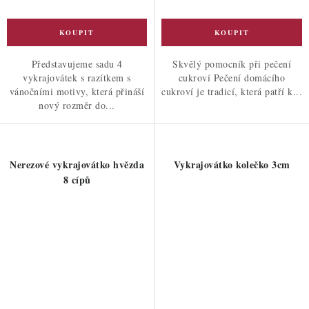
Představujeme sadu 4
Skvělý pomocník při pečení
vykrajovátek s razítkem s
cukroví Pečení domácího
vánočními motivy, která přináší
cukroví je tradicí, která patří k...
nový rozměr do...
Nerezové vykrajovátko hvězda
Vykrajovátko kolečko 3cm
8 cípů