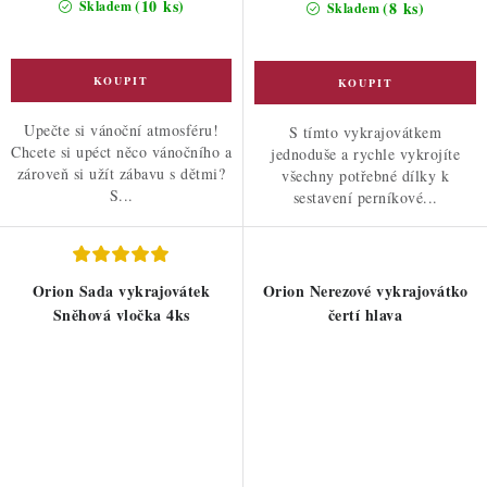
(10 ks)
Skladem
(8 ks)
Skladem
Upečte si vánoční atmosféru!
S tímto vykrajovátkem
Chcete si upéct něco vánočního a
jednoduše a rychle vykrojíte
zároveň si užít zábavu s dětmi?
všechny potřebné dílky k
S...
sestavení perníkové...
Orion Sada vykrajovátek
Orion Nerezové vykrajovátko
Sněhová vločka 4ks
čertí hlava