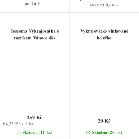
použít k...
cukroví bylo...
Tescoma Vykrajovátka s
Vykrajovátko vlnkované
razítkem Vánoce 4ks
kolečko
259 Kč
20 Kč
Měrná
64,75 Kč / 1 ks
cena:
(11 ks)
(20 ks)
Skladem
Skladem