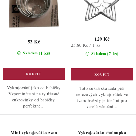
129 Kč
53 Kč
Měrná
25,80 Kč / 1 ks
cena:
(1 ks)
Skladem
(7 ks)
Skladem
Vykrajování jako od babičky
Tato cukrářská sada pěti
Vzpomínáte si na ty úžasné
nerezových vykrajovátek ve
cukrovinky od babičky,
tvaru hvězdy je ideální pro
perfektně...
veselé vánoční...
Mini vykrajovátko zvon
Vykrajovátko chaloupka