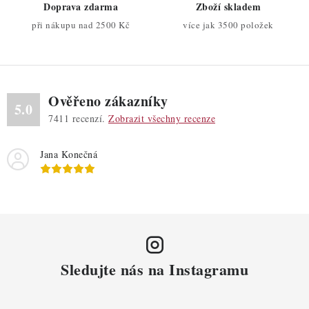
Doprava zdarma
Zboží skladem
p
při nákupu nad 2500 Kč
více jak 3500 položek
i
s
u
Ověřeno zákazníky
5.0
7411
recenzí.
Zobrazit všechny recenze
Jana Konečná
Sledujte nás na Instagramu