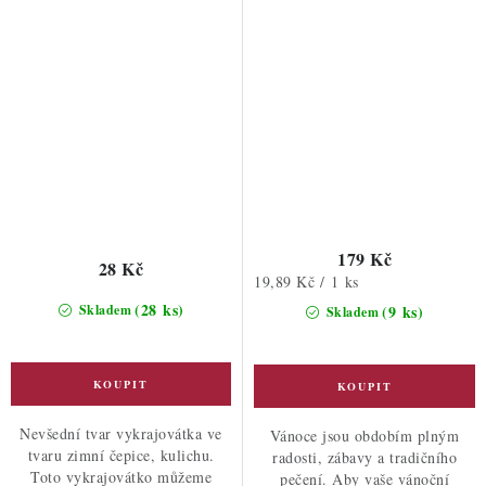
179 Kč
28 Kč
Měrná
19,89 Kč / 1 ks
cena:
(28 ks)
Skladem
(9 ks)
Skladem
Nevšední tvar vykrajovátka ve
Vánoce jsou obdobím plným
tvaru zimní čepice, kulichu.
radosti, zábavy a tradičního
Toto vykrajovátko můžeme
pečení. Aby vaše vánoční