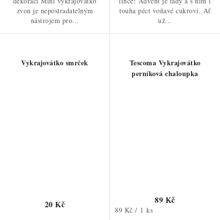
dekoraci Mini vykrajovátko
lince! Advent je tady a s ním i
zvon je nepostradatelným
touha péct voňavé cukroví. Ať
nástrojem pro...
už...
Vykrajovátko smrček
Tescoma Vykrajovátko
perníková chaloupka
89 Kč
20 Kč
Měrná
89 Kč / 1 ks
cena: