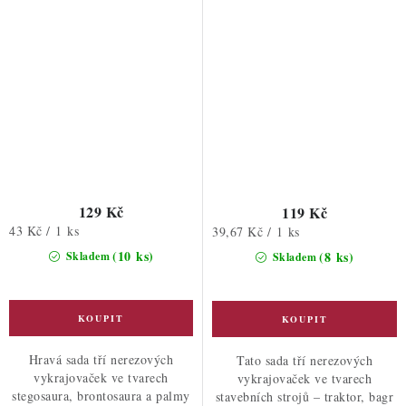
129 Kč
119 Kč
Měrná
43 Kč / 1 ks
Měrná
39,67 Kč / 1 ks
cena:
cena:
(10 ks)
(8 ks)
Skladem
Skladem
Hravá sada tří nerezových
Tato sada tří nerezových
vykrajovaček ve tvarech
vykrajovaček ve tvarech
stegosaura, brontosaura a palmy
stavebních strojů – traktor, bagr