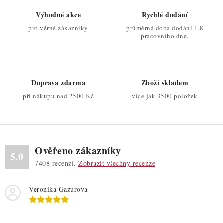
o
r
Výhodné akce
Rychlé dodání
v
v
pro věrné zákazníky
průměrná doba dodání 1,8
á
k
pracovního dne.
n
y
í
v
ý
Doprava zdarma
Zboží skladem
p
při nákupu nad 2500 Kč
více jak 3500 položek
i
s
u
Ověřeno zákazníky
5.0
7408
recenzí.
Zobrazit všechny recenze
Veronika Gazurova