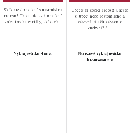
Skákejte do pečení s australskou
Upečte si kočičí radost! Chcete
radostí! Chcete do svého pečení
si upéct něco roztomilého a
vnést trochu exotiky, skákavé...
zároveň si užít zábavu v
kuchyni? S...
Vykrajovátko slunce
Nerezové vykrajovátko
brontosaurus