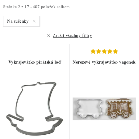
i
e
Stránka
2
z
17
-
407
položek celkem
s
n
Na sušenky
p
í
r
p
Zrušit všechny filtry
o
r
d
o
u
d
Vykrajovátko pirátská loď
Nerezové vykrajovátko vagonek
k
u
t
k
ů
t
ů