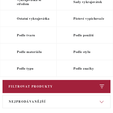
ZDRAVÉ PEČENÍ
Sady vykrajovátek
středem
DÁRKOVÉ POUKAZY
Ostatní vykrajovátka
Pístové vypichovače
TÉMATICKÉ PRODUKTY
Podle tvaru
Podle použití
PROFI BALENÍ
Podle materiálu
Podle stylu
NOVÉ ZBOŽÍ
ZNAČKY
Podle typu
Podle značky
Nepřevzetí zásilky na dobírku
Obchodní podmínky
FILTROVAT PRODUKTY
Hodnocení obchodu
Blog
Moje objednávka
V
Ř
Podmínky ochrany osobních údajů
NEJPRODÁVANĚJŠÍ
ý
a
p
z