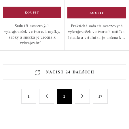
Sada tří nerezových
Praktická sada tří nerezových
vykrajovaček ve tvarech myšky,
vykrajovaček ve tvarech autíčka,
žabky a šnečka je určena k
letadla a vrtulníku je určena k...
vykrajování...
O
NAČÍST 24 DALŠÍCH
v
l
á
S
d
1
2
17
t
a
r
c
á
n
í
k
p