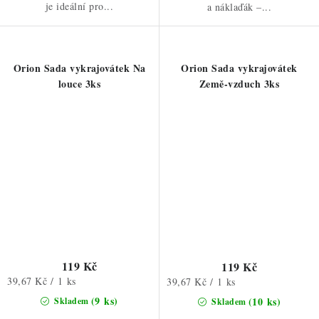
je ideální pro...
a náklaďák –...
Orion Sada vykrajovátek Na
Orion Sada vykrajovátek
louce 3ks
Země-vzduch 3ks
119 Kč
119 Kč
Měrná
39,67 Kč / 1 ks
Měrná
39,67 Kč / 1 ks
cena:
cena:
(9 ks)
(10 ks)
Skladem
Skladem