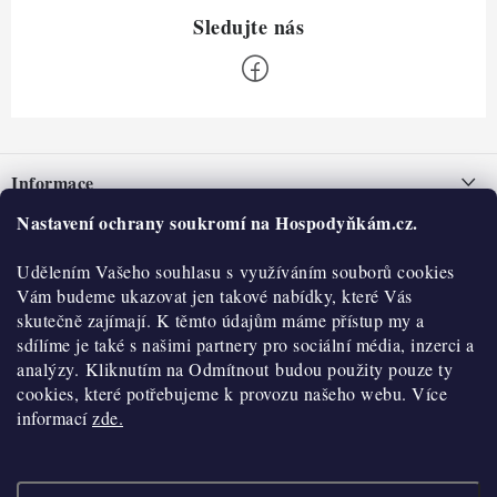
Z
á
Informace
p
a
Nastavení ochrany soukromí na Hospodyňkám.cz.
Nepřevzetí zásilky na dobírku
O nás
t
Obchodní podmínky
Udělením Vašeho souhlasu s využíváním souborů cookies
í
Historie
O nákupu
Vám budeme ukazovat jen takové nabídky, které Vás
Hodnocení obchodu
skutečně zajímají. K těmto údajům máme přístup my a
Kontakty
Reklamace a vratky
sdílíme je také s našimi partnery pro sociální média, inzerci a
Blog
analýzy. Kliknutím na Odmítnout budou použity pouze ty
cookies, které potřebujeme k provozu našeho webu. Více
Moje objednávka
Výdejní místa
informací
zde.
Podmínky ochrany osobních údajů
Cookies