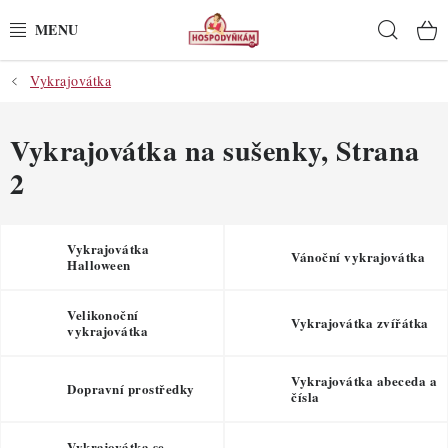
Přejít
Hleda
na
obsah
Vykrajovátka
POTŘEBY
POMŮCKY
Vykrajovátka na sušenky
, Strana
2
SUROVINY
DEKORACE
Vykrajovátka
Vánoční vykrajovátka
Halloween
PRO OSLAVY
Velikonoční
Vykrajovátka zvířátka
vykrajovátka
DO KUCHYNĚ
Vykrajovátka abeceda a
Dopravní prostředky
POCHUTINY
čísla
Vykrajovátka se