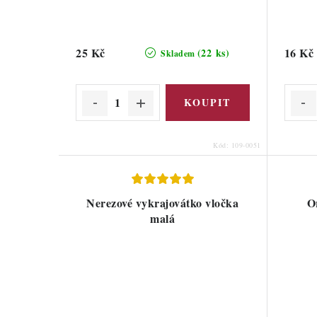
25 Kč
16 Kč
(22 ks)
Skladem
Kód:
109-0051
Nerezové vykrajovátko vločka
O
malá