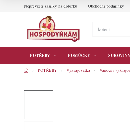
Přejít
Nepřevzetí zásilky na dobírku
Obchodní podmínky
na
obsah
POTŘEBY
POMŮCKY
SUROVIN
Domů
POTŘEBY
Vykrajovátka
Vánoční vykrajo