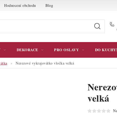
Hodnocení obchodu
Blog
Moje objednávka
Podmínky 
Y
DEKORACE
PRO OSLAVY
DO KUCHY
vátka
Nerezové vykrajovátko vločka velká
Nerezo
velká
Ne