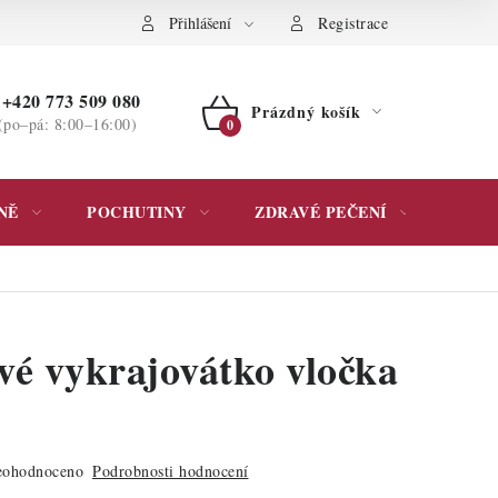
ochrany osobních údajů
Přihlášení
Registrace
+420 773 509 080
Prázdný košík
(po–pá: 8:00–16:00)
NÁKUPNÍ
KOŠÍK
NĚ
POCHUTINY
ZDRAVÉ PEČENÍ
DÁR
vé vykrajovátko vločka
ohodnoceno
Podrobnosti hodnocení