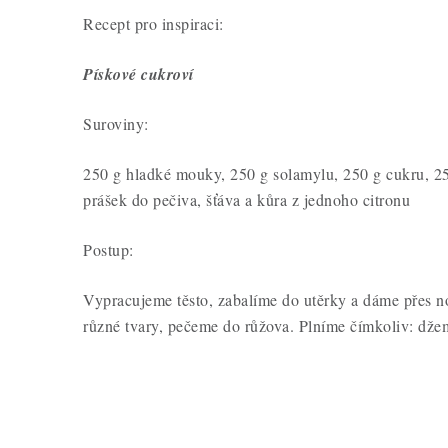
Recept pro inspiraci:
Pískové cukroví
Suroviny:
250 g hladké mouky, 250 g solamylu, 250 g cukru, 250
prášek do pečiva, šťáva a kůra z jednoho citronu
Postup:
Vypracujeme těsto, zabalíme do utěrky a dáme přes n
různé tvary, pečeme do růžova. Plníme čímkoliv: džem