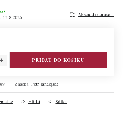
ks)
Možnosti doručení
12.8.2026
PŘIDAT DO KOŠÍKU
089
Značka:
Petr Jandejsek
ptat se
Hlídat
Sdílet