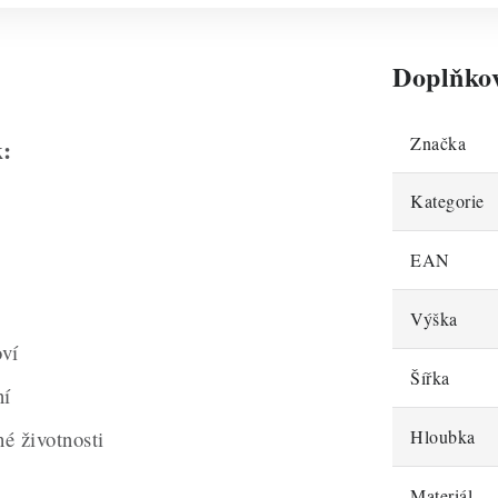
Doplňko
Značka
k:
Kategorie
EAN
Výška
oví
Šířka
ní
é životnosti
Hloubka
Materiál