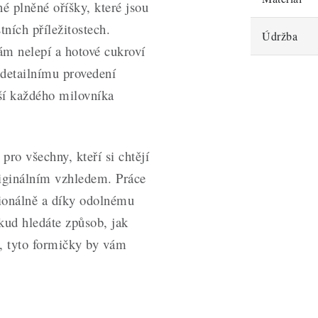
é plněné oříšky, které jsou
tních příležitostech.
Údržba
kám nelepí a hotové cukroví
 detailnímu provedení
ší každého milovníka
pro všechny, kteří si chtějí
riginálním vzhledem. Práce
sionálně a díky odolnému
kud hledáte způsob, jak
o, tyto formičky by vám