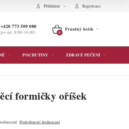
ochrany osobních údajů
Přihlášení
Registrace
+420 773 509 080
Prázdný košík
(po–pá: 8:00–16:00)
NÁKUPNÍ
KOŠÍK
NĚ
POCHUTINY
ZDRAVÉ PEČENÍ
DÁR
ěcí formičky oříšek
hodnocení
Podrobnosti hodnocení