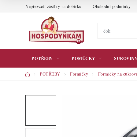
Přejít
Nepřevzetí zásilky na dobírku
Obchodní podmínky
na
obsah
POTŘEBY
POMŮCKY
SUROVIN
Domů
POTŘEBY
Formičky
Formičky na cukrov