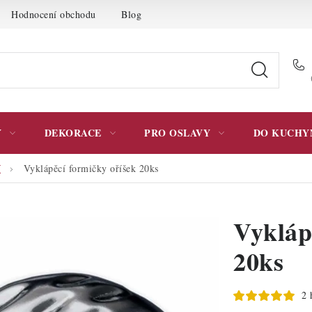
Hodnocení obchodu
Blog
Moje objednávka
Podmínky 
Y
DEKORACE
PRO OSLAVY
DO KUCHY
í
Vyklápěcí formičky oříšek 20ks
Vykláp
20ks
2 