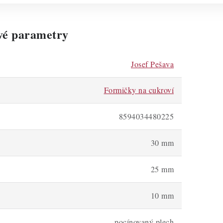
vé parametry
Josef Pešava
Formičky na cukroví
8594034480225
30 mm
25 mm
10 mm
pocínovaný plech