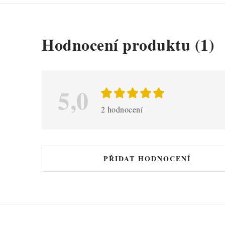
V
Hodnocení produktu (1)
ý
p
i
5,0
s
2 hodnocení
h
o
d
PŘIDAT HODNOCENÍ
n
o
c