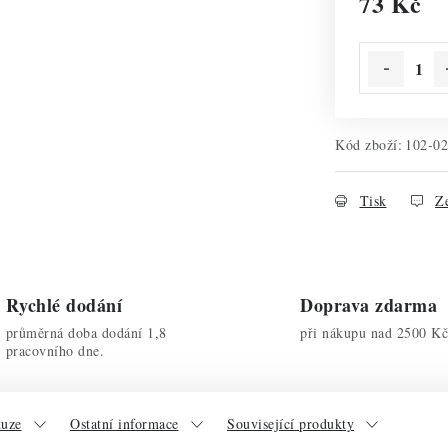
73 Kč
Měrná cena:
Kód zboží:
102-0
Tisk
Ze
Rychlé dodání
Doprava zdarma
průměrná doba dodání 1,8
při nákupu nad 2500 Kč
pracovního dne.
kuze
Ostatní informace
Související produkty