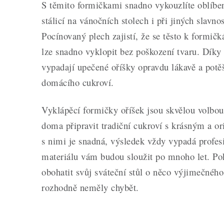
S těmito formičkami snadno vykouzlíte oblíben
stálicí na vánočních stolech i při jiných slavnos
Pocínovaný plech zajistí, že se těsto k formič
lze snadno vyklopit bez poškození tvaru. Díky
vypadají upečené oříšky opravdu lákavě a potě
domácího cukroví.
Vyklápěcí formičky oříšek jsou skvělou volbou 
doma připravit tradiční cukroví s krásným a o
s nimi je snadná, výsledek vždy vypadá profe
materiálu vám budou sloužit po mnoho let. Po
obohatit svůj sváteční stůl o něco výjimečnéh
rozhodně neměly chybět.