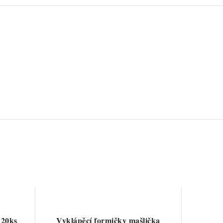
 20ks
Vyklápěcí formičky mašlička