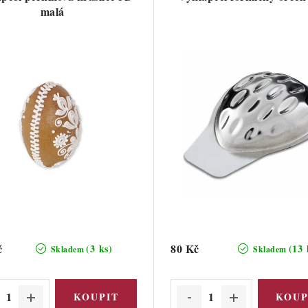
malá
č
80 Kč
(3 ks)
(13 
Skladem
Skladem