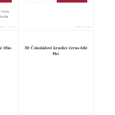
 tvaru
ořechu
Kód:
102-011
Kód:
102-008
é 18ks
3D Čokoládové kraslice černo-bílé
8ks