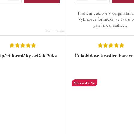
Tradiční cukroví v originálním
Vyklápěcí formičky ve tvaru 
patří mezi stálice...
Kód:
119-604
ápěcí formičky oříšek 20ks
Čokoládové kraslice barevn
42 %