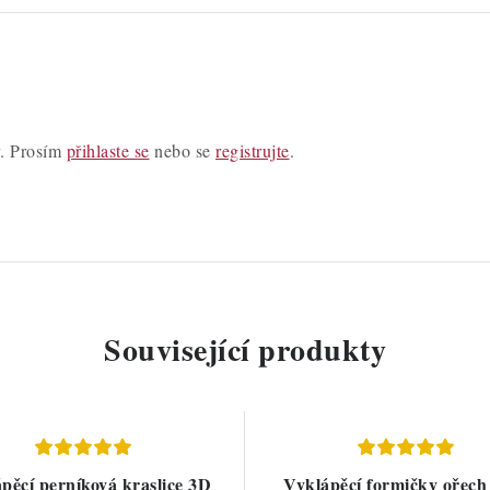
y. Prosím
přihlaste se
nebo se
registrujte
.
Související produkty
pěcí perníková kraslice 3D
Vyklápěcí formičky ořech