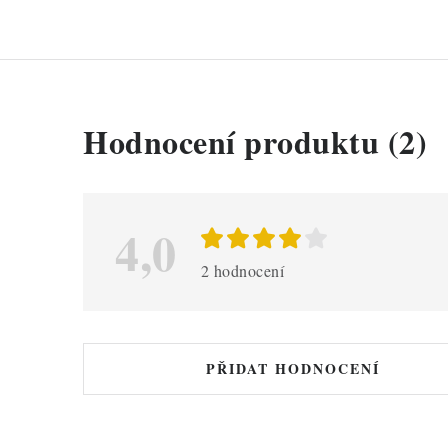
V
Hodnocení produktu (2)
ý
p
i
4,0
s
2 hodnocení
h
o
d
PŘIDAT HODNOCENÍ
n
o