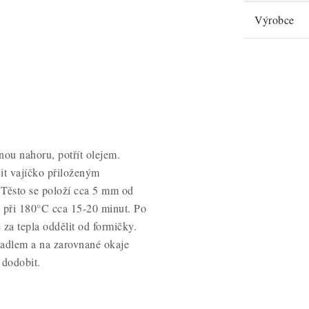
Výrobce
nou nahoru, potřít olejem.
jit vajíčko přiloženým
 Těsto se položí cca 5 mm od
e při 180°C cca 15-20 minut. Po
 za tepla oddělit od formičky.
hadlem a na zarovnané okaje
 dodobit.