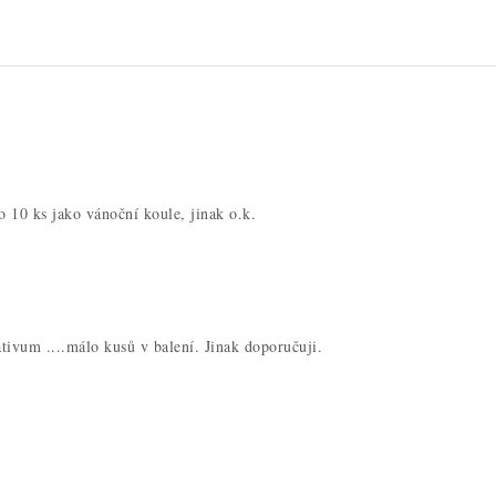
o 10 ks jako vánoční koule, jinak o.k.
ivum ....málo kusů v balení. Jinak doporučuji.