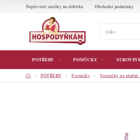
Přejít
Nepřevzetí zásilky na dobírku
Obchodní podmínky
na
obsah
POTŘEBY
POMŮCKY
SUROVIN
Domů
POTŘEBY
Formičky
Formičky na plněné 