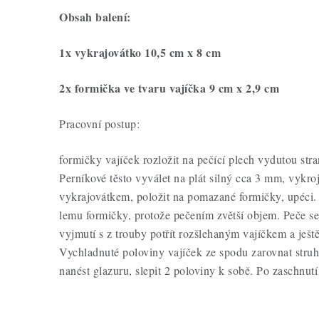
Obsah balení:
1x vykrajovátko 10,5 cm x 8 cm
2x formička ve tvaru vajíčka 9 cm x 2,9 cm
Pracovní postup:
formičky vajíček rozložit na pečící plech vydutou stra
Perníkové těsto vyválet na plát silný cca 3 mm, vykro
vykrajovátkem, položit na pomazané formičky, upéci.
lemu formičky, protože pečením zvětší objem. Peče s
vyjmutí s z trouby potřít rozšlehaným vajíčkem a ještě
Vychladnuté poloviny vajíček ze spodu zarovnat stru
nanést glazuru, slepit 2 poloviny k sobě. Po zaschnutí