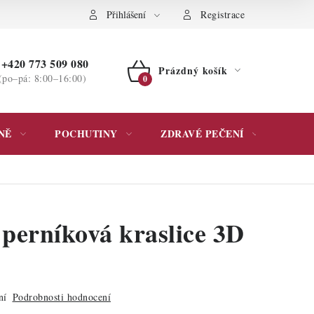
ochrany osobních údajů
Přihlášení
Registrace
+420 773 509 080
Prázdný košík
(po–pá: 8:00–16:00)
NÁKUPNÍ
KOŠÍK
NĚ
POCHUTINY
ZDRAVÉ PEČENÍ
DÁR
 perníková kraslice 3D
ní
Podrobnosti hodnocení