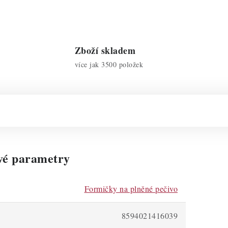
Zboží skladem
více jak 3500 položek
vé parametry
Formičky na plněné pečivo
8594021416039