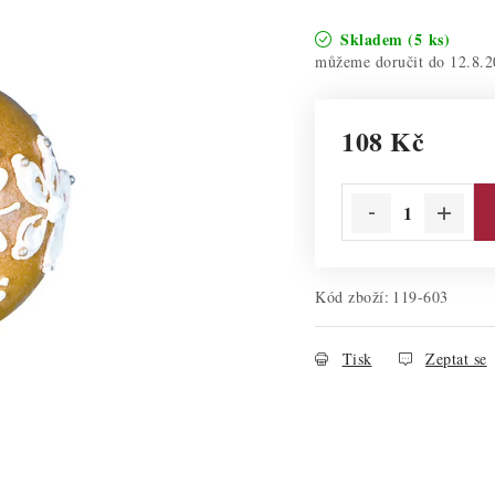
Skladem
(5 ks)
12.8.2
108 Kč
Měrná cena:
Kód zboží:
119-603
Tisk
Zeptat se