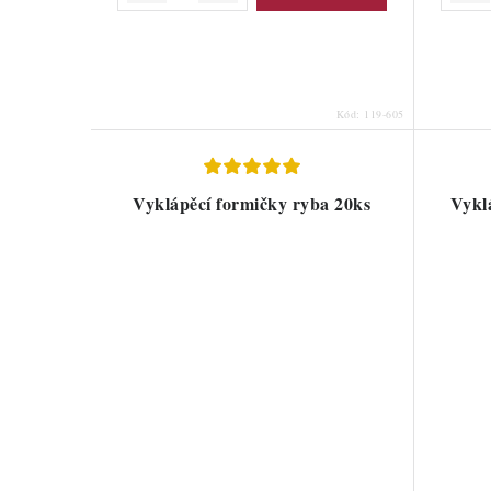
Kód:
119-605
Vyklápěcí formičky ryba 20ks
Vykl