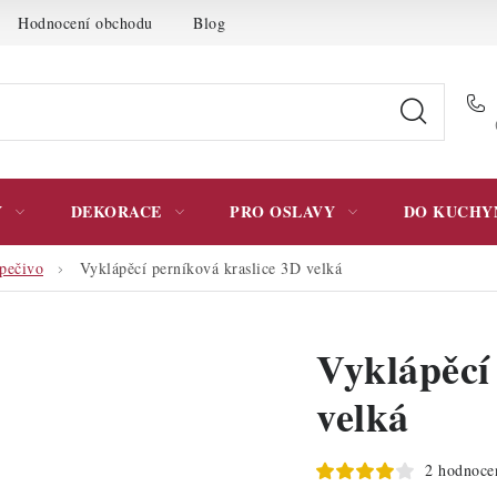
Hodnocení obchodu
Blog
Moje objednávka
Podmínky 
Y
DEKORACE
PRO OSLAVY
DO KUCHY
pečivo
Vyklápěcí perníková kraslice 3D velká
Vyklápěcí
velká
2 hodnoce