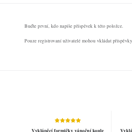
c
e
n
Buďte první, kdo napíše příspěvek k této položce.
í
Pouze registrovaní uživatelé mohou vkládat příspěvk
Vyklápěcí formičky vánoční koule
Vyklá