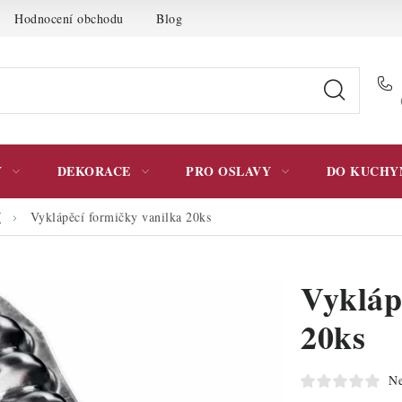
Hodnocení obchodu
Blog
Moje objednávka
Podmínky 
Y
DEKORACE
PRO OSLAVY
DO KUCHY
í
Vyklápěcí formičky vanilka 20ks
Vykláp
20ks
Ne