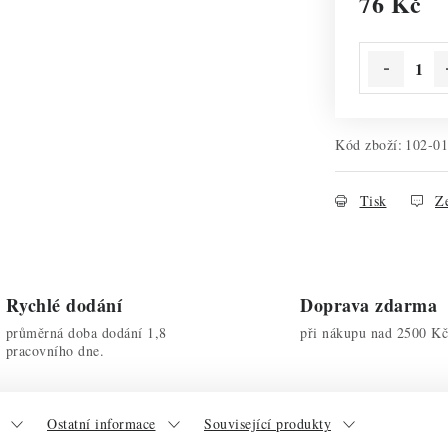
76 Kč
Měrná cena:
Kód zboží:
102-0
Tisk
Ze
Rychlé dodání
Doprava zdarma
průměrná doba dodání 1,8
při nákupu nad 2500 Kč
pracovního dne.
Ostatní informace
Související produkty