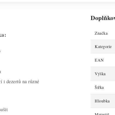
Doplňko
Značka
ka:
Kategorie
y
EAN
u
Výška
í i dezertů na různé
Šířka
Hloubka
ušit
Materiál