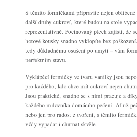
S těmito formičkami připravíte nejen oblíbené 
další druhy cukroví, které budou na stole vypa
reprezentativně. Pocínovaný plech zajistí, že se
hotové kousky snadno vyklopíte bez poškození
tedy důkladnému osušení po umytí – vám formi
perfektním stavu.
Vyklápěcí formičky ve tvaru vanilky jsou ne
pro každého, kdo chce mít cukroví nejen chutné
Jsou praktické, snadno se s nimi pracuje a dík
každého milovníka domácího pečení. Ať už peče
nebo jen pro radost z tvoření, s těmito formič
vždy vypadat i chutnat skvěle.