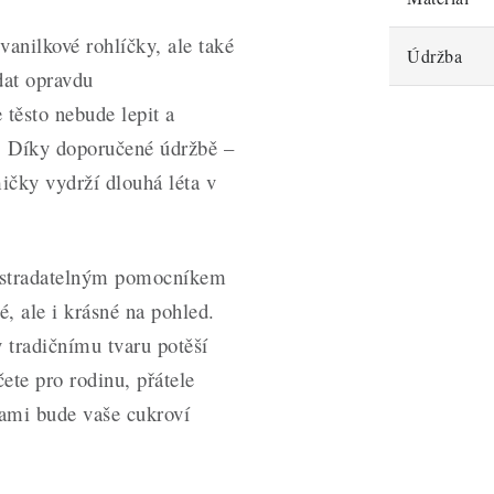
vanilkové rohlíčky, ale také
Údržba
dat opravdu
 těsto nebude lepit a
. Díky doporučené údržbě –
čky vydrží dlouhá léta v
postradatelným pomocníkem
, ale i krásné na pohled.
y tradičnímu tvaru potěší
te pro rodinu, přátele
kami bude vaše cukroví