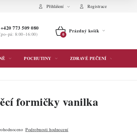
ochrany osobních údajů
Přihlášení
Registrace
+420 773 509 080
Prázdný košík
(po–pá: 8:00–16:00)
NÁKUPNÍ
KOŠÍK
NĚ
POCHUTINY
ZDRAVÉ PEČENÍ
DÁR
ěcí formičky vanilka
ohodnoceno
Podrobnosti hodnocení