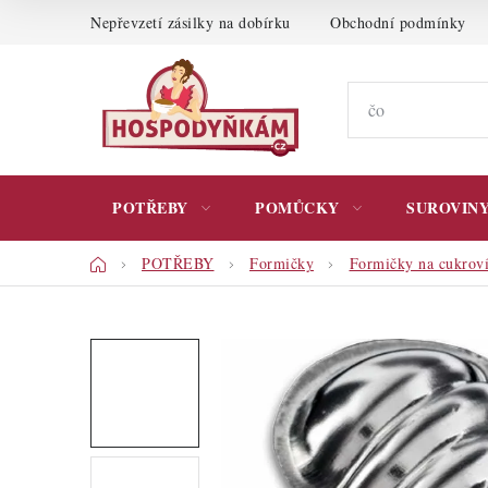
Přejít
Nepřevzetí zásilky na dobírku
Obchodní podmínky
na
obsah
POTŘEBY
POMŮCKY
SUROVIN
Domů
POTŘEBY
Formičky
Formičky na cukrov