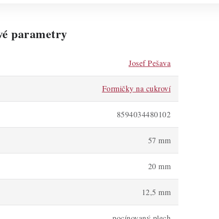
vé parametry
Josef Pešava
Formičky na cukroví
8594034480102
57 mm
20 mm
12,5 mm
pocínovaný plech