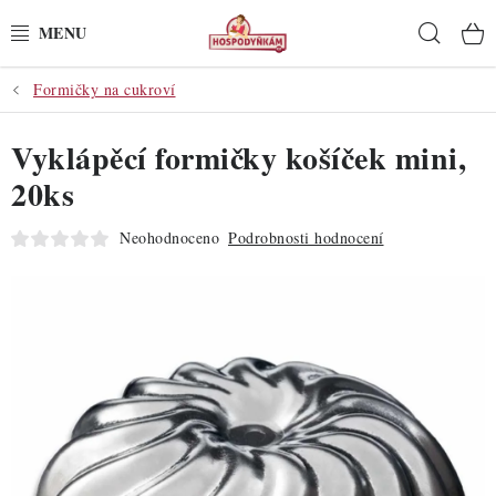
Přejít
Hleda
na
obsah
Formičky na cukroví
POTŘEBY
Vyklápěcí formičky košíček mini,
POMŮCKY
20ks
SUROVINY
Neohodnoceno
Podrobnosti hodnocení
DEKORACE
PRO OSLAVY
DO KUCHYNĚ
POCHUTINY