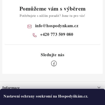
Pomůžeme vám s výběrem
Potřebujete s něčím poradit? Jsme tu pro vás!
info
@
hospodynkam.cz
+420 773 509 080
Z
á
Informace
p
a
Nastavení ochrany soukromí na Hospodyňkám.cz.
Nepřevzetí zásilky na dobírku
O nás
t