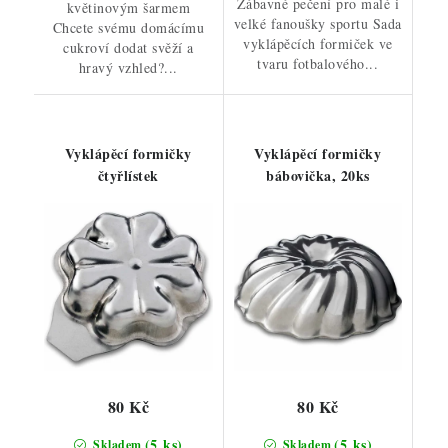
Zábavné pečení pro malé i
květinovým šarmem
velké fanoušky sportu Sada
Chcete svému domácímu
vyklápěcích formiček ve
cukroví dodat svěží a
tvaru fotbalového...
hravý vzhled?...
Vyklápěcí formičky
Vyklápěcí formičky
čtyřlístek
bábovička, 20ks
80 Kč
80 Kč
(5 ks)
(5 ks)
Skladem
Skladem