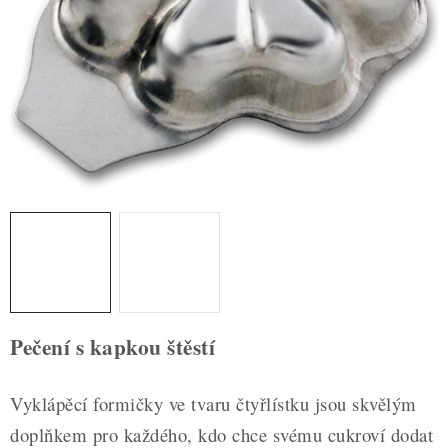
ZDRAVÉ PEČENÍ
DÁRKOVÉ POUKAZY
TÉMATICKÉ PRODUKTY
PROFI BALENÍ
NOVÉ ZBOŽÍ
ZNAČKY
Nepřevzetí zásilky na dobírku
Obchodní podmínky
Pečení s kapkou štěstí
Hodnocení obchodu
Blog
Moje objednávka
Podmínky ochrany osobních údajů
Vyklápěcí formičky ve tvaru čtyřlístku jsou skvělým
doplňkem pro každého, kdo chce svému cukroví dodat