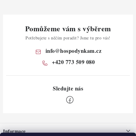
Pomůžeme vám s výběrem
Potřebujete s něčím poradit? Jsme tu pro vás!
info
@
hospodynkam.cz
+420 773 509 080
Z
á
Informace
p