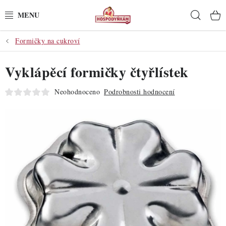
Přejít
Hleda
na
obsah
Formičky na cukroví
POTŘEBY
Vyklápěcí formičky čtyřlístek
POMŮCKY
Neohodnoceno
Podrobnosti hodnocení
SUROVINY
DEKORACE
PRO OSLAVY
DO KUCHYNĚ
POCHUTINY