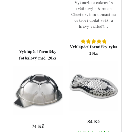
Vykouzlete cukroví s
květinovým šarmem
Chcete svému domácímu
cukroví dodat svěží a
hravý vzhled?...
Vyklápěcí formičky ryba
Vyklápěcí formičky
20ks
fotbalový míč, 20ks
84 Kč
74 Kč