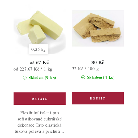
0,25 kg
67 Kč
80 Kč
od
Měrná
Měrná
32 Kč / 100 g
od 227,67 Kč / 1 kg
cena:
cena:
(4 ks)
(9 ks)
Skladem
Skladem
Flexibilní řešení pro
sofistikované cukrářské
dekorace Tato elastická
tuková poleva s příchutí...