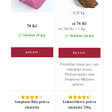
0,25 kg
76 Kč
od
70 Kč
Měrná
od 260 Kč / 1 kg
cena:
(9 ks)
Skladem
(14 ks)
Skladem
Flexibilní řešení pro vaše
cukrářské kreace
Představujeme vám
Souplesse Mléčnou
polevu...
Souplesse Bílá poleva
Lískooříšková poleva
elastická
elastická 250g