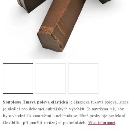
ZDRAVÉ PEČENÍ
DÁRKOVÉ POUKAZY
TÉMATICKÉ PRODUKTY
PROFI BALENÍ
NOVÉ ZBOŽÍ
ZNAČKY
Nepřevzetí zásilky na dobírku
Obchodní podmínky
Souplesse Tmavá poleva elastická
je elastická tuková poleva, která
Hodnocení obchodu
Blog
Moje objednávka
je ideální pro dekoraci cukrářských výrobků. Je navržena tak, aby
Podmínky ochrany osobních údajů
byla vhodná i k zamražení a nelámala se, čímž poskytuje perfektní
flexibilitu při použití v různých podmínkách.
Více informací