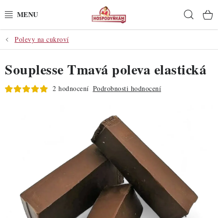
Přejít
Hleda
na
obsah
Polevy na cukroví
POTŘEBY
Souplesse Tmavá poleva elastická
POMŮCKY
2 hodnocení
Podrobnosti hodnocení
SUROVINY
DEKORACE
PRO OSLAVY
DO KUCHYNĚ
POCHUTINY