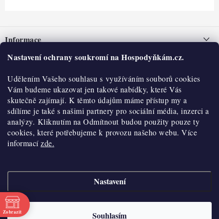
Z
á
Informace
p
a
Nastavení ochrany soukromí na Hospodyňkám.cz.
Nepřevzetí zásilky na dobírku
O nás
t
Obchodní podmínky
Udělením Vašeho souhlasu s využíváním souborů cookies
í
Historie
O nákupu
Vám budeme ukazovat jen takové nabídky, které Vás
Hodnocení obchodu
skutečně zajímají. K těmto údajům máme přístup my a
Kontakty
Reklamace a vratky
sdílíme je také s našimi partnery pro sociální média, inzerci a
Blog
analýzy. Kliknutím na Odmítnout budou použity pouze ty
cookies, které potřebujeme k provozu našeho webu. Více
Moje objednávka
Výdejní místa
informací
zde.
Podmínky ochrany osobních údajů
Cookies
Nastavení
Vydělávejte s námi
Copyright 2026
Hospodyňkám.cz
. Všechna práva vyhrazena.
Upravit nastavení
cookies
Velkoobchod
Zobrazit
Souhlasím
Vytvořil Shoptet