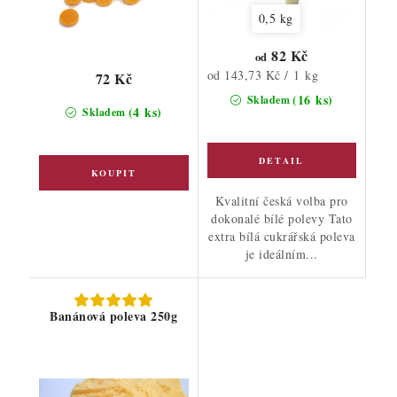
0,5 kg
82 Kč
od
Měrná
od 143,73 Kč / 1 kg
72 Kč
cena:
(16 ks)
Skladem
(4 ks)
Skladem
Kvalitní česká volba pro
dokonalé bílé polevy Tato
extra bílá cukrářská poleva
je ideálním...
Banánová poleva 250g