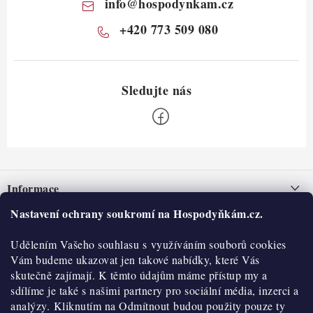
info
@
hospodynkam.cz
+420 773 509 080
Z
á
Informace
p
a
Nastavení ochrany soukromí na Hospodyňkám.cz.
Nepřevzetí zásilky na dobírku
O nás
t
Obchodní podmínky
Udělením Vašeho souhlasu s využíváním souborů cookies
í
Historie
O nákupu
Vám budeme ukazovat jen takové nabídky, které Vás
Hodnocení obchodu
skutečně zajímají. K těmto údajům máme přístup my a
Kontakty
Reklamace a vratky
sdílíme je také s našimi partnery pro sociální média, inzerci a
Blog
analýzy. Kliknutím na Odmítnout budou použity pouze ty