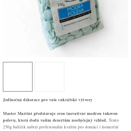
ZDRAVÉ PEČENÍ
DÁRKOVÉ POUKAZY
TÉMATICKÉ PRODUKTY
PROFI BALENÍ
NOVÉ ZBOŽÍ
ZNAČKY
Nepřevzetí zásilky na dobírku
Obchodní podmínky
Jedinečná dekorace pro vaše cukrářské výtvory
Hodnocení obchodu
Blog
Moje objednávka
Podmínky ochrany osobních údajů
Master Martini představuje svou inovativní modrou tukovou
polevu, která dodá vašim dezertům neobyčejný vzhled.
Tento
250g balíček nabízí profesionální kvalitu pro domácí i komerční