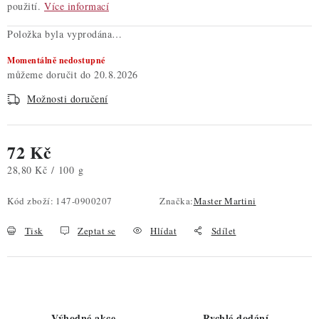
použití.
Více informací
Položka byla vyprodána…
Momentálně nedostupné
20.8.2026
Možnosti doručení
72 Kč
Měrná cena:
28,80 Kč / 100 g
Kód zboží:
147-0900207
Značka:
Master Martini
Tisk
Zeptat se
Hlídat
Sdílet
Výhodné akce
Rychlé dodání