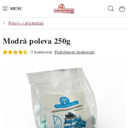
Přejít
Hleda
na
obsah
Polevy s příchutěmi
POTŘEBY
Modrá poleva 250g
POMŮCKY
3 hodnocení
Podrobnosti hodnocení
SUROVINY
DEKORACE
PRO OSLAVY
DO KUCHYNĚ
POCHUTINY