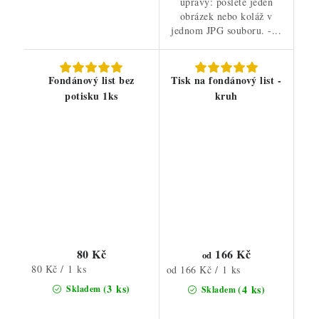
úpravy: pošlete jeden
obrázek nebo koláž v
jednom JPG souboru. -...
Fondánový list bez
Tisk na fondánový list -
potisku 1ks
kruh
80 Kč
166 Kč
od
Měrná
80 Kč / 1 ks
Měrná
od 166 Kč / 1 ks
cena:
cena:
(3 ks)
(4 ks)
Skladem
Skladem