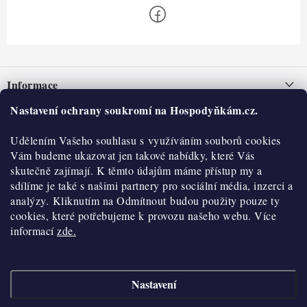
Z
á
Informace
p
a
Nastavení ochrany soukromí na Hospodyňkám.cz.
Nepřevzetí zásilky na dobírku
O nás
t
Obchodní podmínky
Udělením Vašeho souhlasu s využíváním souborů cookies
í
Historie
O nákupu
Vám budeme ukazovat jen takové nabídky, které Vás
Hodnocení obchodu
skutečně zajímají. K těmto údajům máme přístup my a
Kontakty
Reklamace a vratky
sdílíme je také s našimi partnery pro sociální média, inzerci a
Blog
analýzy. Kliknutím na Odmítnout budou použity pouze ty
cookies, které potřebujeme k provozu našeho webu. Více
Moje objednávka
Výdejní místa
informací
zde.
Podmínky ochrany osobních údajů
Cookies
Nastavení
Vydělávejte s námi
Copyright 2026
Hospodyňkám.cz
. Všechna práva vyhrazena.
Upravit nastavení