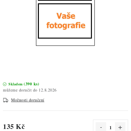
ZDRAVÉ PEČENÍ
DÁRKOVÉ POUKAZY
TÉMATICKÉ PRODUKTY
PROFI BALENÍ
NOVÉ ZBOŽÍ
ZNAČKY
(390 ks)
Skladem
12.8.2026
Nepřevzetí zásilky na dobírku
Obchodní podmínky
Možnosti doručení
Hodnocení obchodu
Blog
Moje objednávka
Podmínky ochrany osobních údajů
135 Kč