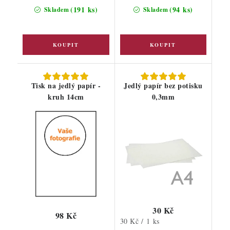
(191 ks)
(94 ks)
Skladem
Skladem
Tisk na jedlý papír -
Jedlý papír bez potisku
kruh 14cm
0,3mm
30 Kč
98 Kč
Měrná
30 Kč / 1 ks