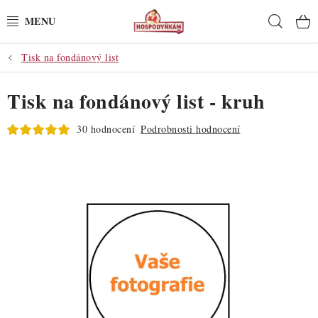
Přejít
Hleda
na
obsah
Tisk na fondánový list
POTŘEBY
Tisk na fondánový list - kruh
POMŮCKY
30 hodnocení
Podrobnosti hodnocení
SUROVINY
DEKORACE
PRO OSLAVY
DO KUCHYNĚ
POCHUTINY