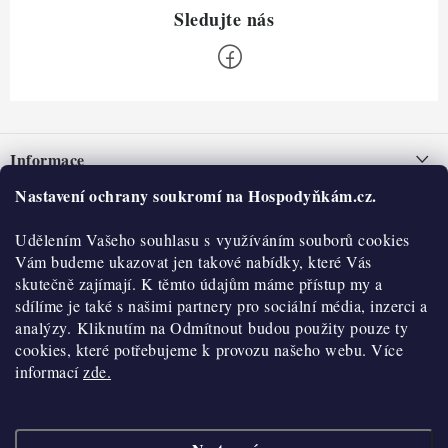
Z
á
Informace
p
a
Nastavení ochrany soukromí na Hospodyňkám.cz.
Nepřevzetí zásilky na dobírku
O nás
t
Obchodní podmínky
Udělením Vašeho souhlasu s využíváním souborů cookies
í
Historie
O nákupu
Vám budeme ukazovat jen takové nabídky, které Vás
Hodnocení obchodu
skutečně zajímají. K těmto údajům máme přístup my a
Kontakty
Reklamace a vratky
sdílíme je také s našimi partnery pro sociální média, inzerci a
Blog
analýzy. Kliknutím na Odmítnout budou použity pouze ty
cookies, které potřebujeme k provozu našeho webu. Více
Moje objednávka
Výdejní místa
informací
zde.
Podmínky ochrany osobních údajů
Cookies