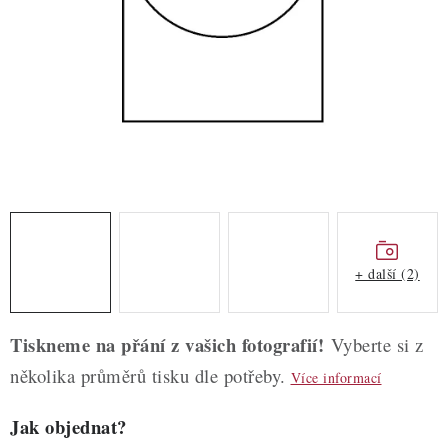
ZDRAVÉ PEČENÍ
DÁRKOVÉ POUKAZY
TÉMATICKÉ PRODUKTY
PROFI BALENÍ
NOVÉ ZBOŽÍ
ZNAČKY
+ další (2)
Nepřevzetí zásilky na dobírku
Obchodní podmínky
Tiskneme na přání z vašich fotografií!
Vyberte si z
Hodnocení obchodu
Blog
Moje objednávka
několika průměrů tisku dle potřeby.
Více informací
Podmínky ochrany osobních údajů
Jak objednat?