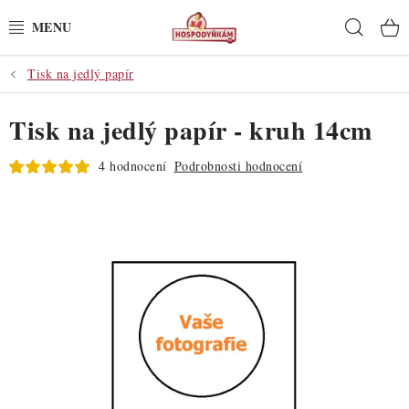
Přejít
Hleda
na
obsah
Tisk na jedlý papír
POTŘEBY
Tisk na jedlý papír - kruh 14cm
POMŮCKY
4 hodnocení
Podrobnosti hodnocení
SUROVINY
DEKORACE
PRO OSLAVY
DO KUCHYNĚ
POCHUTINY