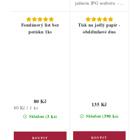
jednom JPG souboru. -...
Fondánový list bez
Tisk na jedlý papír -
potisku 1ks
obdélníkové duo
80 Kč
135 Kč
Měrná
80 Kč / 1 ks
cena:
(390 ks)
(3 ks)
Skladem
Skladem