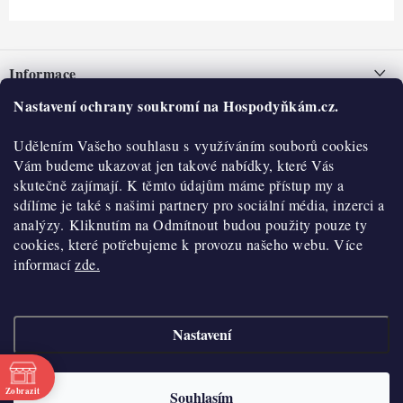
Z
á
Informace
p
a
Nastavení ochrany soukromí na Hospodyňkám.cz.
Nepřevzetí zásilky na dobírku
O nás
t
Obchodní podmínky
Udělením Vašeho souhlasu s využíváním souborů cookies
í
Historie
O nákupu
Vám budeme ukazovat jen takové nabídky, které Vás
Hodnocení obchodu
skutečně zajímají. K těmto údajům máme přístup my a
Kontakty
Reklamace a vratky
sdílíme je také s našimi partnery pro sociální média, inzerci a
Blog
analýzy. Kliknutím na Odmítnout budou použity pouze ty
cookies, které potřebujeme k provozu našeho webu. Více
Moje objednávka
Výdejní místa
informací
zde.
Podmínky ochrany osobních údajů
Cookies
Nastavení
Vydělávejte s námi
Copyright 2026
Hospodyňkám.cz
. Všechna práva vyhrazena.
Upravit nastavení
cookies
Velkoobchod
Zobrazit
Souhlasím
Vytvořil Shoptet