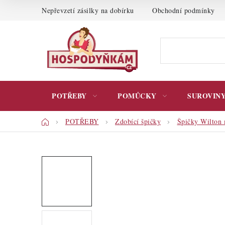
Přejít
Nepřevzetí zásilky na dobírku
Obchodní podmínky
na
obsah
POTŘEBY
POMŮCKY
SUROVIN
Domů
POTŘEBY
Zdobící špičky
Špičky Wilton 