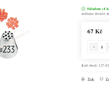
Skladem
(4 k
67 Kč
Měrná cena:
Kód zboží:
127-02
Tisk
Ze