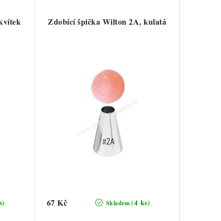
kvítek
Zdobící špička Wilton 2A, kulatá
67 Kč
s)
(4 ks)
Skladem