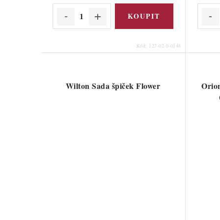
Kód:
127-02-0-0148
Wilton Sada špiček Flower
Orio