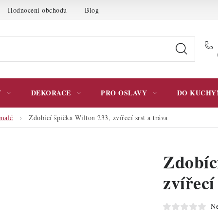
Hodnocení obchodu
Blog
Moje objednávka
Podmínky 
Y
DEKORACE
PRO OSLAVY
DO KUCHY
malé
Zdobící špička Wilton 233, zvířecí srst a tráva
Zdobíc
zvířecí
Ne