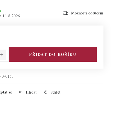
s)
Možnosti doručení
11.8.2026
PŘIDAT DO KOŠÍKU
-0-0153
ptat se
Hlídat
Sdílet