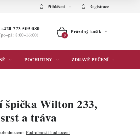
ochrany osobních údajů
Přihlášení
Registrace
+420 773 509 080
Prázdný košík
(po–pá: 8:00–16:00)
NÁKUPNÍ
KOŠÍK
NĚ
POCHUTINY
ZDRAVÉ PEČENÍ
DÁR
í špička Wilton 233,
 srst a tráva
ohodnoceno
Podrobnosti hodnocení