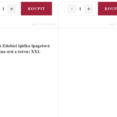
Kód:
127-02-0-0158
Kód:
n Zdobící špička špagetová
(na srst a trávu) XXL