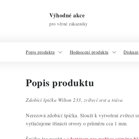
Výhodné akce
pro věrné zákazníky
Popis produktu
Hodnocení produktu
Diskuze
Popis produktu
Zdobící špička Wilton 233, zvířecí srst a tráva
Nerezová zdobící špička. Slouží k vytvoření zvířecí sr
vytlačujeme třinácti otvory o průměru cca 1 mm.
Špičku lze použít
s adaptérem pro rychlou výměnu b