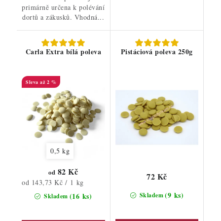
primárně určena k polévání
dortů a zákusků. Vhodná...
Carla Extra bílá poleva
Pistáciová poleva 250g
až 2 %
0,5 kg
82 Kč
od
72 Kč
Měrná
od 143,73 Kč / 1 kg
cena:
(9 ks)
(16 ks)
Skladem
Skladem