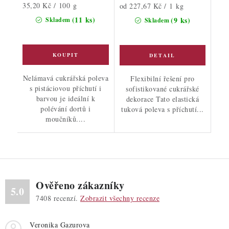
Měrná
35,20 Kč / 100 g
Měrná
od 227,67 Kč / 1 kg
cena:
cena:
(11 ks)
(9 ks)
Skladem
Skladem
Nelámavá cukrářská poleva
Flexibilní řešení pro
s pistáciovou příchutí i
sofistikované cukrářské
barvou je ideální k
dekorace Tato elastická
polévání dortů i
tuková poleva s příchutí...
moučníků....
Ověřeno zákazníky
5.0
7408
recenzí.
Zobrazit všechny recenze
Veronika Gazurova