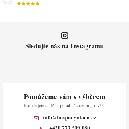
Sledujte nás na Instagramu
Pomůžeme vám s výběrem
Potřebujete s něčím poradit? Jsme tu pro vás!
info
@
hospodynkam.cz
+420 773 509 080