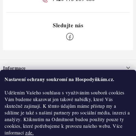
Z
á
Informace
p
a
Nastavení ochrany soukromí na Hospodyňkám.cz.
Nepřevzetí zásilky na dobírku
O nás
t
Obchodní podmínky
Udělením Vašeho souhlasu s využíváním souborů cookies
í
Historie
O nákupu
Vám budeme ukazovat jen takové nabídky, které Vás
Hodnocení obchodu
skutečně zajímají. K těmto údajům máme přístup my a
Kontakty
Reklamace a vratky
sdílíme je také s našimi partnery pro sociální média, inzerci a
Blog
analýzy. Kliknutím na Odmítnout budou použity pouze ty
cookies, které potřebujeme k provozu našeho webu. Více
Moje objednávka
Výdejní místa
informací
zde.