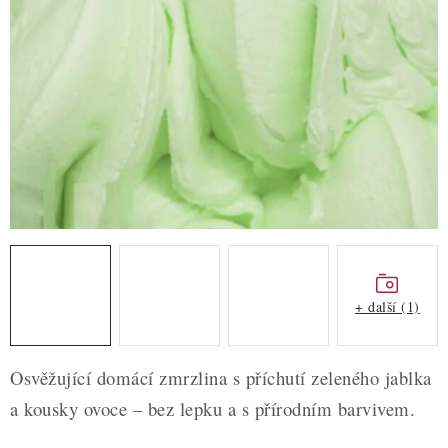
ZDRAVÉ PEČENÍ
DÁRKOVÉ POUKAZY
TÉMATICKÉ PRODUKTY
PROFI BALENÍ
NOVÉ ZBOŽÍ
ZNAČKY
+ další (1)
Nepřevzetí zásilky na dobírku
Obchodní podmínky
Hodnocení obchodu
Blog
Moje objednávka
Osvěžující domácí zmrzlina s příchutí zeleného jablka
Podmínky ochrany osobních údajů
a kousky ovoce – bez lepku a s přírodním barvivem.