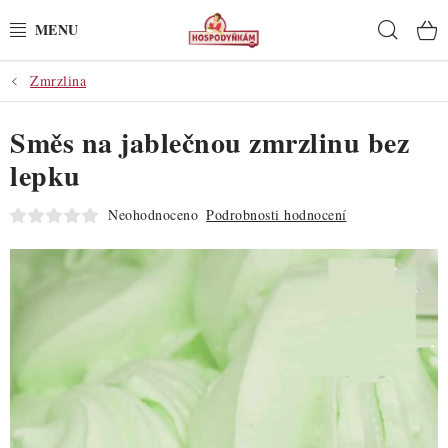
Přejít
Hleda
na
obsah
Zmrzlina
POTŘEBY
Směs na jablečnou zmrzlinu bez
POMŮCKY
lepku
SUROVINY
Neohodnoceno
Podrobnosti hodnocení
DEKORACE
PRO OSLAVY
DO KUCHYNĚ
POCHUTINY