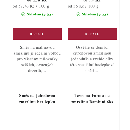
od
od
Měrná
Měrná
od 57,76 Kč / 100 g
od 36 Kč / 100 g
cena:
cena:
(5 ks)
(5 ks)
Skladem
Skladem
Směs na malinovou
Osvěžte se domácí
zmrzlinu je ideální volbou
citronovou zmrzlinou
pro všechny milovníky
jednoduše a rychle díky
svěžích, ovocných
této speciální bezlepkové
dezertů,...
směsi....
Směs na jahodovou
Tescoma Forma na
zmrzlinu bez lepku
zmrzlinu Bambini 6ks