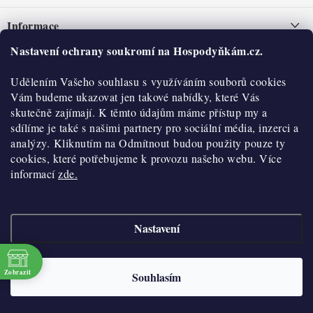
á
Informace
p
a
Nastavení ochrany soukromí na Hospodyňkám.cz.
Nepřevzetí zásilky na dobírku
O nás
t
Obchodní podmínky
Udělením Vašeho souhlasu s využíváním souborů cookies
í
Historie
O nákupu
Vám budeme ukazovat jen takové nabídky, které Vás
Hodnocení obchodu
skutečně zajímají. K těmto údajům máme přístup my a
Kontakty
Reklamace a vratky
sdílíme je také s našimi partnery pro sociální média, inzerci a
Blog
analýzy. Kliknutím na Odmítnout budou použity pouze ty
cookies, které potřebujeme k provozu našeho webu. Více
Moje objednávka
Výdejní místa
informací
zde.
Podmínky ochrany osobních údajů
Cookies
Nastavení
Vydělávejte s námi
Copyright 2026
Hospodyňkám.cz
. Všechna práva vyhrazena.
Upravit nastavení
cookies
Velkoobchod
Zobrazit
Souhlasím
Vytvořil Shoptet
Doprava a platba