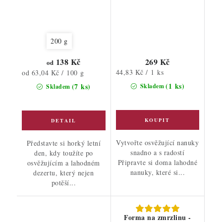
200 g
138 Kč
269 Kč
od
Měrná
Měrná
44,83 Kč / 1 ks
od 63,04 Kč / 100 g
cena:
cena:
(1 ks)
(7 ks)
Skladem
Skladem
Vytvořte osvěžující nanuky
Představte si horký letní
snadno a s radostí
den, kdy toužíte po
Připravte si doma lahodné
osvěžujícím a lahodném
nanuky, které si...
dezertu, který nejen
potěší...
Forma na zmrzlinu -