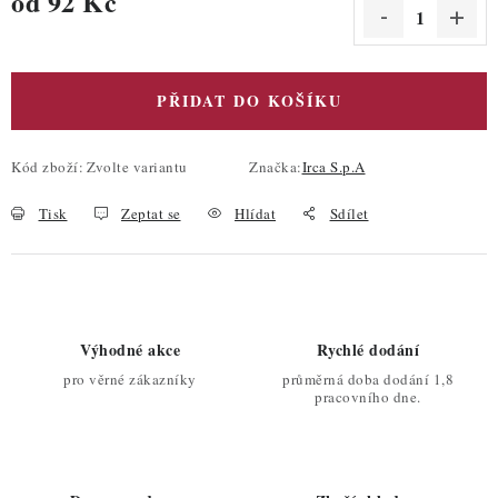
od
92 Kč
Měrná cena:
PŘIDAT DO KOŠÍKU
Kód zboží:
Zvolte variantu
Značka:
Irca S.p.A
Tisk
Zeptat se
Hlídat
Sdílet
Výhodné akce
Rychlé dodání
pro věrné zákazníky
průměrná doba dodání 1,8
pracovního dne.