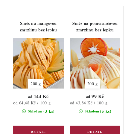
Směs na mangovou
Směs na pomerančovou
zmrzlinu bez lepku
zmrzlinu bez lepku
200 g
200 g
144 Kč
99 Kč
od
od
Měrná
Měrná
od 64,48 Kč / 100 g
od 43,84 Kč / 100 g
cena:
cena:
(3 ks)
(5 ks)
Skladem
Skladem