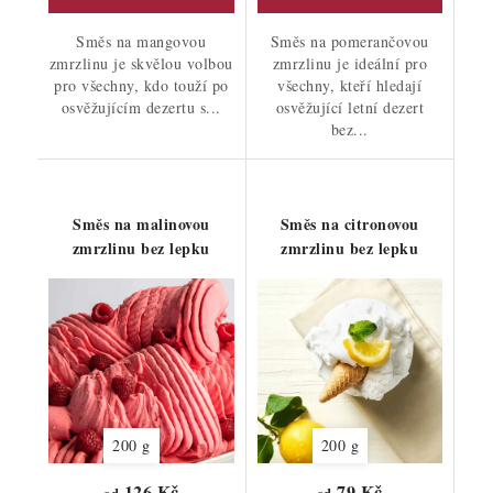
Směs na mangovou
Směs na pomerančovou
zmrzlinu je skvělou volbou
zmrzlinu je ideální pro
pro všechny, kdo touží po
všechny, kteří hledají
osvěžujícím dezertu s...
osvěžující letní dezert
bez...
Směs na malinovou
Směs na citronovou
zmrzlinu bez lepku
zmrzlinu bez lepku
200 g
200 g
126 Kč
79 Kč