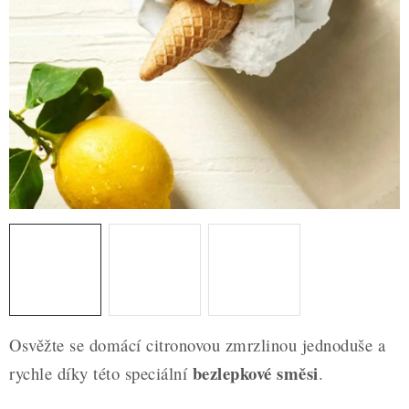
ZDRAVÉ PEČENÍ
DÁRKOVÉ POUKAZY
TÉMATICKÉ PRODUKTY
PROFI BALENÍ
NOVÉ ZBOŽÍ
ZNAČKY
Nepřevzetí zásilky na dobírku
Obchodní podmínky
Hodnocení obchodu
Blog
Moje objednávka
Osvěžte se domácí citronovou zmrzlinou jednoduše a
Podmínky ochrany osobních údajů
bezlepkové směsi
rychle díky této speciální
.