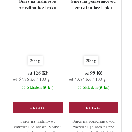
Směs na malinovou
Směs na pomerančovou
zmrzlinu bez lepku
zmrzlinu bez lepku
200 g
200 g
126 Kč
99 Kč
od
od
Měrná
Měrná
od 57,76 Kč / 100 g
od 43,84 Kč / 100 g
cena:
cena:
(5 ks)
(5 ks)
Skladem
Skladem
Směs na malinovou
Směs na pomerančovou
zmrzlinu je ideální volbou
zmrzlinu je ideální pro