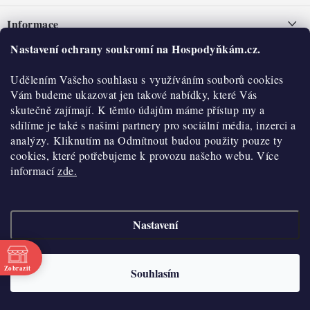
á
Informace
p
a
Nastavení ochrany soukromí na Hospodyňkám.cz.
Nepřevzetí zásilky na dobírku
O nás
t
Obchodní podmínky
Udělením Vašeho souhlasu s využíváním souborů cookies
í
Historie
O nákupu
Vám budeme ukazovat jen takové nabídky, které Vás
Hodnocení obchodu
skutečně zajímají. K těmto údajům máme přístup my a
Kontakty
Reklamace a vratky
sdílíme je také s našimi partnery pro sociální média, inzerci a
Blog
analýzy. Kliknutím na Odmítnout budou použity pouze ty
cookies, které potřebujeme k provozu našeho webu. Více
Moje objednávka
Výdejní místa
informací
zde.
Podmínky ochrany osobních údajů
Cookies
Nastavení
Vydělávejte s námi
Copyright 2026
Hospodyňkám.cz
. Všechna práva vyhrazena.
Upravit nastavení
cookies
Velkoobchod
Zobrazit
Souhlasím
Vytvořil Shoptet
Doprava a platba