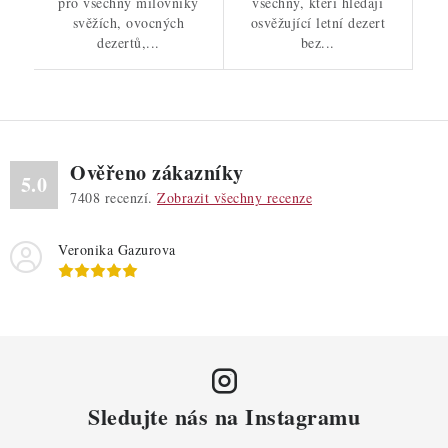
pro všechny milovníky
všechny, kteří hledají
svěžích, ovocných
osvěžující letní dezert
dezertů,...
bez...
Ověřeno zákazníky
5.0
7408
recenzí.
Zobrazit všechny recenze
Veronika Gazurova
Sledujte nás na Instagramu