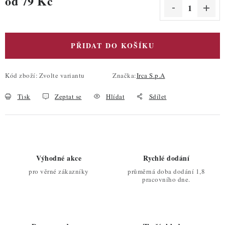
od
79 Kč
Měrná cena:
PŘIDAT DO KOŠÍKU
Kód zboží:
Zvolte variantu
Značka:
Irca S.p.A
Tisk
Zeptat se
Hlídat
Sdílet
Výhodné akce
Rychlé dodání
pro věrné zákazníky
průměrná doba dodání 1,8
pracovního dne.