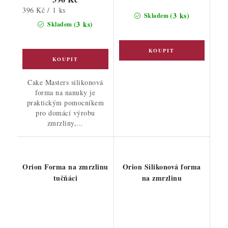
Měrná
396 Kč / 1 ks
(3 ks)
Skladem
cena:
(3 ks)
Skladem
Cake Masters silikonová
forma na nanuky je
praktickým pomocníkem
pro domácí výrobu
zmrzliny,...
Orion Forma na zmrzlinu
Orion Silikonová forma
tučňáci
na zmrzlinu