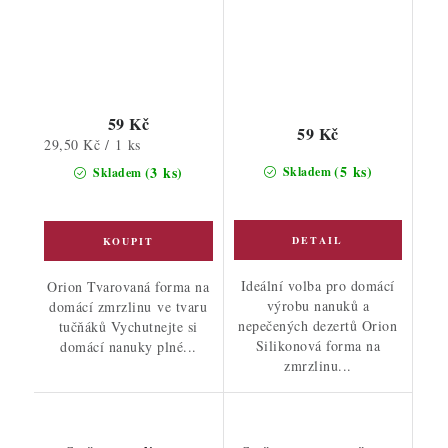
59 Kč
59 Kč
Měrná
29,50 Kč / 1 ks
cena:
(5 ks)
(3 ks)
Skladem
Skladem
Ideální volba pro domácí
Orion Tvarovaná forma na
výrobu nanuků a
domácí zmrzlinu ve tvaru
nepečených dezertů Orion
tučňáků Vychutnejte si
Silikonová forma na
domácí nanuky plné...
zmrzlinu...