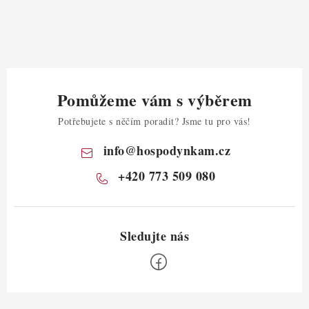
Pomůžeme vám s výběrem
Potřebujete s něčím poradit? Jsme tu pro vás!
info
@
hospodynkam.cz
+420 773 509 080
Z