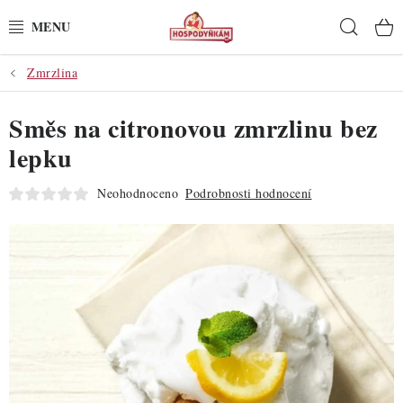
Přejít
Hleda
na
obsah
Zmrzlina
POTŘEBY
Směs na citronovou zmrzlinu bez
POMŮCKY
lepku
SUROVINY
Neohodnoceno
Podrobnosti hodnocení
DEKORACE
PRO OSLAVY
DO KUCHYNĚ
POCHUTINY