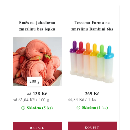
Směs na jahodovou
Tescoma Forma na
zmrzlinu bez lepku
zmrzlinu Bambini 6ks
200 g
138 Kč
269 Kč
od
Měrná
Měrná
44,83 Kč / 1 ks
od 63,04 Kč / 100 g
cena:
cena:
(1 ks)
(5 ks)
Skladem
Skladem