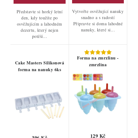
Vytvořte osvěžující nanuky
Představte si horký letní
snadno a s radostí
den, kdy toužíte po
Připravte si doma lahodné
osvěžujícím a lahodném
nanuky, které si...
dezertu, který nejen
potěší...
Forma na zmrzlinu -
Cake Masters Silikonová
zmrzlina
forma na nanuky 6ks
129 Kč
396 Kč