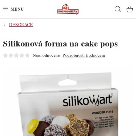
Přejít
Hleda
na
obsah
DEKORACE
POTŘEBY
Silikonová forma na cake pops
POMŮCKY
Neohodnoceno
Podrobnosti hodnocení
SUROVINY
DEKORACE
PRO OSLAVY
DO KUCHYNĚ
POCHUTINY