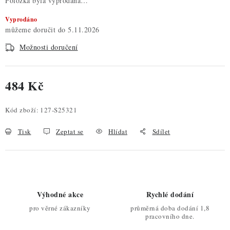
Položka byla vyprodána…
Vyprodáno
5.11.2026
Možnosti doručení
484 Kč
Měrná cena:
Kód zboží:
127-S25321
Tisk
Zeptat se
Hlídat
Sdílet
Výhodné akce
Rychlé dodání
pro věrné zákazníky
průměrná doba dodání 1,8
pracovního dne.