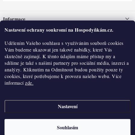
Z
á
Informace
p
a
Nastavení ochrany soukromí na Hospodyňkám.cz.
Nepřevzetí zásilky na dobírku
O nás
t
Obchodní podmínky
Udělením Vašeho souhlasu s využíváním souborů cookies
í
Historie
O nákupu
Vám budeme ukazovat jen takové nabídky, které Vás
Hodnocení obchodu
skutečně zajímají. K těmto údajům máme přístup my a
Kontakty
Reklamace a vratky
sdílíme je také s našimi partnery pro sociální média, inzerci a
Blog
analýzy. Kliknutím na Odmítnout budou použity pouze ty
cookies, které potřebujeme k provozu našeho webu. Více
Moje objednávka
Výdejní místa
informací
zde.
Podmínky ochrany osobních údajů
Cookies
Nastavení
Vydělávejte s námi
Copyright 2026
Hospodyňkám.cz
. Všechna práva vyhrazena.
Upravit nastavení
cookies
Velkoobchod
Souhlasím
Vytvořil Shoptet