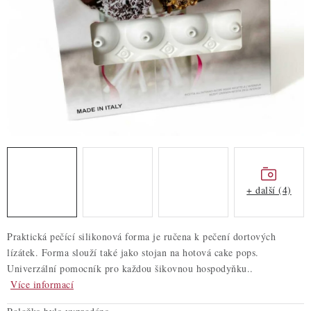
ZDRAVÉ PEČENÍ
DÁRKOVÉ POUKAZY
TÉMATICKÉ PRODUKTY
PROFI BALENÍ
NOVÉ ZBOŽÍ
ZNAČKY
+ další (4)
Nepřevzetí zásilky na dobírku
Obchodní podmínky
Praktická pečící silikonová forma je ručena k pečení dortových
Hodnocení obchodu
Blog
Moje objednávka
lízátek. Forma slouží také jako stojan na hotová cake pops.
Podmínky ochrany osobních údajů
Univerzální pomocník pro každou šikovnou hospodyňku..
Více informací