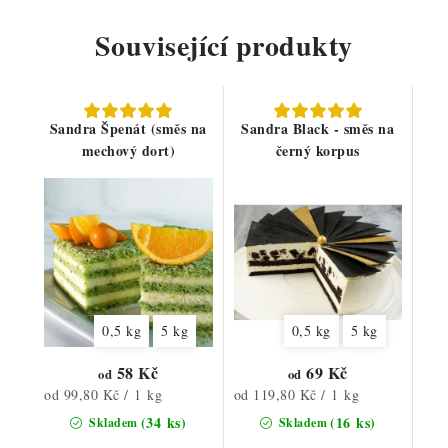
Související produkty
Sandra Špenát (směs na
Sandra Black - směs na
mechový dort)
černý korpus
0,5 kg
5 kg
0,5 kg
5 kg
58 Kč
69 Kč
od
od
Měrná
Měrná
od 99,80 Kč / 1 kg
od 119,80 Kč / 1 kg
cena:
cena:
(34 ks)
(16 ks)
Skladem
Skladem