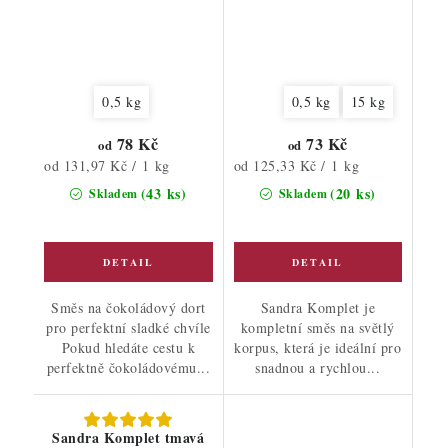
0,5 kg
0,5 kg
15 kg
78 Kč
73 Kč
od
od
Měrná
Měrná
od 131,97 Kč / 1 kg
od 125,33 Kč / 1 kg
cena:
cena:
(43 ks)
(20 ks)
Skladem
Skladem
Směs na čokoládový dort
Sandra Komplet je
pro perfektní sladké chvíle
kompletní směs na světlý
Pokud hledáte cestu k
korpus, která je ideální pro
perfektně čokoládovému...
snadnou a rychlou...
Sandra Komplet tmavá