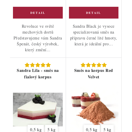
Revoluce ve světě
Sandra Black je vysoce
mechových dortů
specializovaná směs na
Představujeme vám Sandra
přípravu černé lité hmoty,
Špenát, český výrobek,
která je ideální pro...
který změní...
Sandra Lila - směs na
Směs na korpus Red
fialový korpus
Velvet
0,5 kg
5 kg
0,5 kg
5 kg