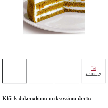
ZDRAVÉ PEČENÍ
DÁRKOVÉ POUKAZY
TÉMATICKÉ PRODUKTY
PROFI BALENÍ
NOVÉ ZBOŽÍ
ZNAČKY
+ další (2)
Nepřevzetí zásilky na dobírku
Obchodní podmínky
Hodnocení obchodu
Blog
Moje objednávka
Podmínky ochrany osobních údajů
Klíč k dokonalému mrkvovému dortu