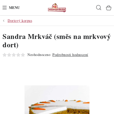
Přejít
Hleda
na
obsah
Dortový korpus
POTŘEBY
Sandra Mrkváč (směs na mrkvový
POMŮCKY
dort)
SUROVINY
Neohodnoceno
Podrobnosti hodnocení
DEKORACE
PRO OSLAVY
DO KUCHYNĚ
POCHUTINY