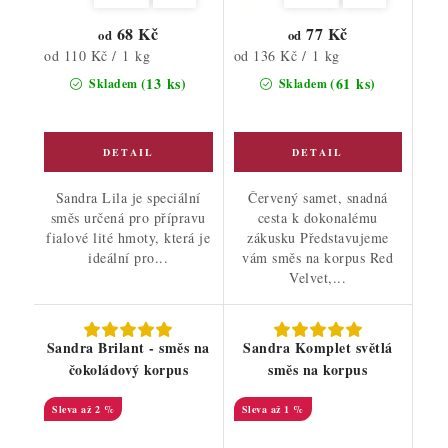
68 Kč
77 Kč
od
od
Měrná
Měrná
od 110 Kč / 1 kg
od 136 Kč / 1 kg
cena:
cena:
(13 ks)
(61 ks)
Skladem
Skladem
Sandra Lila je speciální
Červený samet, snadná
směs určená pro přípravu
cesta k dokonalému
fialové lité hmoty, která je
zákusku Představujeme
ideální pro...
vám směs na korpus Red
Velvet,...
Sandra Brilant - směs na
Sandra Komplet světlá
čokoládový korpus
směs na korpus
až 2 %
až 1 %