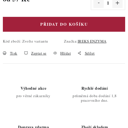
Měrná cena:
PŘIDAT DO KOŠÍKU
Kód zboží:
Zvolte variantu
Značka:
IREKS ENZYMA
Tisk
Zeptat se
Hlídat
Sdílet
Výhodné akce
Rychlé dodání
pro věrné zákazníky
průměrná doba dodání 1,8
pracovního dne.
Doprava zdarma
Zboží skladem