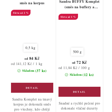
Sandra BUFFY Komplet
směs na korpus
(směs na buflery a
roládové pláty)
až 2 %
až 1 %
0,5 kg
500 g
84 Kč
od
72 Kč
od
Měrná
od 141,12 Kč / 1 kg
Měrná
od 11,84 Kč / 100 g
cena:
(37 ks)
Skladem
cena:
(12 ks)
Skladem
Sandra Komplet na tmavý
Snadné a rychlé pečení pro
korpus je dokonalá směs
dokonale vláčné dezerty
pro všechny, kdo chtějí