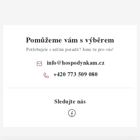
Pomůžeme vám s výběrem
Potřebujete s něčím poradit? Jsme tu pro vás!
info
@
hospodynkam.cz
+420 773 509 080
Z
á