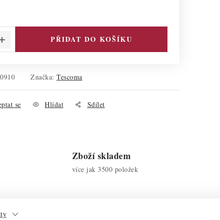
PŘIDAT DO KOŠÍKU
30910
Značka:
Tescoma
ptat se
Hlídat
Sdílet
Zboží skladem
více jak 3500 položek
kty