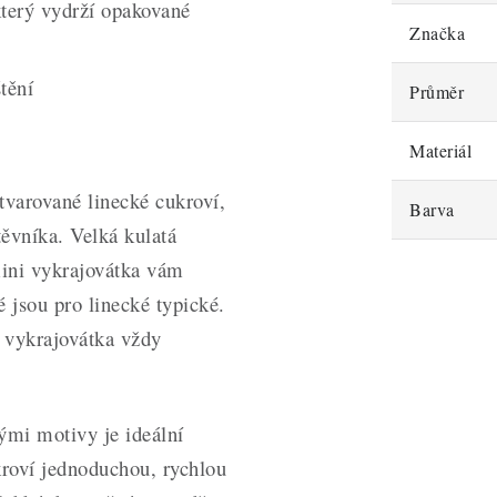
který vydrží opakované
Značka
tění
Průměr
Materiál
tvarované linecké cukroví,
Barva
těvníka. Velká kulatá
mini vykrajovátka vám
é jsou pro linecké typické.
 vykrajovátka vždy
ými motivy je ideální
kroví jednoduchou, rychlou