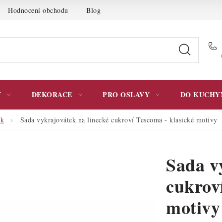
Hodnocení obchodu
Blog
Moje objednávka
Podmínky 
Y
DEKORACE
PRO OSLAVY
DO KUCHY
ek
Sada vykrajovátek na linecké cukroví Tescoma - klasické motivy
Sada v
cukrov
motivy