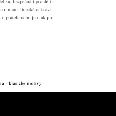
lehká, bezpečná i pro děti a
še domácí linecké cukroví
u, přátele nebo jen tak pro
a - klasické motivy