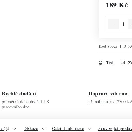
189 Kč
Měrná cena:
Kód zboží:
140-6
Tisk
Ze
Rychlé dodání
Doprava zdarma
průměrná doba dodání 1,8
při nákupu nad 2500 Kč
pracovního dne.
u (2)
Diskuze
Ostatní informace
Související produ