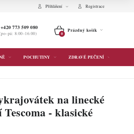
ochrany osobních údajů
Přihlášení
Registrace
+420 773 509 080
Prázdný košík
(po–pá: 8:00–16:00)
NÁKUPNÍ
KOŠÍK
NĚ
POCHUTINY
ZDRAVÉ PEČENÍ
DÁR
ykrajovátek na linecké
í Tescoma - klasické