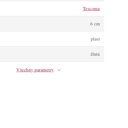
Tescoma
6 cm
plast
žlutá
Všechny parametry