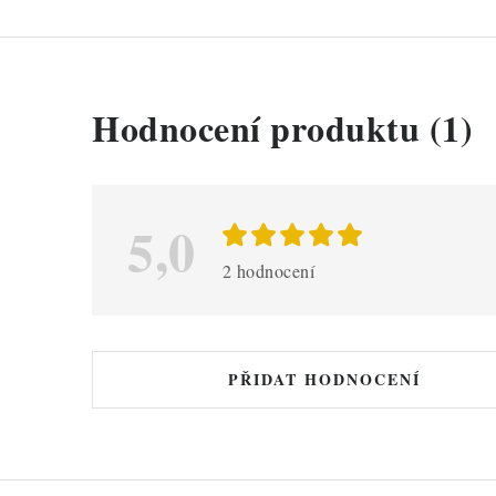
V
Hodnocení produktu (1)
ý
p
i
5,0
s
2 hodnocení
h
o
d
PŘIDAT HODNOCENÍ
n
o
c