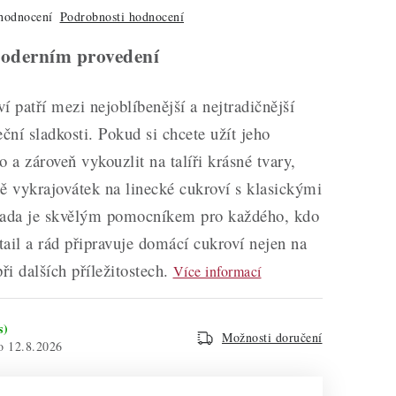
hodnocení
Podrobnosti hodnocení
moderním provedení
í patří mezi nejoblíbenější a nejtradičnější
eční sladkosti. Pokud si chcete užít jeho
o a zároveň vykouzlit na talíři krásné tvary,
ě vykrajovátek na linecké cukroví s klasickými
sada je skvělým pomocníkem pro každého, kdo
etail a rád připravuje domácí cukroví nejen na
ři dalších příležitostech.
Více informací
s)
Možnosti doručení
12.8.2026