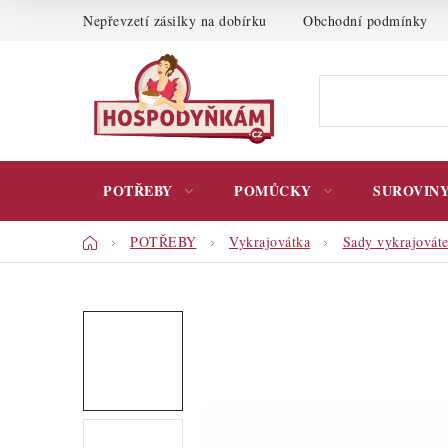
Přejít
Nepřevzetí zásilky na dobírku
Obchodní podmínky
na
obsah
POTŘEBY
POMŮCKY
SUROVIN
Domů
POTŘEBY
Vykrajovátka
Sady vykrajovát