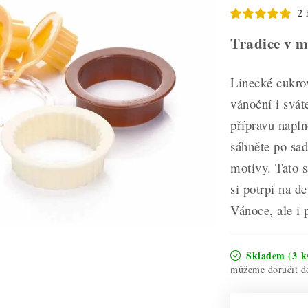
2 
Tradice v 
Linecké cukrov
vánoční i svát
přípravu napln
sáhněte po sad
motivy. Tato 
si potrpí na d
Vánoce, ale i p
Skladem
(3 k