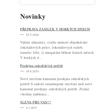
Novinky
PŘEPRAVA ZÁSILEK V HORKÝCH DNECH
25.5.2026
Vážení zákazníci, zvažte nutnost objednávání
čokoládových polev, čokoládových ozdob,
transfer fólií, či margarínu během letních měsíců.
V horkých d...
Prodejna cukrářských potřeb
18.8.2024
Nově otevřená kamenná prodejna cukrářských
potřeb S radostí oznamujeme otevření naší nové
kamenné prodejny cukrářských potřeb. Zveme
všechny nadšence...
SLEVA PRO VÁS!!!
4.1.2017