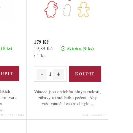
179 Kč
Měrná
19,89 Kč
(5 ks)
(9 ks)
m
Skladem
cena:
/ 1 ks
ětších
Vánoce jsou obdobím plným radosti,
 ve tvaru
zábavy a tradičního pečení. Aby
je
vaše vánoční cukroví bylo...
...
Kód:
123-132618
Kód:
140-630901