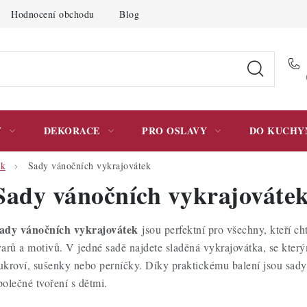
Hodnocení obchodu
Blog
Moje objednávka
Podmínky 
Y
DEKORACE
PRO OSLAVY
DO KUCHY
ek
Sady vánočních vykrajovátek
Sady vánočních vykrajováte
ady vánočních vykrajovátek
jsou perfektní pro všechny, kteří ch
varů a motivů. V jedné sadě najdete sladěná vykrajovátka, se kter
ukroví, sušenky nebo perníčky. Díky praktickému balení jsou sady
polečné tvoření s dětmi.