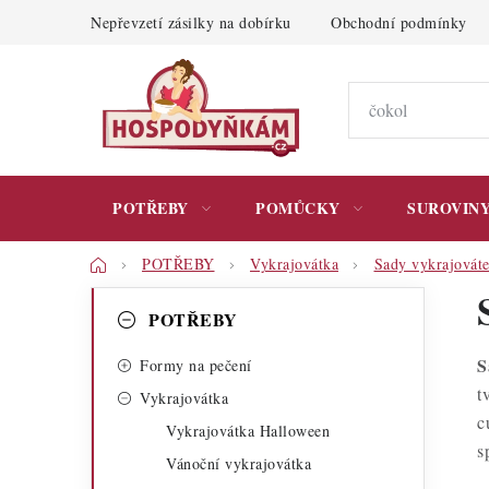
Přejít
Nepřevzetí zásilky na dobírku
Obchodní podmínky
na
obsah
POTŘEBY
POMŮCKY
SUROVIN
Domů
POTŘEBY
Vykrajovátka
Sady vykrajovát
P
K
Přeskočit
POTŘEBY
kategorie
a
o
S
t
Formy na pečení
s
t
Vykrajovátka
e
t
c
Vykrajovátka Halloween
g
s
r
Vánoční vykrajovátka
o