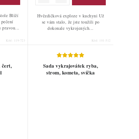
tole Blíží
Hvězdičková exploze v kuchyni Už
 pečení
se vám stalo, že jste toužili po
u pravou...
dokonale vykrojených...
Kód:
119-723
Kód:
101-512
 čert,
Sada vykrajovátek ryba,
l
strom, kometa, svíčka