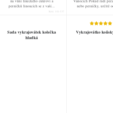
na vůni lineckého cukroví a
Vánocích Pokud rádi peče
perníčků linoucích se z vaší...
nebo perníčky, určitě o
Kód:
101-537
Sada vykrajovátek kolečka
Vykrajovátko koňsk
hladká