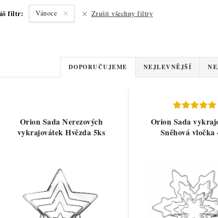
áš filtr:
Vánoce
Zrušit všechny filtry
Ř
DOPORUČUJEME
NEJLEVNĚJŠÍ
NE
a
V
z
ý
e
Orion Sada Nerezových
Orion Sada vykraj
p
vykrajovátek Hvězda 5ks
Sněhová vločka 
n
í
s
p
p
r
r
o