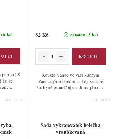
(6 ks)
82 Kč
(3 ks)
m
Skladem
o partou? S
Kouzlo Vánoc ve vaší kuchyni
líží se
Vánoce jsou obdobím, kdy se naše
vůně...
kuchyně proměňuje v dílnu plnou...
Kód:
101-540
Kód:
101-538
 ryba,
Sada vykrajovátek kolečka
domek
vroubkovaná