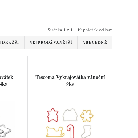
Stránka
1
z
1
-
19
položek celkem
JDRAŽŠÍ
NEJPRODÁVANĚJŠÍ
ABECEDNĚ
ovátek
Tescoma Vykrajovátka vánoční
4ks
9ks