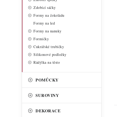
Zdobící sáčky
Formy na čokoládu
Formy na led
Formy na nanuky
Formičky
t
Cukrářské trubičky
Silikonové podložky
Rádýlka na těsto
POMŮCKY
SUROVINY
DEKORACE