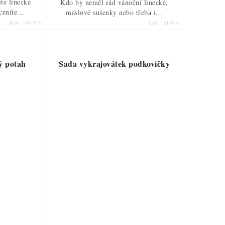
te linecké
Kdo by neměl rád vánoční linecké,
ceníte...
máslové sušenky nebo třeba i...
Kód:
101-536
Kód:
101-516
ý potah
Sada vykrajovátek podkovičky