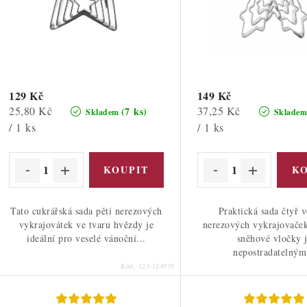
o
d
d
u
u
k
k
t
129 Kč
149 Kč
Měrná
Měrná
25,80 Kč
37,25 Kč
(7 ks)
Skladem
Sklade
ů
cena:
cena:
/ 1 ks
/ 1 ks
ů
Tato cukrářská sada pěti nerezových
Praktická sada čtyř v
vykrajovátek ve tvaru hvězdy je
nerezových vykrajovaček
ideální pro veselé vánoční...
sněhové vločky 
nepostradatelným
Kód:
123-124979