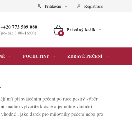
ochrany osobních údajů
Přihlášení
Registrace
+420 773 509 080
Prázdný košík
(po–pá: 8:00–16:00)
NÁKUPNÍ
KOŠÍK
NĚ
POCHUTINY
ZDRAVÉ PEČENÍ
DÁR
k
tějí mít při svátečním pečení po ruce pestrý výběr
ými snadno vytvoříte krásné a jednotné vánoční
 vhodné i jako dárek pro milovníky pečení nebo pro