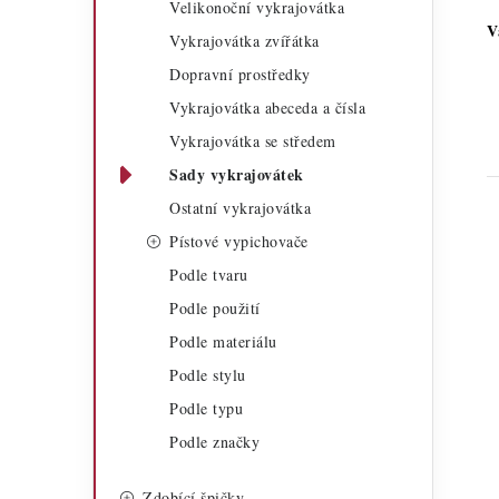
Velikonoční vykrajovátka
a
r
V
Vykrajovátka zvířátka
n
i
Dopravní prostředky
n
e
Vykrajovátka abeceda a čísla
í
Vykrajovátka se středem
Sady vykrajovátek
p
Ostatní vykrajovátka
a
Pístové vypichovače
n
Podle tvaru
e
Podle použití
i
Podle materiálu
l
Podle stylu
Podle typu
Podle značky
Zdobící špičky