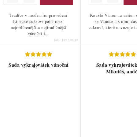
Tradice v moderním provedení
Kouzlo Vánoc na vašem s
Linecké cukroví patří mezi
se Vánoce a s nimi čas
nejoblíbenější a nejtradičnější
cukroví, které navozuje t
vánoční i...
Kód:
140-630910
Sada vykrajovátek vánoční
Sada vykrajovátek
Mikuláš, andě