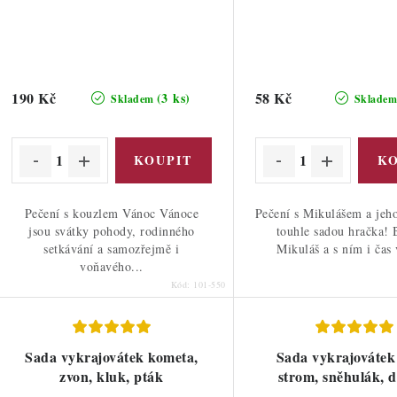
190 Kč
58 Kč
(3 ks)
Skladem
Sklade
Pečení s kouzlem Vánoc Vánoce
Pečení s Mikulášem a jeh
jsou svátky pohody, rodinného
touhle sadou hračka! B
setkávání a samozřejmě i
Mikuláš a s ním i čas 
voňavého...
Kód:
101-550
Sada vykrajovátek kometa,
Sada vykrajovátek
zvon, kluk, pták
strom, sněhulák, 