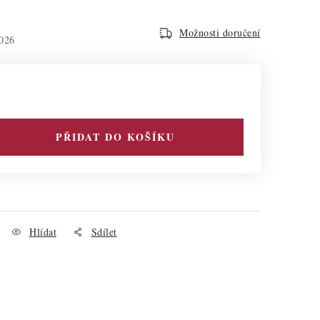
Možnosti doručení
026
PŘIDAT DO KOŠÍKU
Hlídat
Sdílet