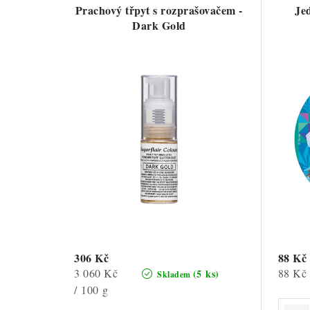
Prachový třpyt s rozprašovačem -
Je
Dark Gold
306 Kč
88 Kč
Měrná
Měrná
3 060 Kč
88 Kč 
(5 ks)
Skladem
cena:
cena:
/ 100 g