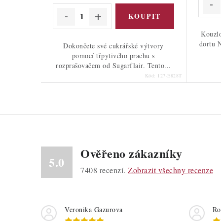
Kouzlo
dortu 
Dokončete své cukrářské výtvory
pomocí třpytivého prachu s
rozprašovačem od Sugarflair. Tento...
Kód:
127-E828T
Ověřeno zákazníky
5.0
7408
recenzí.
Zobrazit všechny recenze
Veronika Gazurova
Ro