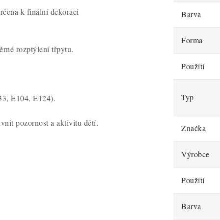
čena k finální dekoraci
Barva
Forma
rné rozptýlení třpytu.
Použití
Typ
133, E104, E124).
nit pozornost a aktivitu dětí.
Značka
Výrobce
Použití
Barva