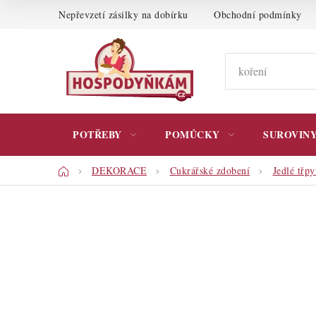
Přejít
Nepřevzetí zásilky na dobírku
Obchodní podmínky
na
obsah
POTŘEBY
POMŮCKY
SUROVIN
Domů
DEKORACE
Cukrářské zdobení
Jedlé třpy