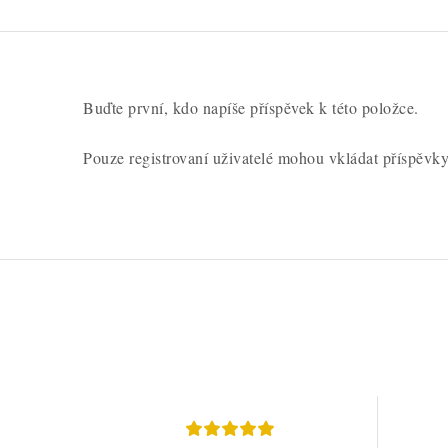
o
c
e
n
Buďte první, kdo napíše příspěvek k této položce.
í
Pouze registrovaní uživatelé mohou vkládat příspěvk