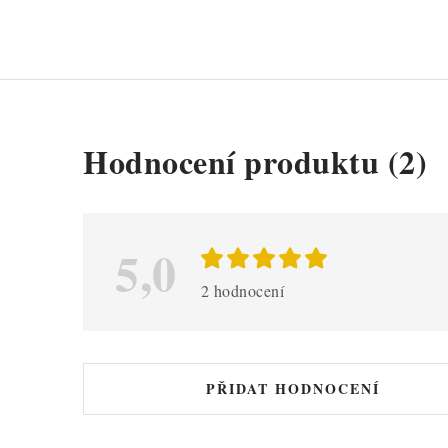
V
Hodnocení produktu (2)
ý
p
i
5,0
s
2 hodnocení
h
o
d
PŘIDAT HODNOCENÍ
n