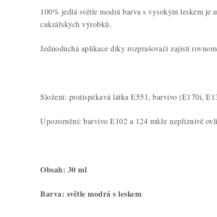
100% jedlá světle modrá barva s vysokým leskem je ur
cukrářských výrobků.
Jednoduchá aplikace díky rozprašovači zajistí rovnomě
Složení: protispékavá látka E551, barvivo (E170i, E
Upozornění: barvivo E102 a 124 může nepříznivě ovliv
Obsah: 30 ml
Barva: světle modrá s leskem