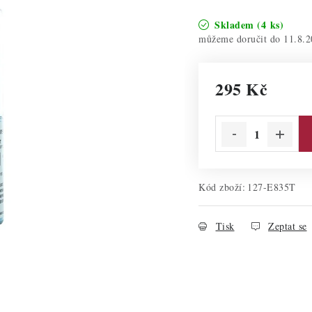
Skladem
(4 ks)
11.8.2
295 Kč
Měrná cena:
Kód zboží:
127-E835T
Tisk
Zeptat se