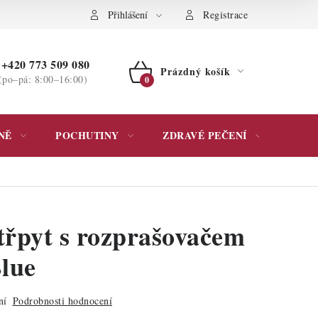
ochrany osobních údajů
Přihlášení
Registrace
+420 773 509 080
Prázdný košík
(po–pá: 8:00–16:00)
NÁKUPNÍ
KOŠÍK
NĚ
POCHUTINY
ZDRAVÉ PEČENÍ
DÁR
třpyt s rozprašovačem
Blue
ní
Podrobnosti hodnocení