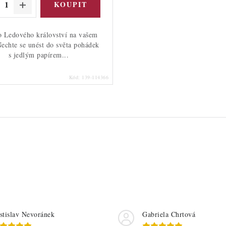
 Ledového království na vašem
Nechte se unést do světa pohádek
s jedlým papírem...
Kód:
139-114366
stislav Nevoránek
Gabriela Chrtová