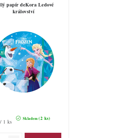
dlý papír deKora Ledové
království
(2 ks)
Skladem
/ 1 ks