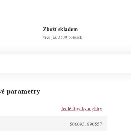
Zboží skladem
více jak 3500 položek
vé parametry
Jedlé třpytky a glitry
5060931890557