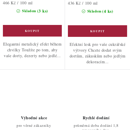
Měrná
466 Kč / 100 ml
Měrná
436 Kč / 100 ml
cena:
cena:
(3 ks)
(4 ks)
Skladem
Skladem
Elegantní metalický efekt během
Efektní lesk pro vaše cukrářské
chvilky Toužíte po tom, aby
výtvory Chcete dodat svým
vaše dorty, dezerty nebo jedlé...
dortům, zákuskům nebo jedlým
dekoracím...
O
v
l
á
d
Výhodné akce
Rychlé dodání
a
pro věrné zákazníky
průměrná doba dodání 1,8