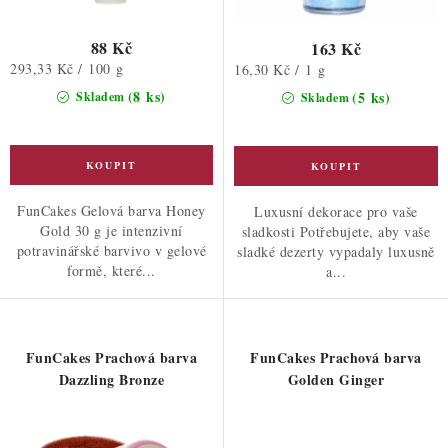
88 Kč
163 Kč
Měrná
293,33 Kč / 100 g
Měrná
16,30 Kč / 1 g
cena:
cena:
(8 ks)
(5 ks)
Skladem
Skladem
FunCakes Gelová barva Honey
Luxusní dekorace pro vaše
Gold 30 g je intenzivní
sladkosti Potřebujete, aby vaše
potravinářské barvivo v gelové
sladké dezerty vypadaly luxusně
formě, které...
a...
FunCakes Prachová barva
FunCakes Prachová barva
Dazzling Bronze
Golden Ginger