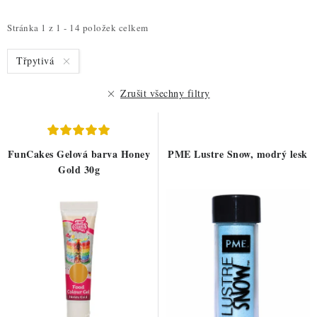
ZDRAVÉ PEČENÍ
p
z
i
e
Stránka
1
z
1
-
14
položek celkem
DÁRKOVÉ POUKAZY
s
n
Třpytivá
p
í
TÉMATICKÉ PRODUKTY
r
p
Zrušit všechny filtry
o
r
PROFI BALENÍ
d
o
u
d
NOVÉ ZBOŽÍ
FunCakes Gelová barva Honey
PME Lustre Snow, modrý lesk
k
u
Gold 30g
t
k
ZNAČKY
ů
t
ů
Nepřevzetí zásilky na dobírku
Obchodní podmínky
Hodnocení obchodu
Blog
Moje objednávka
Podmínky ochrany osobních údajů