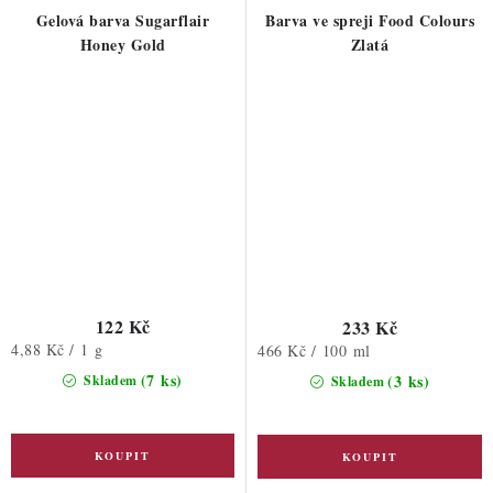
Gelová barva Sugarflair
Barva ve spreji Food Colours
Honey Gold
Zlatá
122 Kč
233 Kč
Měrná
4,88 Kč / 1 g
Měrná
466 Kč / 100 ml
cena:
cena:
(7 ks)
(3 ks)
Skladem
Skladem