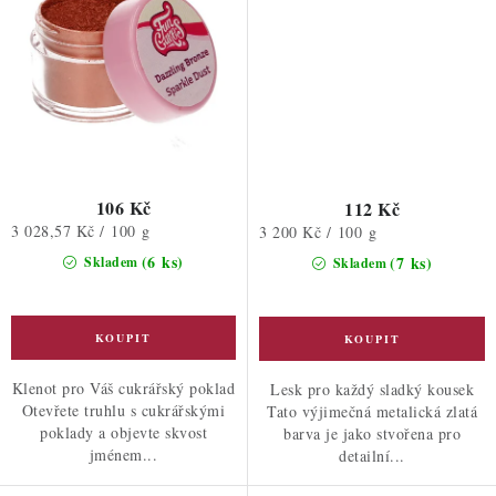
106 Kč
112 Kč
Měrná
3 028,57 Kč / 100 g
Měrná
3 200 Kč / 100 g
cena:
cena:
(6 ks)
(7 ks)
Skladem
Skladem
Klenot pro Váš cukrářský poklad
Lesk pro každý sladký kousek
Otevřete truhlu s cukrářskými
Tato výjimečná metalická zlatá
poklady a objevte skvost
barva je jako stvořena pro
jménem...
detailní...