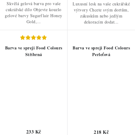
Skvělá gelová barva pro vaše
Luxusní lesk na vaše cukrářské
cukrářské dílo Objevte kouzlo
výtvory Chcete svým dortům,
gelové barvy Sugarflair Honey
zákuskům nebo jedlým
Gold,...
dekoracím dodat...
Barva ve spreji Food Colours
Barva ve spreji Food Colours
Stříbrná
Perleťová
233 Kč
218 Kč