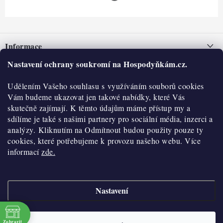
Z
á
Informace
p
a
Nastavení ochrany soukromí na Hospodyňkám.cz.
Nepřevzetí zásilky na dobírku
O nás
t
Obchodní podmínky
Udělením Vašeho souhlasu s využíváním souborů cookies
í
Historie
O nákupu
Vám budeme ukazovat jen takové nabídky, které Vás
Hodnocení obchodu
skutečně zajímají. K těmto údajům máme přístup my a
Kontakty
Reklamace a vratky
sdílíme je také s našimi partnery pro sociální média, inzerci a
Blog
analýzy. Kliknutím na Odmítnout budou použity pouze ty
cookies, které potřebujeme k provozu našeho webu. Více
Moje objednávka
Výdejní místa
informací
zde.
Podmínky ochrany osobních údajů
Cookies
Nastavení
Vydělávejte s námi
Copyright 2026
Hospodyňkám.cz
. Všechna práva vyhrazena.
Upravit nastavení
cookies
Velkoobchod
Zobrazit