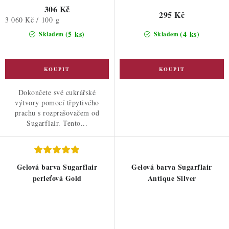
306 Kč
295 Kč
Měrná
3 060 Kč / 100 g
cena:
(5 ks)
(4 ks)
Skladem
Skladem
Dokončete své cukrářské
výtvory pomocí třpytivého
prachu s rozprašovačem od
Sugarflair. Tento...
Gelová barva Sugarflair
Gelová barva Sugarflair
perleťová Gold
Antique Silver