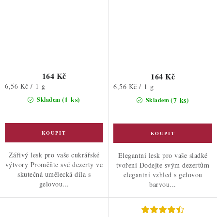
164 Kč
164 Kč
Měrná
6,56 Kč / 1 g
Měrná
6,56 Kč / 1 g
cena:
cena:
(1 ks)
(7 ks)
Skladem
Skladem
Zářivý lesk pro vaše cukrářské
Elegantní lesk pro vaše sladké
výtvory Proměňte své dezerty ve
tvoření Dodejte svým dezertům
skutečná umělecká díla s
elegantní vzhled s gelovou
gelovou...
barvou...