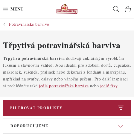
Přejít
Hleda
na
obsah
Potravinářské barvivo
POTŘEBY
POMŮCKY
Třpytivá potravinářská barviva
SUROVINY
Třpytivá potravinářská barviva
dodávají cukrářským výrobkům
luxusní a slavnostní vzhled. Jsou ideální pro zdobení dortů, cupcakes,
makronek, sušenek, pralinek nebo dekorací z fondánu a marcipánu,
DEKORACE
například na svatby, oslavy nebo vánoční pečení.
Pro další inspiraci
si prohlédněte také
jedlá potravinářská barviva
nebo
jedlé fixy
.
PRO OSLAVY
DO KUCHYNĚ
FILTROVAT PRODUKTY
POCHUTINY
V
Ř
DOPORUČUJEME
ý
a