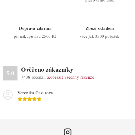
c
pracovního dne.
í
p
r
Doprava zdarma
Zboží skladem
v
při nákupu nad 2500 Kč
více jak 3500 položek
k
y
v
ý
Ověřeno zákazníky
p
5.0
7408
recenzí.
Zobrazit všechny recenze
i
s
Veronika Gazurova
u