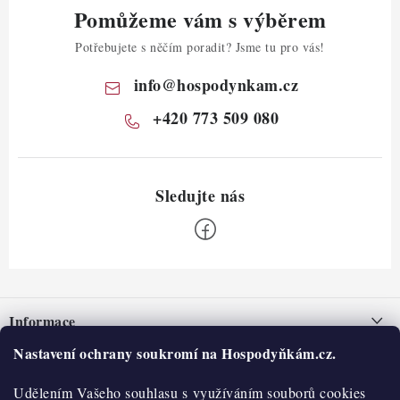
Pomůžeme vám s výběrem
Potřebujete s něčím poradit? Jsme tu pro vás!
info
@
hospodynkam.cz
+420 773 509 080
Z
á
Informace
p
a
Nastavení ochrany soukromí na Hospodyňkám.cz.
Nepřevzetí zásilky na dobírku
O nás
t
Obchodní podmínky
Udělením Vašeho souhlasu s využíváním souborů cookies