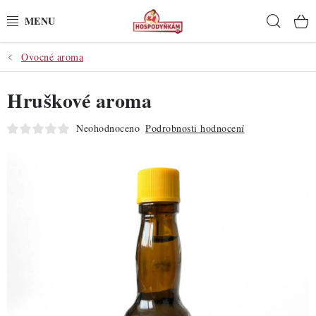
Přejít
Hleda
na
obsah
Ovocné aroma
POTŘEBY
Hruškové aroma
POMŮCKY
Neohodnoceno
Podrobnosti hodnocení
SUROVINY
DEKORACE
PRO OSLAVY
DO KUCHYNĚ
POCHUTINY