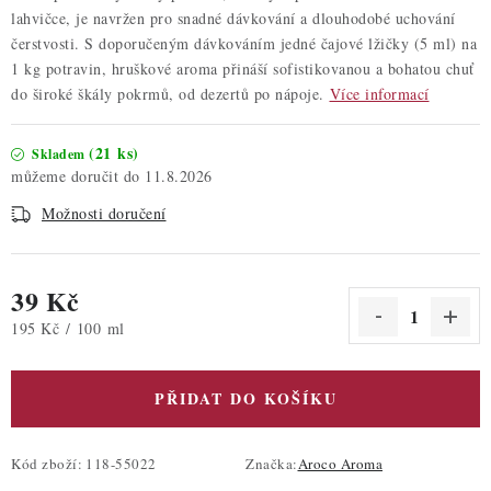
lahvičce, je navržen pro snadné dávkování a dlouhodobé uchování
čerstvosti. S doporučeným dávkováním jedné čajové lžičky (5 ml) na
1 kg potravin, hruškové aroma přináší sofistikovanou a bohatou chuť
do široké škály pokrmů, od dezertů po nápoje.
Více informací
(21 ks)
Skladem
11.8.2026
Možnosti doručení
39 Kč
Měrná cena:
195 Kč / 100 ml
PŘIDAT DO KOŠÍKU
Kód zboží:
118-55022
Značka:
Aroco Aroma