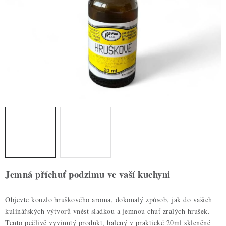
ZDRAVÉ PEČENÍ
DÁRKOVÉ POUKAZY
TÉMATICKÉ PRODUKTY
PROFI BALENÍ
NOVÉ ZBOŽÍ
ZNAČKY
Nepřevzetí zásilky na dobírku
Obchodní podmínky
Jemná příchuť podzimu ve vaší kuchyni
Hodnocení obchodu
Blog
Moje objednávka
Podmínky ochrany osobních údajů
Objevte kouzlo hruškového aroma, dokonalý způsob, jak do vašich
kulinářských výtvorů vnést sladkou a jemnou chuť zralých hrušek.
Tento pečlivě vyvinutý produkt, balený v praktické 20ml skleněné