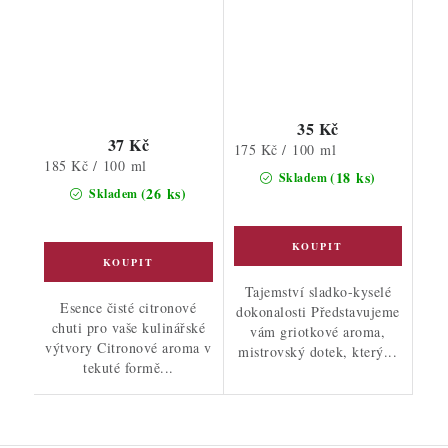
35 Kč
37 Kč
Měrná
175 Kč / 100 ml
Měrná
185 Kč / 100 ml
cena:
(18 ks)
Skladem
cena:
(26 ks)
Skladem
Tajemství sladko-kyselé
Esence čisté citronové
dokonalosti Představujeme
chuti pro vaše kulinářské
vám griotkové aroma,
výtvory Citronové aroma v
mistrovský dotek, který...
tekuté formě...