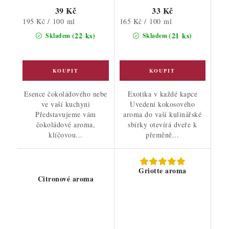
39 Kč
33 Kč
Měrná
Měrná
195 Kč / 100 ml
165 Kč / 100 ml
cena:
cena:
(22 ks)
(21 ks)
Skladem
Skladem
Esence čokoládového nebe
Exotika v každé kapce
ve vaší kuchyni
Uvedení kokosového
Představujeme vám
aroma do vaší kulinářské
čokoládové aroma,
sbírky otevírá dveře k
klíčovou...
přeměně...
Griotte aroma
Citronové aroma