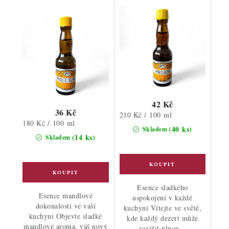
42 Kč
36 Kč
Měrná
210 Kč / 100 ml
Měrná
180 Kč / 100 ml
cena:
(40 ks)
Skladem
cena:
(14 ks)
Skladem
Esence sladkého
Esence mandlové
uspokojení v každé
dokonalosti ve vaší
kuchyni Vítejte ve světě,
kuchyni Objevte sladké
kde každý dezert může
mandlové aroma, váš nový
zazářit plnou...