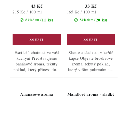
43 Kč
33 Kč
Měrná
Měrná
215 Kč / 100 ml
165 Kč / 100 ml
cena:
cena:
(11 ks)
(20 ks)
Skladem
Skladem
Exotická chutnost ve vaší
Slunce a sladkost v každé
kuchyni Představujeme
kapce Objevte broskvové
banánové aroma, tekutý
aroma, tekutý poklad,
poklad, který přinese do...
který vašim pokrmům a...
Ananasové aroma
Mandlové aroma - sladké