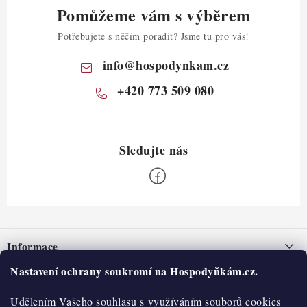
Pomůžeme vám s výběrem
Potřebujete s něčím poradit? Jsme tu pro vás!
info
@
hospodynkam.cz
+420 773 509 080
Z
á
Informace
p
a
Nastavení ochrany soukromí na Hospodyňkám.cz.
Nepřevzetí zásilky na dobírku
O nás
t
Obchodní podmínky
Udělením Vašeho souhlasu s využíváním souborů cookies