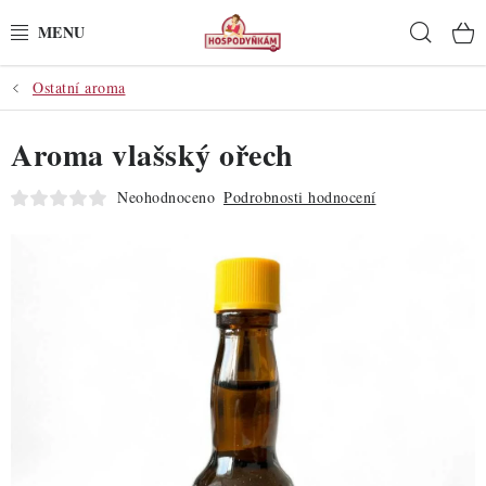
Přejít
Hleda
na
obsah
Ostatní aroma
POTŘEBY
Aroma vlašský ořech
POMŮCKY
Neohodnoceno
Podrobnosti hodnocení
SUROVINY
DEKORACE
PRO OSLAVY
DO KUCHYNĚ
POCHUTINY