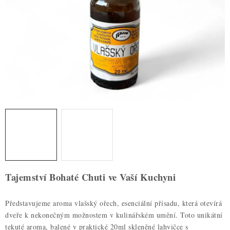
ZDRAVÉ PEČENÍ
DÁRKOVÉ POUKAZY
TÉMATICKÉ PRODUKTY
PROFI BALENÍ
NOVÉ ZBOŽÍ
ZNAČKY
Nepřevzetí zásilky na dobírku
Obchodní podmínky
Tajemství Bohaté Chuti ve Vaší Kuchyni
Hodnocení obchodu
Blog
Moje objednávka
Podmínky ochrany osobních údajů
Představujeme aroma vlašský ořech, esenciální přísadu, která otevírá
dveře k nekonečným možnostem v kulinářském umění. Toto unikátní
tekuté aroma, balené v praktické 20ml skleněné lahvičce s