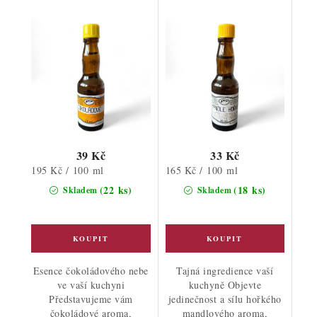
39 Kč
33 Kč
Měrná
Měrná
195 Kč / 100 ml
165 Kč / 100 ml
cena:
cena:
(22 ks)
(18 ks)
Skladem
Skladem
Esence čokoládového nebe
Tajná ingredience vaší
ve vaší kuchyni
kuchyně Objevte
Představujeme vám
jedinečnost a sílu hořkého
čokoládové aroma,
mandlového aroma,