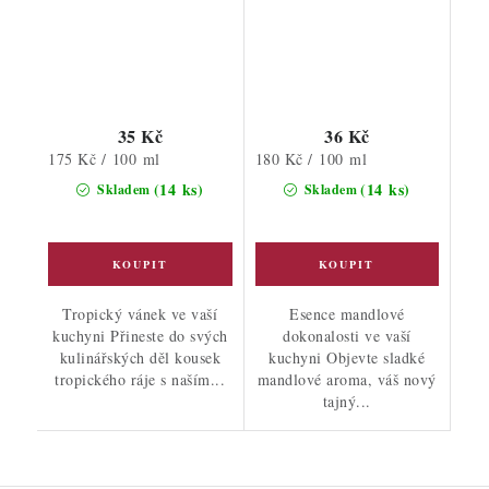
35 Kč
36 Kč
Měrná
Měrná
175 Kč / 100 ml
180 Kč / 100 ml
cena:
cena:
(14 ks)
(14 ks)
Skladem
Skladem
Tropický vánek ve vaší
Esence mandlové
kuchyni Přineste do svých
dokonalosti ve vaší
kulinářských děl kousek
kuchyni Objevte sladké
tropického ráje s naším...
mandlové aroma, váš nový
tajný...