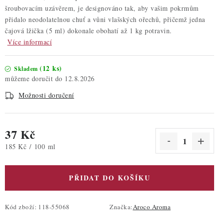
šroubovacím uzávěrem, je designováno tak, aby vašim pokrmům
přidalo neodolatelnou chuť a vůni vlašských ořechů, přičemž jedna
čajová lžička (5 ml) dokonale obohatí až 1 kg potravin.
Více informací
(12 ks)
Skladem
12.8.2026
Možnosti doručení
37 Kč
Měrná cena:
185 Kč / 100 ml
PŘIDAT DO KOŠÍKU
Kód zboží:
118-55068
Značka:
Aroco Aroma