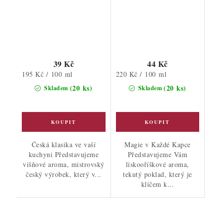
39 Kč
44 Kč
Měrná
Měrná
195 Kč / 100 ml
220 Kč / 100 ml
cena:
cena:
(20 ks)
(20 ks)
Skladem
Skladem
Česká klasika ve vaší
Magie v Každé Kapce
kuchyni Představujeme
Představujeme Vám
višňové aroma, mistrovský
lískooříškové aroma,
český výrobek, který v...
tekutý poklad, který je
klíčem k...