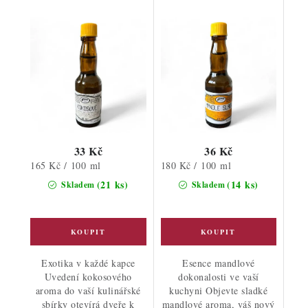
33 Kč
36 Kč
Měrná
Měrná
165 Kč / 100 ml
180 Kč / 100 ml
cena:
cena:
(21 ks)
(14 ks)
Skladem
Skladem
Exotika v každé kapce
Esence mandlové
Uvedení kokosového
dokonalosti ve vaší
aroma do vaší kulinářské
kuchyni Objevte sladké
sbírky otevírá dveře k
mandlové aroma, váš nový