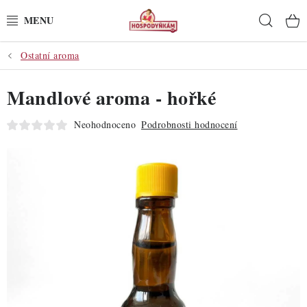
Přejít
Hleda
na
obsah
Ostatní aroma
POTŘEBY
Mandlové aroma - hořké
POMŮCKY
Neohodnoceno
Podrobnosti hodnocení
SUROVINY
DEKORACE
PRO OSLAVY
DO KUCHYNĚ
POCHUTINY