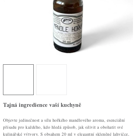
ZDRAVÉ PEČENÍ
DÁRKOVÉ POUKAZY
TÉMATICKÉ PRODUKTY
PROFI BALENÍ
NOVÉ ZBOŽÍ
ZNAČKY
Nepřevzetí zásilky na dobírku
Obchodní podmínky
Tajná ingredience vaší kuchyně
Hodnocení obchodu
Blog
Moje objednávka
Podmínky ochrany osobních údajů
Objevte jedinečnost a sílu hořkého mandlového aroma, esenciální
přísadu pro každého, kdo hledá způsob, jak oživit a obohatit své
kulinářské výtvory. S obsahem 20 ml v elegantní skleněné lahvičce,