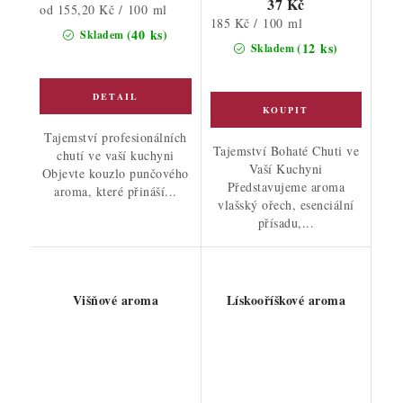
37 Kč
Měrná
od 155,20 Kč / 100 ml
Měrná
185 Kč / 100 ml
cena:
(40 ks)
Skladem
cena:
(12 ks)
Skladem
Tajemství profesionálních
Tajemství Bohaté Chuti ve
chutí ve vaší kuchyni
Vaší Kuchyni
Objevte kouzlo punčového
Představujeme aroma
aroma, které přináší...
vlašský ořech, esenciální
přísadu,...
Višňové aroma
Lískooříškové aroma