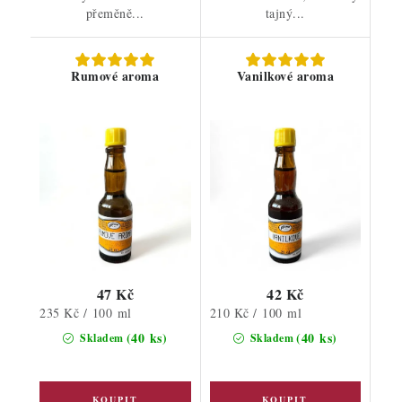
přeměně...
tajný...
Rumové aroma
Vanilkové aroma
47 Kč
42 Kč
Měrná
Měrná
235 Kč / 100 ml
210 Kč / 100 ml
cena:
cena:
(40 ks)
(40 ks)
Skladem
Skladem