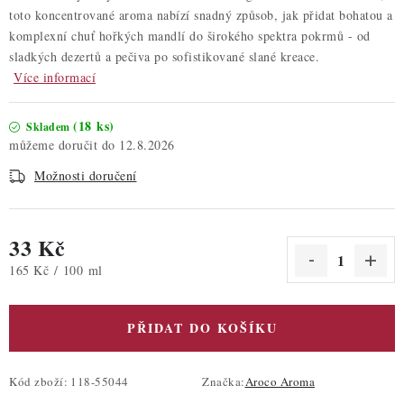
toto koncentrované aroma nabízí snadný způsob, jak přidat bohatou a
komplexní chuť hořkých mandlí do širokého spektra pokrmů - od
sladkých dezertů a pečiva po sofistikované slané kreace.
Více informací
(18 ks)
Skladem
12.8.2026
Možnosti doručení
33 Kč
Měrná cena:
165 Kč / 100 ml
PŘIDAT DO KOŠÍKU
Kód zboží:
118-55044
Značka:
Aroco Aroma