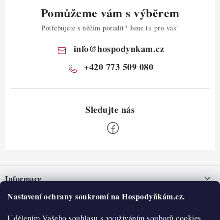
Pomůžeme vám s výběrem
Potřebujete s něčím poradit? Jsme tu pro vás!
info
@
hospodynkam.cz
+420 773 509 080
Z
á
Informace
p
a
Nastavení ochrany soukromí na Hospodyňkám.cz.
Nepřevzetí zásilky na dobírku
O nás
t
Obchodní podmínky
Udělením Vašeho souhlasu s využíváním souborů cookies