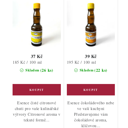
37 Kč
39 Kč
Měrná
Měrná
185 Kč / 100 ml
195 Kč / 100 ml
cena:
cena:
(26 ks)
(22 ks)
Skladem
Skladem
Esence čisté citronové
Esence čokoládového nebe
chuti pro vaše kulinářské
ve vaší kuchyni
výtvory Citronové aroma v
Představujeme vám
tekuté formě...
čokoládové aroma,
klíčovou...