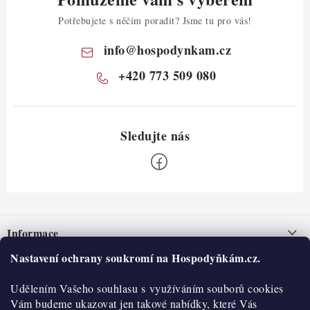
Potřebujete s něčím poradit? Jsme tu pro vás!
info
@
hospodynkam.cz
+420 773 509 080
Z
á
Informace
p
a
Nastavení ochrany soukromí na Hospodyňkám.cz.
Nepřevzetí zásilky na dobírku
O nás
t
Obchodní podmínky
Udělením Vašeho souhlasu s využíváním souborů cookies
í
Historie
O nákupu
Vám budeme ukazovat jen takové nabídky, které Vás