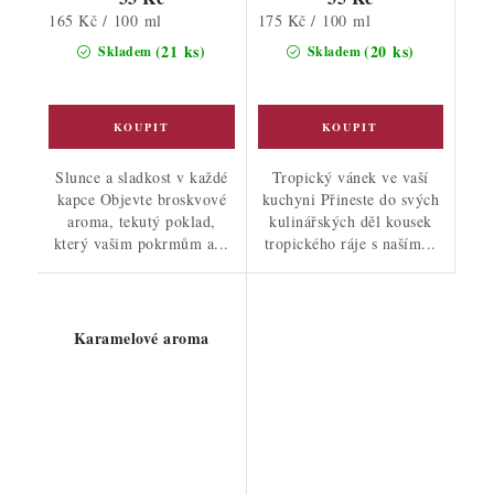
Měrná
Měrná
165 Kč / 100 ml
175 Kč / 100 ml
cena:
cena:
(21 ks)
(20 ks)
Skladem
Skladem
Slunce a sladkost v každé
Tropický vánek ve vaší
kapce Objevte broskvové
kuchyni Přineste do svých
aroma, tekutý poklad,
kulinářských děl kousek
který vašim pokrmům a...
tropického ráje s naším...
Karamelové aroma