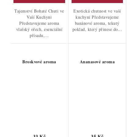
Tajemství Bohaté Chuti ve
Exotická chutnost ve vaší
Vaší Kuchyni
kuchyni Představujeme
Představujeme aroma
banánové aroma, tekutý
vlašský ořech, esenciální
poklad, který přinese do...
přísadu,...
Broskvové aroma
Ananasové aroma
33 Kč
35 Kč