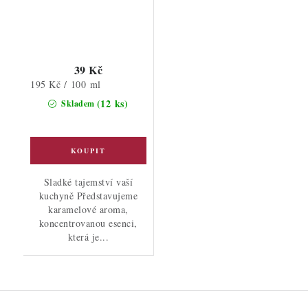
39 Kč
Měrná
195 Kč / 100 ml
cena:
(12 ks)
Skladem
Sladké tajemství vaší
kuchyně Představujeme
karamelové aroma,
koncentrovanou esenci,
která je...