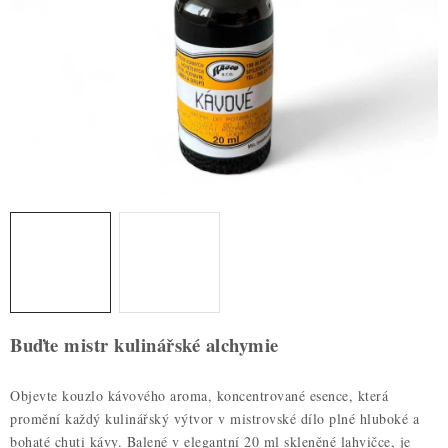
ZDRAVÉ PEČENÍ
DÁRKOVÉ POUKAZY
TÉMATICKÉ PRODUKTY
PROFI BALENÍ
NOVÉ ZBOŽÍ
ZNAČKY
Nepřevzetí zásilky na dobírku
Obchodní podmínky
Buďte mistr kulinářské alchymie
Hodnocení obchodu
Blog
Moje objednávka
Podmínky ochrany osobních údajů
Objevte kouzlo kávového aroma, koncentrované esence, která
promění každý kulinářský výtvor v mistrovské dílo plné hluboké a
bohaté chuti kávy. Balené v elegantní 20 ml skleněné lahvičce, je