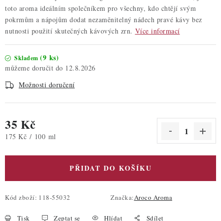
toto aroma ideálním společníkem pro všechny, kdo chtějí svým
pokrmům a nápojům dodat nezaměnitelný nádech pravé kávy bez
nutnosti použití skutečných kávových zrn.
Více informací
(9 ks)
Skladem
12.8.2026
Možnosti doručení
35 Kč
Měrná cena:
175 Kč / 100 ml
PŘIDAT DO KOŠÍKU
Kód zboží:
118-55032
Značka:
Aroco Aroma
Tisk
Zeptat se
Hlídat
Sdílet