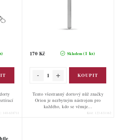
170 Kč
s)
(1 ks)
Skladem
 dorty
Tento všestranný dortový nůž značky
ztírací
Orion je nezbytným nástrojem pro
každého, kdo se věnuje...
d:
140-638711
Kód:
123-831162
htle