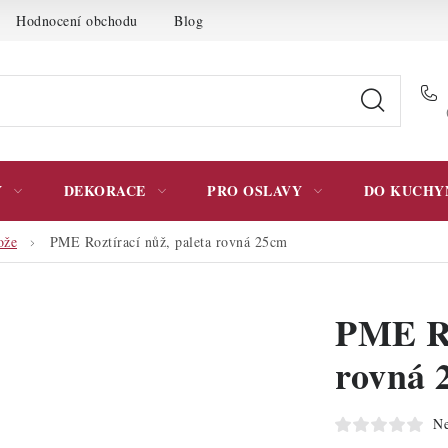
Hodnocení obchodu
Blog
Moje objednávka
Podmínky 
Y
DEKORACE
PRO OSLAVY
DO KUCHY
ože
PME Roztírací nůž, paleta rovná 25cm
PME Ro
rovná 
Ne