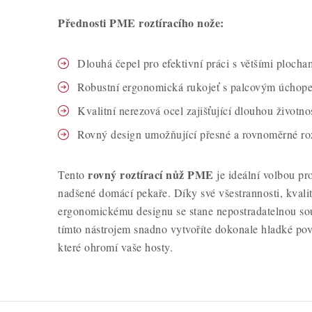
Přednosti PME roztíracího nože:
Dlouhá čepel pro efektivní práci s většími plocha
Robustní ergonomická rukojeť s palcovým úchop
Kvalitní nerezová ocel zajišťující dlouhou životno
Rovný design umožňující přesné a rovnoměrné roz
rovný roztírací nůž PME
Tento
je ideální volbou pro
nadšené domácí pekaře. Díky své všestrannosti, kvali
ergonomickému designu se stane nepostradatelnou sou
tímto nástrojem snadno vytvoříte dokonale hladké pov
které ohromí vaše hosty.