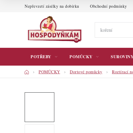
Přejít
Nepřevzetí zásilky na dobírku
Obchodní podmínky
na
obsah
POTŘEBY
POMŮCKY
SUROVIN
Domů
POMŮCKY
Dortové pomůcky
Roztírací n