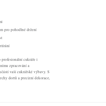
mi
em pro pohodlné držení
st
tírání
 profesionální cukráře i
tnímu zpracování a
částí vaší cukrářské výbavy. S
rchy dortů a precizní dekorace,