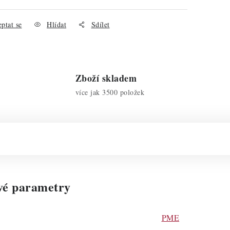
ptat se
Hlídat
Sdílet
Zboží skladem
více jak 3500 položek
vé parametry
PME