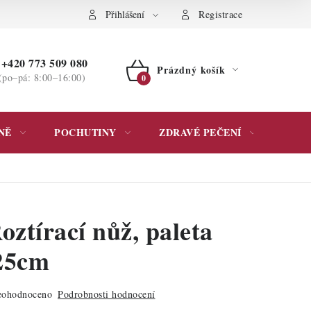
ochrany osobních údajů
Přihlášení
Registrace
+420 773 509 080
Prázdný košík
(po–pá: 8:00–16:00)
NÁKUPNÍ
KOŠÍK
NĚ
POCHUTINY
ZDRAVÉ PEČENÍ
DÁR
ztírací nůž, paleta
25cm
ohodnoceno
Podrobnosti hodnocení