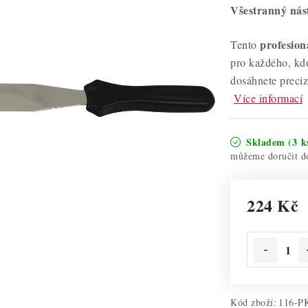
Všestranný nás
profesion
Tento
pro každého, kdo
dosáhnete preciz
Více informací
Skladem
(3 k
224 Kč
Měrná cena:
Kód zboží:
116-P