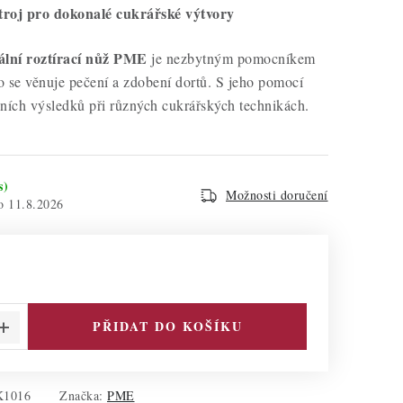
troj pro dokonalé cukrářské výtvory
ální roztírací nůž PME
je nezbytným pomocníkem
 se věnuje pečení a zdobení dortů. S jeho pomocí
ních výsledků při různých cukrářských technikách.
s)
Možnosti doručení
11.8.2026
PŘIDAT DO KOŠÍKU
K1016
Značka:
PME