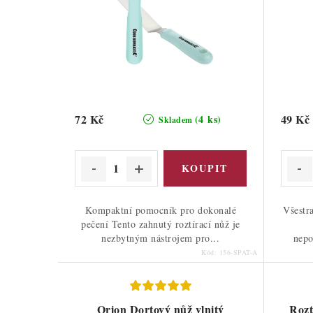
72 Kč
49 Kč
(4 ks)
Skladem
Kompaktní pomocník pro dokonalé
Všestr
pečení Tento zahnutý roztírací nůž je
nezbytným nástrojem pro...
nepo
Kód:
156-SPAT-A
Orion Dortový nůž vlnitý
Rozt