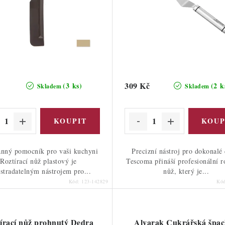
309 Kč
(3 ks)
(2 k
Skladem
Skladem
anný pomocník pro vaši kuchyni
Precizní nástroj pro dokonalé
Roztírací nůž plastový je
Tescoma přináší profesionální ro
stradatelným nástrojem pro...
nůž, který je...
Kód:
123-142829
Kó
írací nůž prohnutý Dedra
Alvarak Cukrářská špac