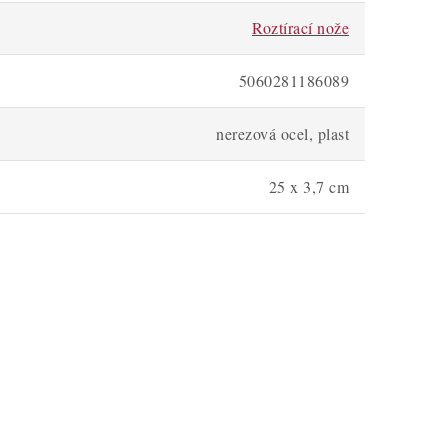
Roztírací nože
5060281186089
nerezová ocel, plast
25 x 3,7 cm