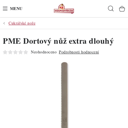
Přejít
Hleda
na
obsah
Cukrářské nože
POTŘEBY
PME Dortový nůž extra dlouhý
POMŮCKY
Neohodnoceno
Podrobnosti hodnocení
SUROVINY
DEKORACE
PRO OSLAVY
DO KUCHYNĚ
POCHUTINY