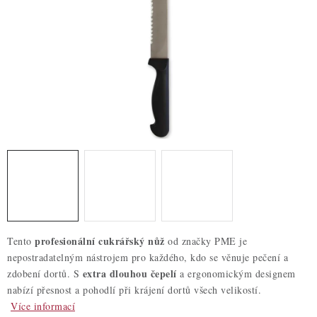
ZDRAVÉ PEČENÍ
DÁRKOVÉ POUKAZY
TÉMATICKÉ PRODUKTY
PROFI BALENÍ
NOVÉ ZBOŽÍ
ZNAČKY
Nepřevzetí zásilky na dobírku
Obchodní podmínky
profesionální cukrářský nůž
Tento
od značky PME je
Hodnocení obchodu
Blog
Moje objednávka
nepostradatelným nástrojem pro každého, kdo se věnuje pečení a
Podmínky ochrany osobních údajů
extra dlouhou čepelí
zdobení dortů. S
a ergonomickým designem
nabízí přesnost a pohodlí při krájení dortů všech velikostí.
Více informací