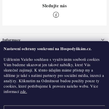
Z
á
Informace
p
a
Nastavení ochrany soukromí na Hospodyňkám.cz.
Nepřevzetí zásilky na dobírku
O nás
t
Obchodní podmínky
Udělením Vašeho souhlasu s využíváním souborů cookies
í
Historie
O nákupu
Vám budeme ukazovat jen takové nabídky, které Vás
Hodnocení obchodu
skutečně zajímají. K těmto údajům máme přístup my a
Kontakty
Reklamace a vratky
sdílíme je také s našimi partnery pro sociální média, inzerci a
Blog
analýzy. Kliknutím na Odmítnout budou použity pouze ty
cookies, které potřebujeme k provozu našeho webu. Více
Moje objednávka
Výdejní místa
informací
zde.
Podmínky ochrany osobních údajů
Cookies