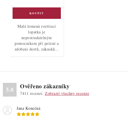
Malá lomená roztírací
lopatka je
nepostradatelným
pomocníkem při pečení a
zdobení dortů, zákusků...
Ověřeno zákazníky
5.0
7411
recenzí.
Zobrazit všechny recenze
Jana Konečná