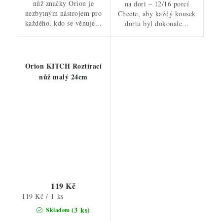
nůž značky Orion je
na dort – 12/16 porcí
nezbytným nástrojem pro
Chcete, aby každý kousek
každého, kdo se věnuje...
dortu byl dokonale...
Orion KITCH Roztírací
nůž malý 24cm
119 Kč
Měrná
119 Kč / 1 ks
cena:
(3 ks)
Skladem