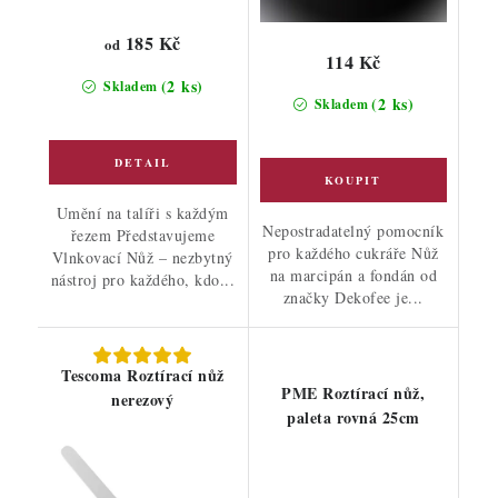
185 Kč
od
114 Kč
(2 ks)
Skladem
(2 ks)
Skladem
Umění na talíři s každým
Nepostradatelný pomocník
řezem Představujeme
pro každého cukráře Nůž
Vlnkovací Nůž – nezbytný
na marcipán a fondán od
nástroj pro každého, kdo...
značky Dekofee je...
Tescoma Roztírací nůž
PME Roztírací nůž,
nerezový
paleta rovná 25cm