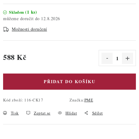
(1 ks)
Skladem
12.8.2026
Možnosti doručení
588 Kč
Měrná cena:
PŘIDAT DO KOŠÍKU
Kód zboží:
116-CK17
Značka:
PME
Tisk
Zeptat se
Hlídat
Sdílet