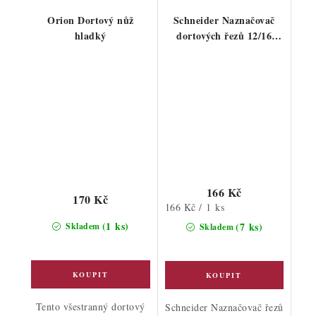
Orion Dortový nůž
Schneider Naznačovač
hladký
dortových řezů 12/16
porcí
166 Kč
170 Kč
Měrná
166 Kč / 1 ks
cena:
(1 ks)
(7 ks)
Skladem
Skladem
Tento všestranný dortový
Schneider Naznačovač řezů