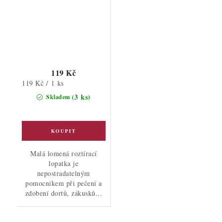
119 Kč
Měrná
119 Kč / 1 ks
cena:
(3 ks)
Skladem
Malá lomená roztírací
lopatka je
nepostradatelným
pomocníkem při pečení a
zdobení dortů, zákusků...