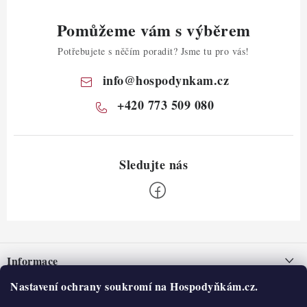
Pomůžeme vám s výběrem
Potřebujete s něčím poradit? Jsme tu pro vás!
info
@
hospodynkam.cz
+420 773 509 080
Z
á
Informace
p
a
Nastavení ochrany soukromí na Hospodyňkám.cz.
Nepřevzetí zásilky na dobírku
O nás
t