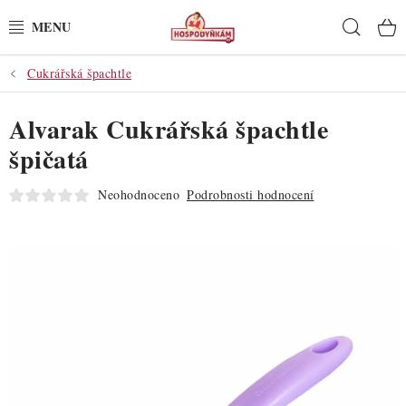
Přejít
Hleda
na
obsah
Cukrářská špachtle
POTŘEBY
Alvarak Cukrářská špachtle
POMŮCKY
špičatá
SUROVINY
Neohodnoceno
Podrobnosti hodnocení
DEKORACE
PRO OSLAVY
DO KUCHYNĚ
POCHUTINY