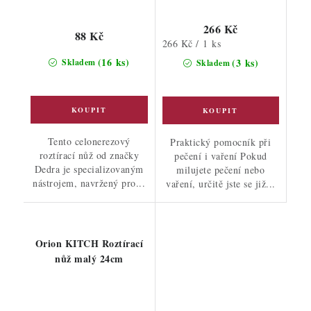
266 Kč
88 Kč
Měrná
266 Kč / 1 ks
cena:
(16 ks)
(3 ks)
Skladem
Skladem
Tento celonerezový
Praktický pomocník při
roztírací nůž od značky
pečení i vaření Pokud
Dedra je specializovaným
milujete pečení nebo
nástrojem, navržený pro...
vaření, určitě jste se již...
Orion KITCH Roztírací
nůž malý 24cm