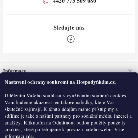
+420 773 509 080
Z
á
Informace
p
a
Nastavení ochrany soukromí na Hospodyňkám.cz.
Nepřevzetí zásilky na dobírku
O nás
t
Obchodní podmínky
Udělením Vašeho souhlasu s využíváním souborů cookies
í
Historie
O nákupu
Vám budeme ukazovat jen takové nabídky, které Vás
Hodnocení obchodu
skutečně zajímají. K těmto údajům máme přístup my a
Kontakty
Reklamace a vratky
sdílíme je také s našimi partnery pro sociální média, inzerci a
Blog
analýzy. Kliknutím na Odmítnout budou použity pouze ty
cookies, které potřebujeme k provozu našeho webu. Více
Moje objednávka
Výdejní místa
informací
zde.