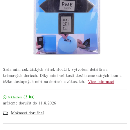
ZDRAVÉ PEČENÍ
DÁRKOVÉ POUKAZY
TÉMATICKÉ PRODUKTY
PROFI BALENÍ
NOVÉ ZBOŽÍ
Sada mini cukrářských stěrek slouží k vytvoření detailů na
krémových dortech. Díky mini velikosti dosáhneme ostrých hran u
ZNAČKY
těžko dostupných míst na dortech a zákuscích.
Více informací
Nepřevzetí zásilky na dobírku
Obchodní podmínky
(2 ks)
Skladem
Hodnocení obchodu
Blog
Moje objednávka
11.8.2026
Podmínky ochrany osobních údajů
Možnosti doručení