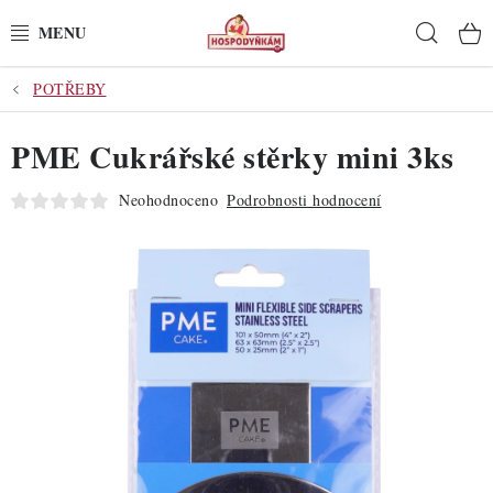
Přejít
Hleda
na
obsah
POTŘEBY
POTŘEBY
PME Cukrářské stěrky mini 3ks
POMŮCKY
Neohodnoceno
Podrobnosti hodnocení
SUROVINY
DEKORACE
PRO OSLAVY
DO KUCHYNĚ
POCHUTINY