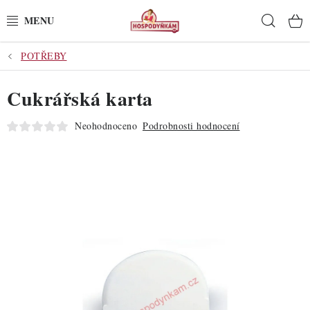
Přejít
Hleda
na
obsah
POTŘEBY
POTŘEBY
Cukrářská karta
POMŮCKY
Neohodnoceno
Podrobnosti hodnocení
SUROVINY
DEKORACE
PRO OSLAVY
DO KUCHYNĚ
POCHUTINY