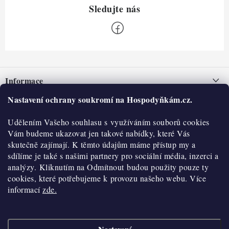
Z
á
Informace
p
a
Nastavení ochrany soukromí na Hospodyňkám.cz.
Nepřevzetí zásilky na dobírku
O nás
t
Obchodní podmínky
Udělením Vašeho souhlasu s využíváním souborů cookies
í
Historie
O nákupu
Vám budeme ukazovat jen takové nabídky, které Vás
Hodnocení obchodu
skutečně zajímají. K těmto údajům máme přístup my a
Kontakty
Reklamace a vratky
sdílíme je také s našimi partnery pro sociální média, inzerci a
Blog
analýzy. Kliknutím na Odmítnout budou použity pouze ty
cookies, které potřebujeme k provozu našeho webu. Více
Moje objednávka
Výdejní místa
informací
zde.
Podmínky ochrany osobních údajů
Cookies
Vydělávejte s námi