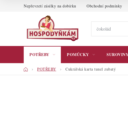
Přejít
Nepřevzetí zásilky na dobírku
Obchodní podmínky
na
obsah
POTŘEBY
POMŮCKY
SUROVIN
Domů
POTŘEBY
Cukrářská karta tunel zubatý