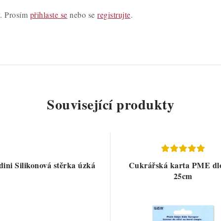
y. Prosím
přihlaste se
nebo se
registrujte
.
Související produkty
ini Silikonová stěrka úzká
Cukrářská karta PME dl
25cm