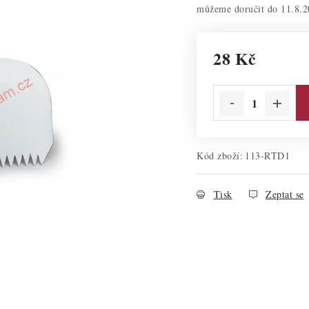
11.8.2
28 Kč
Měrná cena:
Kód zboží:
113-RTD1
Tisk
Zeptat se