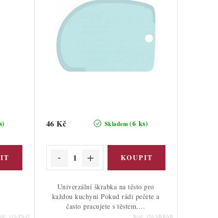
46 Kč
s)
(6 ks)
Skladem
Univerzální škrabka na těsto pro
každou kuchyni Pokud rádi pečete a
často pracujete s těstem,...
ód:
116-PS42
Kód:
156-SKRAB