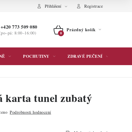
ochrany osobních údajů
Přihlášení
Registrace
+420 773 509 080
Prázdný košík
(po–pá: 8:00–16:00)
NÁKUPNÍ
KOŠÍK
NĚ
POCHUTINY
ZDRAVÉ PEČENÍ
DÁR
 karta tunel zubatý
ceno
Podrobnosti hodnocení