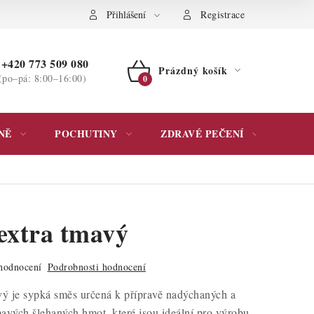
ochrany osobních údajů
Přihlášení
Registrace
+420 773 509 080
Prázdný košík
(po–pá: 8:00–16:00)
NÁKUPNÍ
KOŠÍK
NĚ
POCHUTINY
ZDRAVÉ PEČENÍ
DÁR
 extra tmavý
hodnocení
Podrobnosti hodnocení
vý je sypká směs určená k přípravě nadýchaných a
avých šlehaných hmot, které jsou ideální pro výrobu