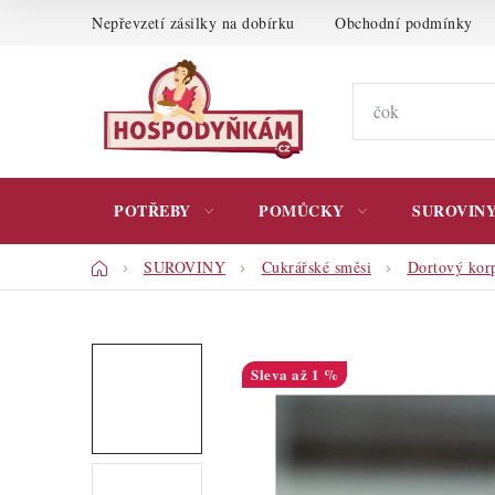
Přejít
Nepřevzetí zásilky na dobírku
Obchodní podmínky
na
obsah
POTŘEBY
POMŮCKY
SUROVIN
Domů
SUROVINY
Cukrářské směsi
Dortový kor
až 1 %