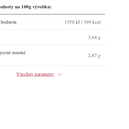
odnoty na 100g výrobku:
á hodnota
1550 kJ / 369 kcal
3,64 g
sycené mastné
2,87 g
Všechny parametry