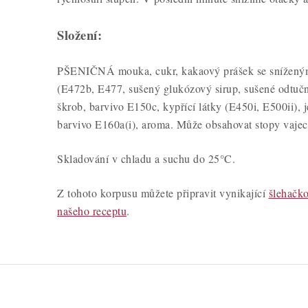
Složení:
PŠENIČNÁ mouka, cukr, kakaový prášek se snížený
(E472b, E477, sušený glukózový sirup, sušené o
škrob, barvivo E150c, kypřící látky (E450i, E500ii), 
barvivo E160a(i), aroma. Může obsahovat stopy vajec 
Skladování v chladu a suchu do 25°C.
Z tohoto korpusu můžete připravit vynikající
šlehačk
našeho receptu
.