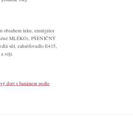
m obsahem tuku, emulgátor
dtučněné MLÉKO), PŠENIČNÝ
jedlá sůl, zahušťovadlo E415,
a sóji.
ový dort s banánem podle