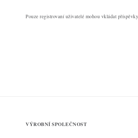
Pouze registrovaní uživatelé mohou vkládat příspěvk
V
ý
p
i
s
d
i
s
k
u
VÝROBNÍ SPOLEČNOST
z