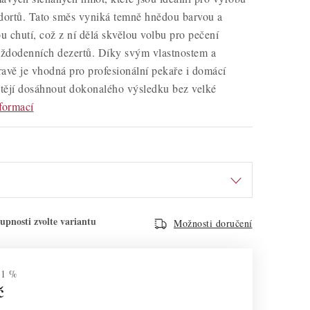
 dortů. Tato směs vyniká temně hnědou barvou a
 chutí, což z ní dělá skvělou volbu pro pečení
každodenních dezertů. Díky svým vlastnostem a
avě je vhodná pro profesionální pekaře i domácí
htějí dosáhnout dokonalého výsledku bez velké
formací
Možnosti doručení
–1 %
č