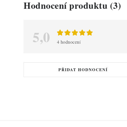
V
Hodnocení produktu (3)
ý
p
i
5,0
s
4 hodnocení
h
o
d
PŘIDAT HODNOCENÍ
n
o
c
e
n
í