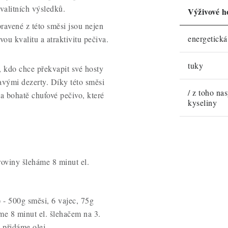
valitních výsledků.
Výživové h
pravené z této směsi jsou nejen
energetick
ou kvalitu a atraktivitu pečiva.
tuky
, kdo chce překvapit své hosty
vými dezerty. Díky této směsi
/ z toho na
a bohatě chuťové pečivo, které
kyseliny
roviny šleháme 8 minut el.
 - 500g směsi, 6 vajec, 75g
me 8 minut el. šlehačem na 3.
 přidáme olej.