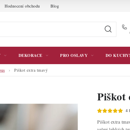
Hodnocení obchodu
Blog
Moje objednávka
Podmínky 
Y
DEKORACE
PRO OSLAVY
DO KUCHY
pus
Piškot extra tmavý
Piškot
4 
Piškot extra tma
velmi lehkých tm