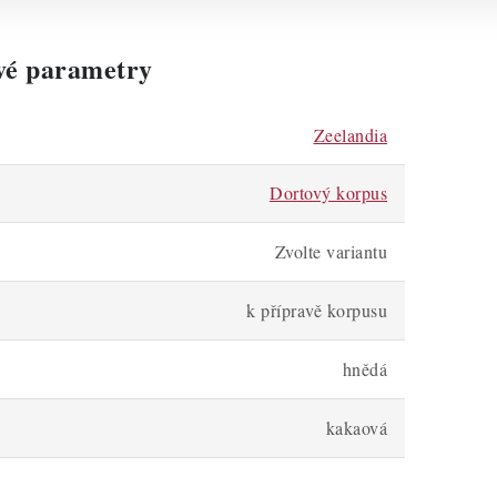
vé parametry
Zeelandia
Dortový korpus
Zvolte variantu
k přípravě korpusu
hnědá
kakaová