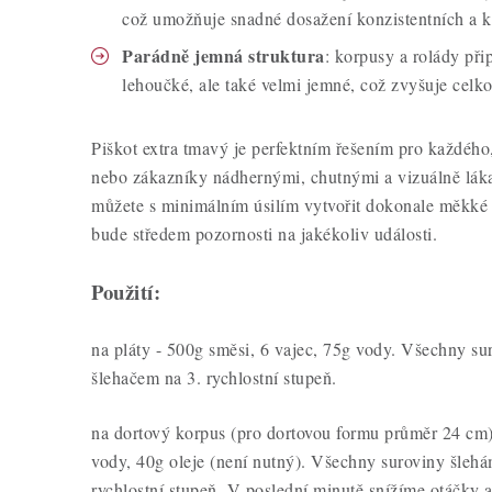
což umožňuje snadné dosažení konzistentních a k
Parádně jemná struktura
: korpusy a rolády při
lehoučké, ale také velmi jemné, což zvyšuje celkov
Piškot extra tmavý je perfektním řešením pro každého
nebo zákazníky nádhernými, chutnými a vizuálně láka
můžete s minimálním úsilím vytvořit dokonale měkké 
bude středem pozornosti na jakékoliv události.
Použití:
na pláty - 500g směsi, 6 vajec, 75g vody. Všechny su
šlehačem na 3. rychlostní stupeň.
na dortový korpus (pro dortovou formu průměr 24 cm)
vody, 40g oleje (není nutný). Všechny suroviny šlehá
rychlostní stupeň. V poslední minutě snížíme otáčky a