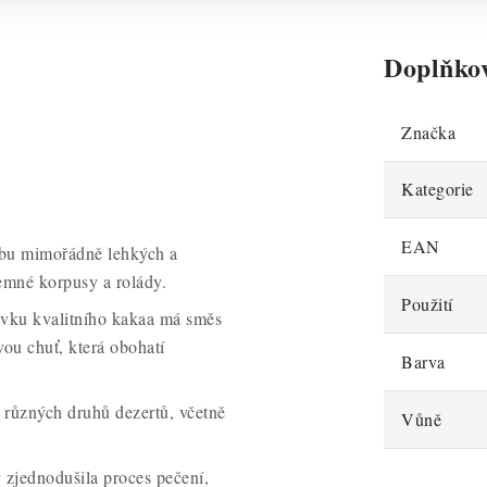
Doplňko
Značka
Kategorie
EAN
obu mimořádně lehkých a
emné korpusy a rolády.
Použití
avku kvalitního kakaa má směs
ou chuť, která obohatí
Barva
 různých druhů dezertů, včetně
Vůně
y zjednodušila proces pečení,