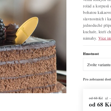
rolád a korpusů
bohatou kakaovou
slavnostních i 
jednoduché přípr
kuchaře, kteří c
námahy.
Více in
Hmotnost
od 68 Kč
až 
od
68 K
Měrná cena: