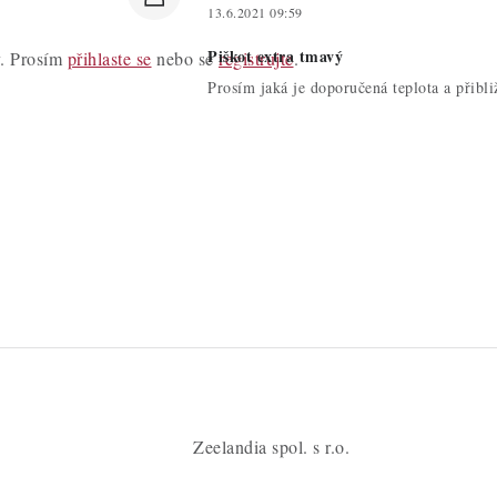
13.6.2021 09:59
Piškot extra tmavý
y. Prosím
přihlaste se
nebo se
registrujte
.
Prosím jaká je doporučená teplota a přib
Zeelandia spol. s r.o.