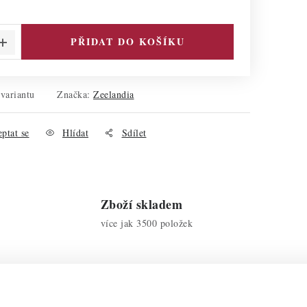
PŘIDAT DO KOŠÍKU
 variantu
Značka:
Zeelandia
ptat se
Hlídat
Sdílet
Zboží skladem
více jak 3500 položek