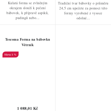
Kulatá forma se zvlněným
Tradiční tvar bábovky o průměru
okrajem slouží k pečení
24,5 cm upečete za pomoci této
bábovek, k přípravě aspiků,
formy vyrobené z vysoce
pudingů nebo...
odolné...
Tescoma Forma na bábovku
Větrník
1 %
1 088,01 Kč