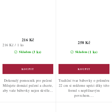
216 Kč
258 Kč
Měrná
216 Kč / 1 ks
cena:
(3 ks)
(1 ks)
Skladem
Skladem
Dokonalý pomocník pro pečení
Tradiční tvar bábovky o průměru
Milujete domácí pečení a chcete,
22 cm si můžeme upéci díky této
aby vaše bábovky nejen skvěle...
formě s nepřilnavým
povrchem....