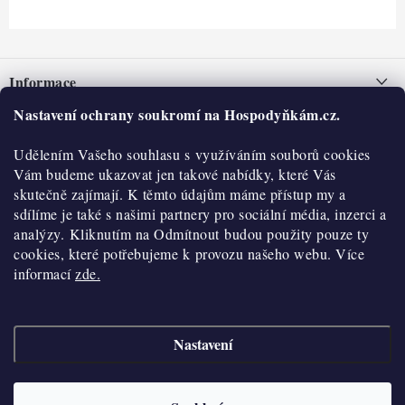
Z
á
Informace
p
a
Nastavení ochrany soukromí na Hospodyňkám.cz.
Nepřevzetí zásilky na dobírku
O nás
t
Obchodní podmínky
Udělením Vašeho souhlasu s využíváním souborů cookies
í
Historie
O nákupu
Vám budeme ukazovat jen takové nabídky, které Vás
Hodnocení obchodu
skutečně zajímají. K těmto údajům máme přístup my a
Kontakty
Reklamace a vratky
sdílíme je také s našimi partnery pro sociální média, inzerci a
Blog
analýzy. Kliknutím na Odmítnout budou použity pouze ty
cookies, které potřebujeme k provozu našeho webu. Více
Moje objednávka
Výdejní místa
informací
zde.
Podmínky ochrany osobních údajů
Cookies
Nastavení
Vydělávejte s námi
Copyright 2026
Hospodyňkám.cz
. Všechna práva vyhrazena.
Upravit nastavení
cookies
Velkoobchod