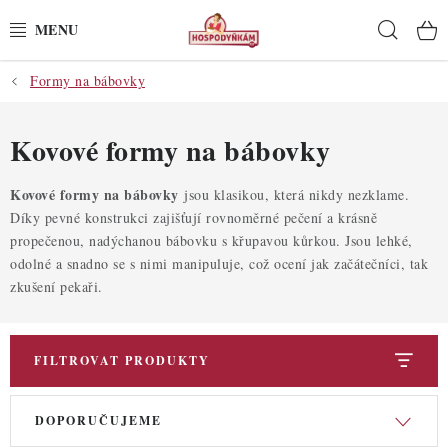
Přejít
Hleda
na
obsah
Formy na bábovky
POTŘEBY
POMŮCKY
Kovové formy na bábovky
SUROVINY
Kovové formy na bábovky
jsou klasikou, která nikdy nezklame.
Díky pevné konstrukci zajišťují rovnoměrné pečení a krásně
propečenou, nadýchanou bábovku s křupavou kůrkou. Jsou lehké,
DEKORACE
odolné a snadno se s nimi manipuluje, což ocení jak začátečníci, tak
zkušení pekaři.
PRO OSLAVY
DO KUCHYNĚ
FILTROVAT PRODUKTY
POCHUTINY
V
Ř
DOPORUČUJEME
ý
a