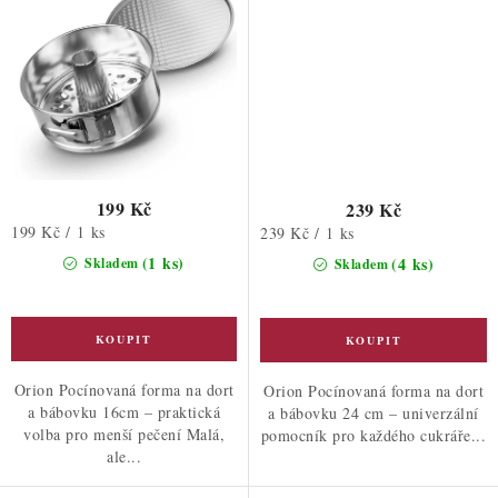
199 Kč
239 Kč
Měrná
199 Kč / 1 ks
Měrná
239 Kč / 1 ks
cena:
cena:
(1 ks)
(4 ks)
Skladem
Skladem
Orion Pocínovaná forma na dort
Orion Pocínovaná forma na dort
a bábovku 16cm – praktická
a bábovku 24 cm – univerzální
volba pro menší pečení Malá,
pomocník pro každého cukráře...
ale...