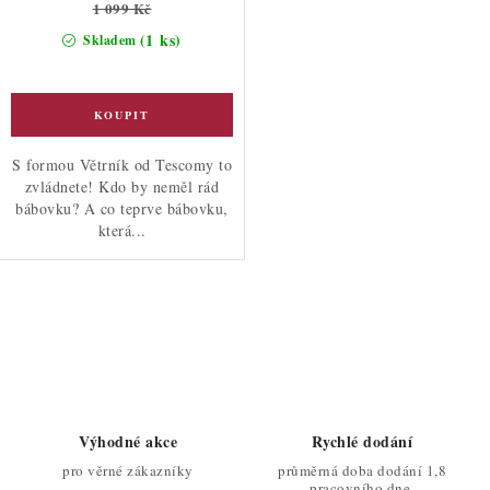
1 099 Kč
(1 ks)
Skladem
S formou Větrník od Tescomy to
zvládnete! Kdo by neměl rád
bábovku? A co teprve bábovku,
která...
O
v
l
á
d
Výhodné akce
Rychlé dodání
a
pro věrné zákazníky
průměrná doba dodání 1,8
pracovního dne.