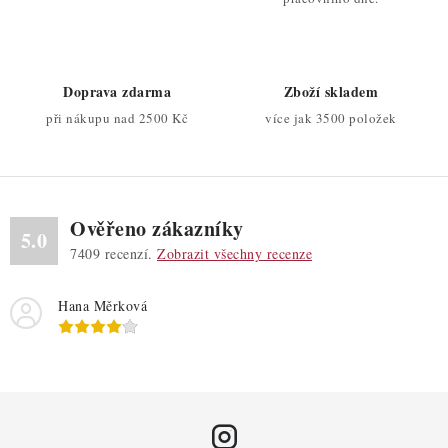
c
í
p
r
Doprava zdarma
Zboží skladem
v
při nákupu nad 2500 Kč
více jak 3500 položek
k
y
v
ý
Ověřeno zákazníky
p
5.0
7409
recenzí.
Zobrazit všechny recenze
i
s
Hana Měrková
u