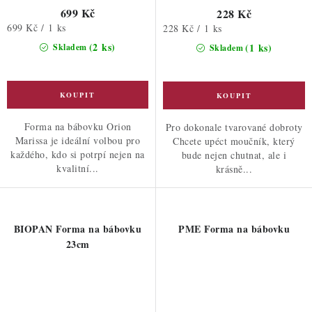
699 Kč
228 Kč
Měrná
699 Kč / 1 ks
Měrná
228 Kč / 1 ks
cena:
cena:
(2 ks)
(1 ks)
Skladem
Skladem
Forma na bábovku Orion
Pro dokonale tvarované dobroty
Marissa je ideální volbou pro
Chcete upéct moučník, který
každého, kdo si potrpí nejen na
bude nejen chutnat, ale i
kvalitní...
krásně...
BIOPAN Forma na bábovku
PME Forma na bábovku
23cm