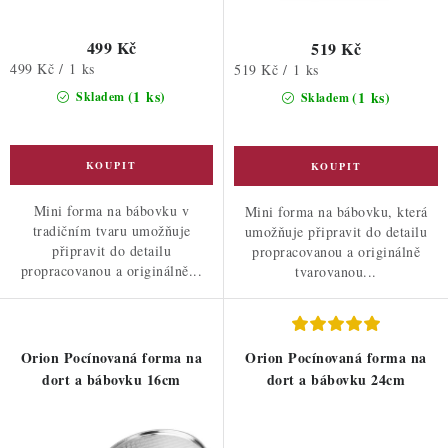
499 Kč
519 Kč
Měrná
499 Kč / 1 ks
Měrná
519 Kč / 1 ks
cena:
cena:
(1 ks)
(1 ks)
Skladem
Skladem
Mini forma na bábovku v
Mini forma na bábovku, která
tradičním tvaru umožňuje
umožňuje připravit do detailu
připravit do detailu
propracovanou a originálně
propracovanou a originálně...
tvarovanou...
Orion Pocínovaná forma na
Orion Pocínovaná forma na
dort a bábovku 16cm
dort a bábovku 24cm