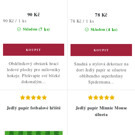
90 Kč
78 Kč
Měrná
90 Kč / 1 ks
Měrná
78 Kč / 1 ks
cena:
cena:
(7 ks)
(4 ks)
Skladem
Skladem
Obdélníkový obrázek hrací
Snadná a stylová dekorace na
ledové plochy pro milovníky
dort Jedlý papír se siluetou
hokeje. Překvapte své blízké
oblíbeného superhrdiny
dokonalým...
Spidermana...
Jedlý papír fotbalové hřiště
Jedlý papír Minnie Mouse
silueta