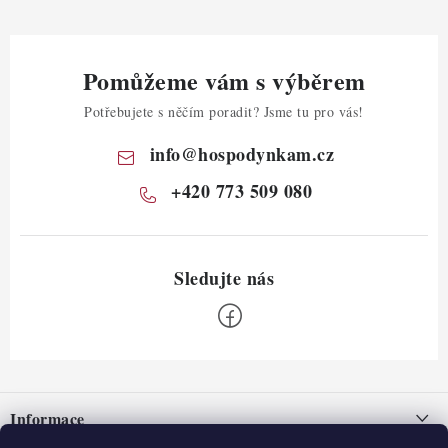
Pomůžeme vám s výběrem
Potřebujete s něčím poradit? Jsme tu pro vás!
info
@
hospodynkam.cz
+420 773 509 080
Z
á
Informace
p