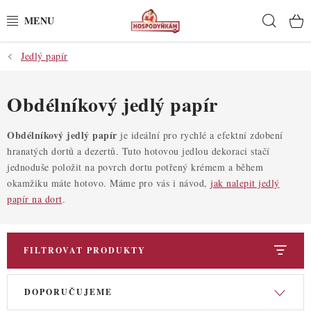
Přejít
Hleda
na
obsah
Jedlý papír
POTŘEBY
POMŮCKY
Obdélníkový jedlý papír
SUROVINY
Obdélníkový jedlý papír
je ideální pro rychlé a efektní zdobení
hranatých dortů a dezertů. Tuto hotovou jedlou dekoraci stačí
jednoduše položit na povrch dortu potřený krémem a během
DEKORACE
okamžiku máte hotovo. Máme pro vás i návod,
jak nalepit jedlý
papír na dort
.
PRO OSLAVY
DO KUCHYNĚ
FILTROVAT PRODUKTY
POCHUTINY
V
Ř
DOPORUČUJEME
ý
a