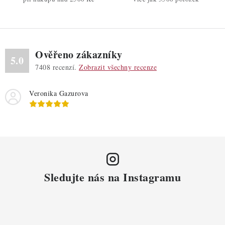
k
y
v
ý
Ověřeno zákazníky
p
5.0
7408
recenzí.
Zobrazit všechny recenze
i
s
Veronika Gazurova
u
Sledujte nás na Instagramu