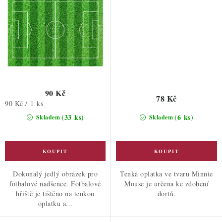
90 Kč
78 Kč
Měrná
90 Kč / 1 ks
cena:
(33 ks)
(6 ks)
Skladem
Skladem
Dokonalý jedlý obrázek pro
Tenká oplatka ve tvaru Minnie
fotbalové nadšence. Fotbalové
Mouse je určena ke zdobení
hřiště je tištěno na tenkou
dortů.
oplatku a...