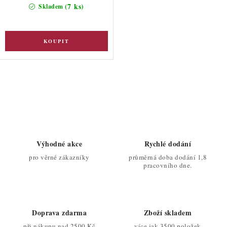
(7 ks)
Skladem
O
v
l
á
d
Výhodné akce
Rychlé dodání
a
pro věrné zákazníky
průměrná doba dodání 1,8
c
pracovního dne.
í
p
r
Doprava zdarma
Zboží skladem
v
při nákupu nad 2500 Kč
více jak 3500 položek