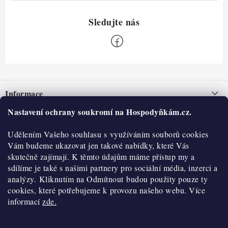
Z
á
Informace
p
a
Nastavení ochrany soukromí na Hospodyňkám.cz.
Nepřevzetí zásilky na dobírku
O nás
t
Obchodní podmínky
Udělením Vašeho souhlasu s využíváním souborů cookies
í
Historie
O nákupu
Vám budeme ukazovat jen takové nabídky, které Vás
Hodnocení obchodu
skutečně zajímají. K těmto údajům máme přístup my a
Kontakty
Reklamace a vratky
sdílíme je také s našimi partnery pro sociální média, inzerci a
Blog
analýzy. Kliknutím na Odmítnout budou použity pouze ty
cookies, které potřebujeme k provozu našeho webu. Více
Moje objednávka
Výdejní místa
informací
zde.
Podmínky ochrany osobních údajů
Cookies