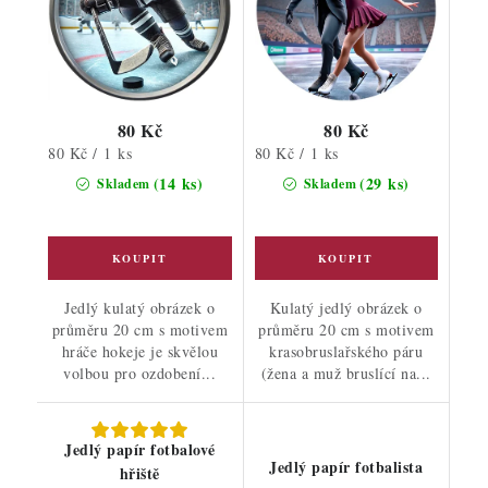
80 Kč
80 Kč
Měrná
Měrná
80 Kč / 1 ks
80 Kč / 1 ks
cena:
cena:
(14 ks)
(29 ks)
Skladem
Skladem
Jedlý kulatý obrázek o
Kulatý jedlý obrázek o
průměru 20 cm s motivem
průměru 20 cm s motivem
hráče hokeje je skvělou
krasobruslařského páru
volbou pro ozdobení...
(žena a muž bruslící na...
Jedlý papír fotbalové
Jedlý papír fotbalista
hřiště