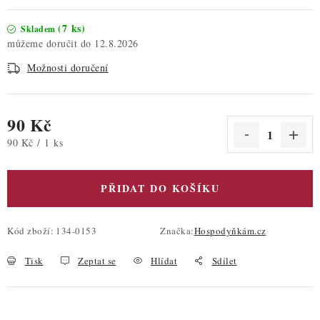
(7 ks)
Skladem
12.8.2026
Možnosti doručení
90 Kč
Měrná cena:
90 Kč / 1 ks
PŘIDAT DO KOŠÍKU
Kód zboží:
134-0153
Značka:
Hospodyňkám.cz
Tisk
Zeptat se
Hlídat
Sdílet