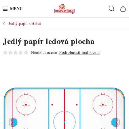
Přejít
Hleda
na
obsah
Jedlý papír ostatní
POTŘEBY
Jedlý papír ledová plocha
POMŮCKY
Neohodnoceno
Podrobnosti hodnocení
SUROVINY
DEKORACE
PRO OSLAVY
DO KUCHYNĚ
POCHUTINY