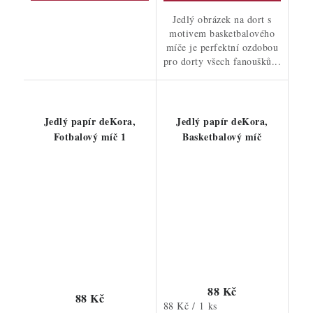
Jedlý obrázek na dort s
motivem basketbalového
míče je perfektní ozdobou
pro dorty všech fanoušků...
Jedlý papír deKora,
Jedlý papír deKora,
Fotbalový míč 1
Basketbalový míč
88 Kč
88 Kč
Měrná
88 Kč / 1 ks