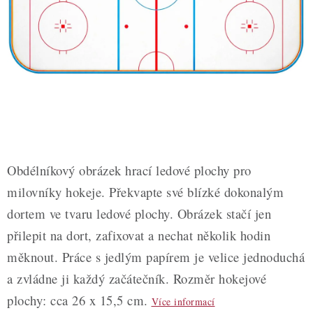
ZDRAVÉ PEČENÍ
DÁRKOVÉ POUKAZY
TÉMATICKÉ PRODUKTY
PROFI BALENÍ
NOVÉ ZBOŽÍ
Obdélníkový obrázek hrací ledové plochy pro
ZNAČKY
milovníky hokeje. Překvapte své blízké dokonalým
dortem ve tvaru ledové plochy. Obrázek stačí jen
Nepřevzetí zásilky na dobírku
Obchodní podmínky
přilepit na dort, zafixovat a nechat několik hodin
Hodnocení obchodu
Blog
Moje objednávka
měknout. Práce s jedlým papírem je velice jednoduchá
Podmínky ochrany osobních údajů
a zvládne ji každý začátečník. Rozměr hokejové
plochy: cca 26 x 15,5 cm.
Více informací