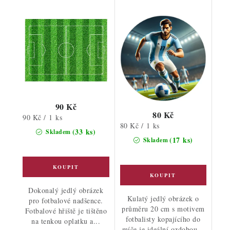
90 Kč
80 Kč
Měrná
90 Kč / 1 ks
Měrná
80 Kč / 1 ks
cena:
(33 ks)
Skladem
cena:
(17 ks)
Skladem
Dokonalý jedlý obrázek
Kulatý jedlý obrázek o
pro fotbalové nadšence.
průměru 20 cm s motivem
Fotbalové hřiště je tištěno
fotbalisty kopajícího do
na tenkou oplatku a...
míče je ideální ozdobou...