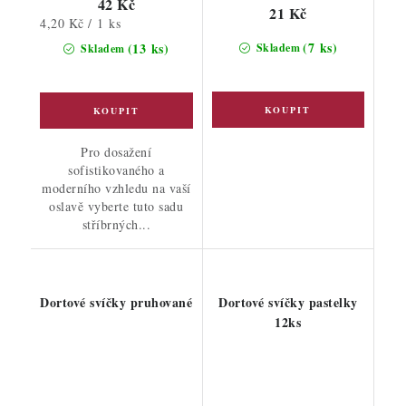
42 Kč
21 Kč
Měrná
4,20 Kč / 1 ks
cena:
(7 ks)
(13 ks)
Skladem
Skladem
Pro dosažení
sofistikovaného a
moderního vzhledu na vaší
oslavě vyberte tuto sadu
stříbrných...
Dortové svíčky pruhované
Dortové svíčky pastelky
12ks