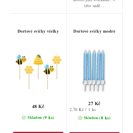
této sadě...
Dortové svíčky včelky
Dortové svíčky modré
27 Kč
48 Kč
Měrná
2,70 Kč / 1 ks
cena:
(9 ks)
(8 ks)
Skladem
Skladem