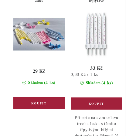
24ks
třpytivé
33 Kč
29 Kč
Měrná
3,30 Kč / 1 ks
cena:
(4 ks)
(4 ks)
Skladem
Skladem
Přineste na svou oslavu
trochu lesku s těmito
třpytivými bílými
dortovými svíčkami! V