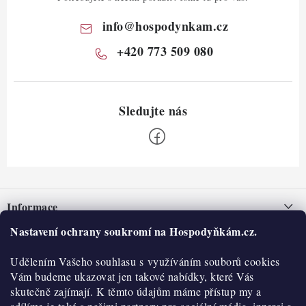
info
@
hospodynkam.cz
+420 773 509 080
Z
á
Informace
p
a
Nastavení ochrany soukromí na Hospodyňkám.cz.
Nepřevzetí zásilky na dobírku
O nás
t
Obchodní podmínky
Udělením Vašeho souhlasu s využíváním souborů cookies
í
Historie
O nákupu
Vám budeme ukazovat jen takové nabídky, které Vás
Hodnocení obchodu
skutečně zajímají. K těmto údajům máme přístup my a
Kontakty
Reklamace a vratky