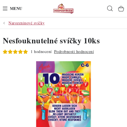
Přejít
Hleda
na
obsah
Narozeninové svíčky
POTŘEBY
Nesfouknutelné svíčky 10ks
POMŮCKY
1 hodnocení
Podrobnosti hodnocení
SUROVINY
DEKORACE
PRO OSLAVY
DO KUCHYNĚ
POCHUTINY