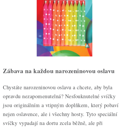
ZDRAVÉ PEČENÍ
DÁRKOVÉ POUKAZY
TÉMATICKÉ PRODUKTY
PROFI BALENÍ
NOVÉ ZBOŽÍ
Zábava na každou narozeninovou oslavu
ZNAČKY
Chystáte narozeninovou oslavu a chcete, aby byla
Nepřevzetí zásilky na dobírku
Obchodní podmínky
opravdu nezapomenutelná? Nesfouknutelné svíčky
Hodnocení obchodu
Blog
Moje objednávka
jsou originálním a vtipným doplňkem, který pobaví
Podmínky ochrany osobních údajů
nejen oslavence, ale i všechny hosty. Tyto speciální
svíčky vypadají na dortu zcela běžně, ale při