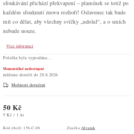
sfoukávání přichází překvapení – plamínek se totiž po
každém sfouknutí znovu rozhoří! Oslavenec tak bude
mít co dělat, aby všechny svíčky „udolal“, a o smích
nebude nouze.
Více informací
Položka byla vyprodána…
Momentálně nedostupné
20.8.2026
Možnosti doručení
50 Kč
Měrná cena:
5 Kč / 1 ks
Kód zboží:
156-C-06
Značka:
Alvarak