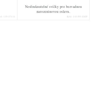
Nesfouknutelné svíčky pro bezvadnou
narozeninovou oslavu.
ód:
135-37111
Kód:
143-PF-SMP