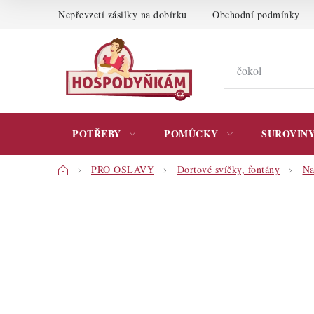
Přejít
Nepřevzetí zásilky na dobírku
Obchodní podmínky
na
obsah
POTŘEBY
POMŮCKY
SUROVIN
Domů
PRO OSLAVY
Dortové svíčky, fontány
Na