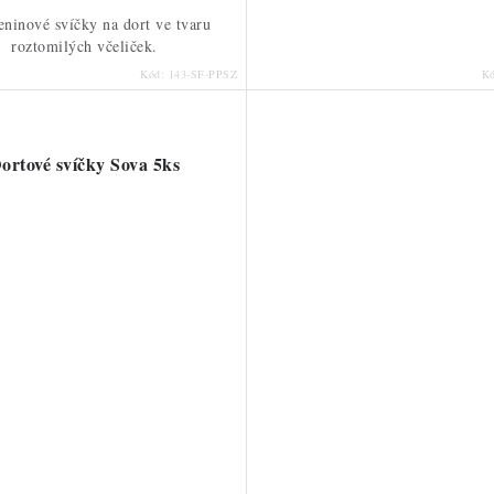
ninové svíčky na dort ve tvaru
roztomilých včeliček.
Kód:
143-SF-PPSZ
K
ortové svíčky Sova 5ks