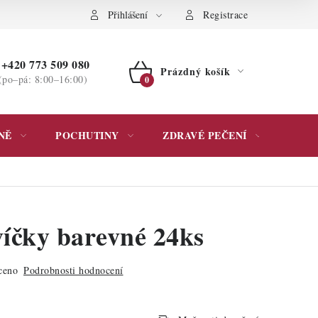
ochrany osobních údajů
Přihlášení
Registrace
+420 773 509 080
Prázdný košík
(po–pá: 8:00–16:00)
NÁKUPNÍ
KOŠÍK
NĚ
POCHUTINY
ZDRAVÉ PEČENÍ
DÁR
víčky barevné 24ks
ceno
Podrobnosti hodnocení