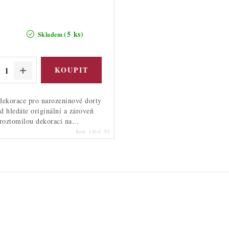
(5 ks)
Skladem
dekorace pro narozeninové dorty
d hledáte originální a zároveň
roztomilou dekoraci na...
Kód:
156-C-95