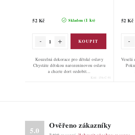
52 Kč
52 Kč
(1 ks)
Skladem
Kouzelná dekorace pro dětské oslavy
Veselá 
Chystáte dětskou narozeninovou oslavu
Poku
a chcete dort ozdobit...
Kód:
156-C-91
Ověřeno zákazníky
5.0