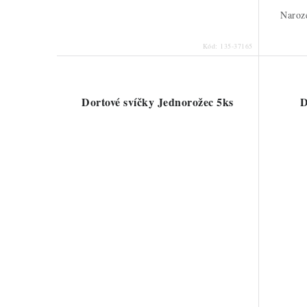
Naroze
Kód:
135-37165
Dortové svíčky Jednorožec 5ks
D