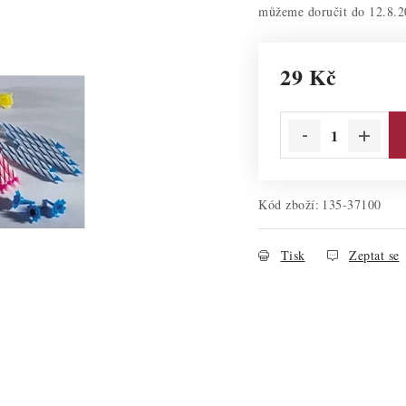
12.8.2
29 Kč
Měrná cena:
Kód zboží:
135-37100
Tisk
Zeptat se