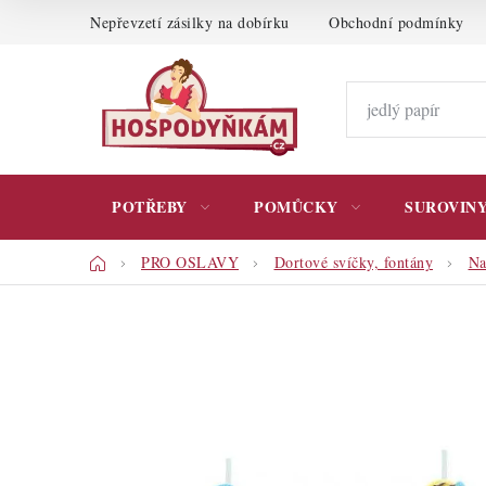
Přejít
Nepřevzetí zásilky na dobírku
Obchodní podmínky
na
obsah
POTŘEBY
POMŮCKY
SUROVIN
Domů
PRO OSLAVY
Dortové svíčky, fontány
Na