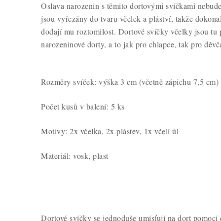
Oslava narozenin s těmito dortovými svíčkami nebud
jsou vyřezány do tvaru včelek a pláství, takže dokon
dodají mu roztomilost. Dortové svíčky včelky jsou tu
narozeninové dorty, a to jak pro chlapce, tak pro děvč
Rozměry svíček: výška 3 cm (včetně zápichu 7,5 cm)
Počet kusů v balení: 5 ks
Motivy: 2x včelka, 2x plástev, 1x včelí úl
Materiál: vosk, plast
Dortové svíčky se jednoduše umísťují na dort pomocí