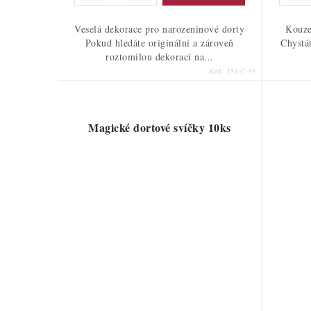
Veselá dekorace pro narozeninové dorty
Kouze
Pokud hledáte originální a zároveň
Chystá
roztomilou dekoraci na...
Kód:
156-C-95
Magické dortové svíčky 10ks