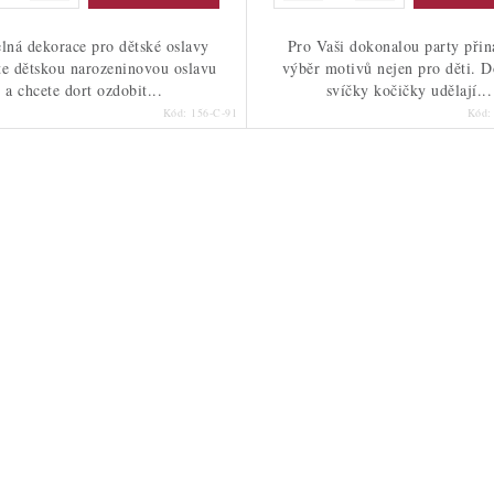
lná dekorace pro dětské oslavy
Pro Vaši dokonalou party při
te dětskou narozeninovou oslavu
výběr motivů nejen pro děti. D
a chcete dort ozdobit...
svíčky kočičky udělají...
Kód:
156-C-91
Kód