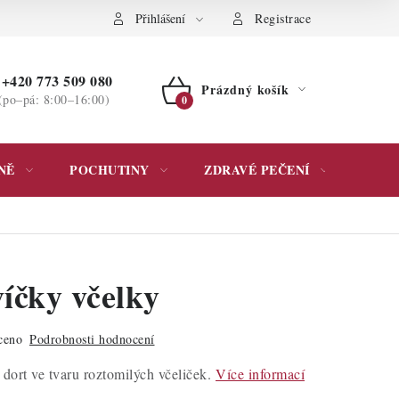
ochrany osobních údajů
Přihlášení
Registrace
+420 773 509 080
Prázdný košík
(po–pá: 8:00–16:00)
NÁKUPNÍ
KOŠÍK
NĚ
POCHUTINY
ZDRAVÉ PEČENÍ
DÁR
víčky včelky
ceno
Podrobnosti hodnocení
dort ve tvaru roztomilých včeliček.
Více informací