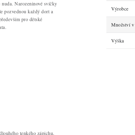
e nuda. Narozeninové svíčky
Výrobce
ale pozvednou každý dort a
 především pro dětské
Množství v 
ata.
Výška
 dlouhého tenkého zápichu,