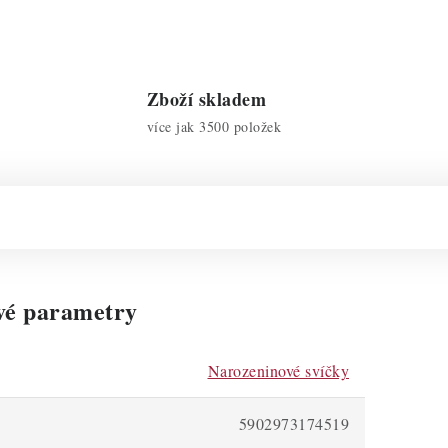
Zboží skladem
více jak 3500 položek
vé parametry
Narozeninové svíčky
5902973174519