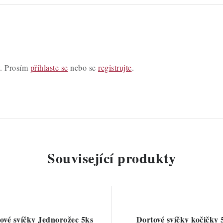
y. Prosím
přihlaste se
nebo se
registrujte
.
Související produkty
ové svíčky Jednorožec 5ks
Dortové svíčky kočičky 