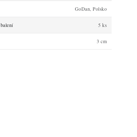
GoDan, Polsko
balení
5 ks
3 cm