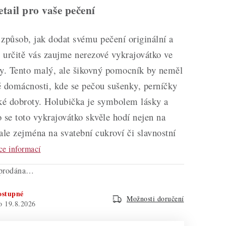
tail pro vaše pečení
způsob, jak dodat svému pečení originální a
 určitě vás zaujme nerezové vykrajovátko ve
ky. Tento malý, ale šikovný pomocník by neměl
é domácnosti, kde se pečou sušenky, perníčky
dké dobroty. Holubička je symbolem lásky a
to se toto vykrajovátko skvěle hodí nejen na
ale zejména na svatební cukroví či slavnostní
ce informací
yprodána…
ostupné
Možnosti doručení
19.8.2026