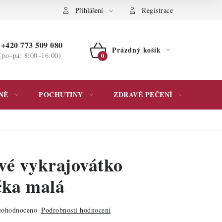
ochrany osobních údajů
Přihlášení
Registrace
+420 773 509 080
Prázdný košík
(po–pá: 8:00–16:00)
NÁKUPNÍ
KOŠÍK
NĚ
POCHUTINY
ZDRAVÉ PEČENÍ
DÁR
vé vykrajovátko
čka malá
ohodnoceno
Podrobnosti hodnocení