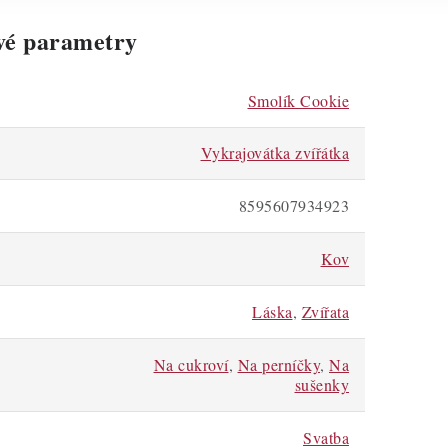
vé parametry
Smolík Cookie
Vykrajovátka zvířátka
8595607934923
Kov
Láska
,
Zvířata
Na cukroví
,
Na perníčky
,
Na
sušenky
Svatba