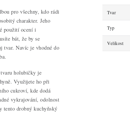
lbou pro všechny, kdo rádi
Tvar
sobitý charakter. Jeho
Typ
 použití ocení i
síte bát, že by se
Velikost
j tvar. Navíc je vhodné do
ba.
 tvaru holubičky je
yně. Využijete ho při
bního cukroví, kde dodá
adné vykrajování, odolnost
by tento drobný kuchyňský