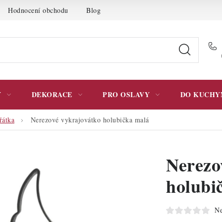
Hodnocení obchodu
Blog
Moje objednávka
Podmínky 
Y
DEKORACE
PRO OSLAVY
DO KUCHY
řátka
Nerezové vykrajovátko holubička malá
Nerezo
holubi
Ne