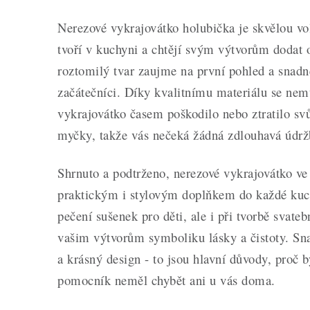
Nerezové vykrajovátko holubička je skvělou vo
tvoří v kuchyni a chtějí svým výtvorům dodat o
roztomilý tvar zaujme na první pohled a snadné
začátečníci. Díky kvalitnímu materiálu se nemu
vykrajovátko časem poškodilo nebo ztratilo svů
myčky, takže vás nečeká žádná zdlouhavá údrž
Shrnuto a podtrženo, nerezové vykrajovátko ve
praktickým i stylovým doplňkem do každé kuch
pečení sušenek pro děti, ale i při tvorbě svate
vašim výtvorům symboliku lásky a čistoty. Sn
a krásný design - to jsou hlavní důvody, proč 
pomocník neměl chybět ani u vás doma.