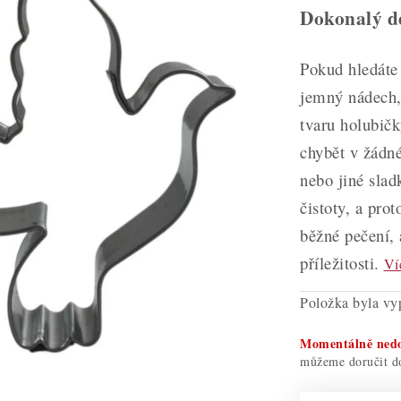
Dokonalý de
Pokud hledáte 
jemný nádech,
tvaru holubič
chybět v žádn
nebo jiné sla
čistoty, a pro
běžné pečení, 
příležitosti.
Ví
Položka byla v
Momentálně ned