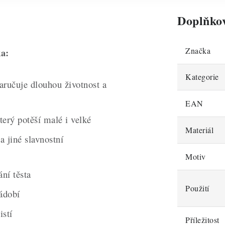
Doplňko
Značka
ka:
Kategorie
zaručuje dlouhou životnost a
EAN
terý potěší malé i velké
Materiál
 a jiné slavnostní
Motiv
ní těsta
Použití
ádobí
istí
Příležitost