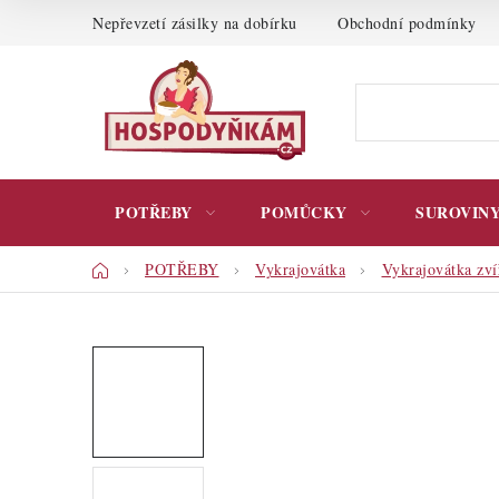
Přejít
Nepřevzetí zásilky na dobírku
Obchodní podmínky
na
obsah
POTŘEBY
POMŮCKY
SUROVIN
Domů
POTŘEBY
Vykrajovátka
Vykrajovátka zví