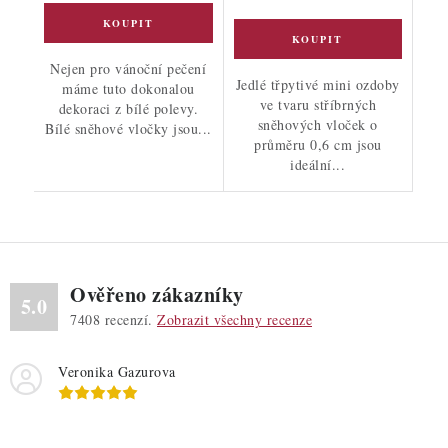
Nejen pro vánoční pečení
Jedlé třpytivé mini ozdoby
máme tuto dokonalou
ve tvaru stříbrných
dekoraci z bílé polevy.
sněhových vloček o
Bílé sněhové vločky jsou...
průměru 0,6 cm jsou
ideální...
Ověřeno zákazníky
5.0
7408
recenzí.
Zobrazit všechny recenze
Veronika Gazurova