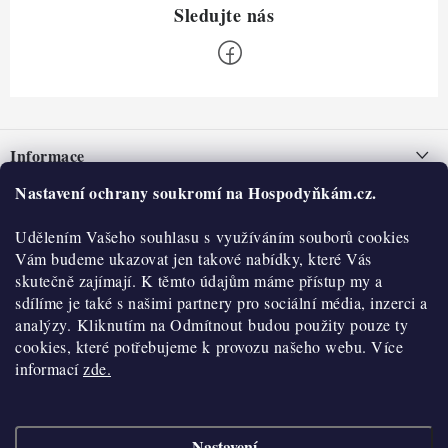
Z
á
Informace
p
a
Nastavení ochrany soukromí na Hospodyňkám.cz.
Nepřevzetí zásilky na dobírku
O nás
t
Obchodní podmínky
Udělením Vašeho souhlasu s využíváním souborů cookies
í
Historie
O nákupu
Vám budeme ukazovat jen takové nabídky, které Vás
Hodnocení obchodu
skutečně zajímají. K těmto údajům máme přístup my a
Kontakty
Reklamace a vratky
sdílíme je také s našimi partnery pro sociální média, inzerci a
Blog
analýzy. Kliknutím na Odmítnout budou použity pouze ty
cookies, které potřebujeme k provozu našeho webu. Více
Moje objednávka
Výdejní místa
informací
zde.
Podmínky ochrany osobních údajů
Cookies
Nastavení
Vydělávejte s námi