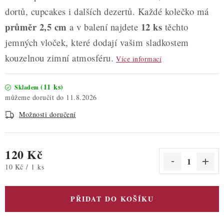
dortů, cupcakes i dalších dezertů. Každé kolečko má
průměr 2,5 cm
12 ks
a v balení najdete
těchto
jemných vloček, které dodají vašim sladkostem
kouzelnou zimní atmosféru.
Více informací
(11 ks)
Skladem
11.8.2026
Možnosti doručení
120 Kč
Měrná cena:
10 Kč / 1 ks
PŘIDAT DO KOŠÍKU