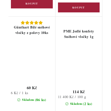
Günthart Bílé sněhové
PME Jedlé konfety
vločky z polevy 10ks
Sněhové vločky 1g
60 Kč
114 Kč
Měrná
6 Kč / 1 ks
Měrná
11 400 Kč / 100 g
cena:
(86 ks)
Skladem
cena:
(2 ks)
Skladem