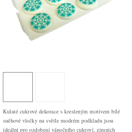
ZDRAVÉ PEČENÍ
DÁRKOVÉ POUKAZY
TÉMATICKÉ PRODUKTY
PROFI BALENÍ
NOVÉ ZBOŽÍ
ZNAČKY
Nepřevzetí zásilky na dobírku
Obchodní podmínky
Hodnocení obchodu
Blog
Moje objednávka
Kulaté cukrové dekorace s kresleným motivem bílé
Podmínky ochrany osobních údajů
sněhové vločky na světle modrém podkladu jsou
ideální pro ozdobení vánočního cukroví, zimních