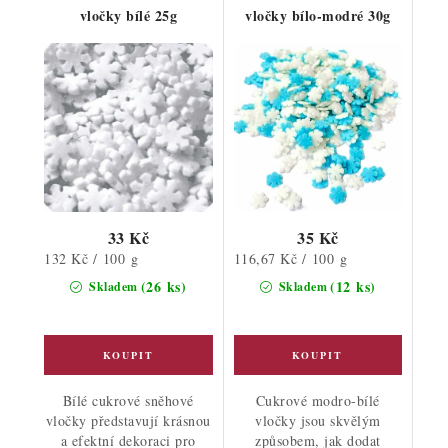
vločky bílé 25g
vločky bílo-modré 30g
33 Kč
35 Kč
Měrná
Měrná
132 Kč / 100 g
116,67 Kč / 100 g
cena:
cena:
(26 ks)
(12 ks)
Skladem
Skladem
Bílé cukrové sněhové
Cukrové modro-bílé
vločky představují krásnou
vločky jsou skvělým
a efektní dekoraci pro
způsobem, jak dodat