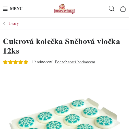
Přejít
Hleda
na
obsah
Tvary
POTŘEBY
Cukrová kolečka Sněhová vločka
POMŮCKY
12ks
SUROVINY
1 hodnocení
Podrobnosti hodnocení
DEKORACE
PRO OSLAVY
DO KUCHYNĚ
POCHUTINY